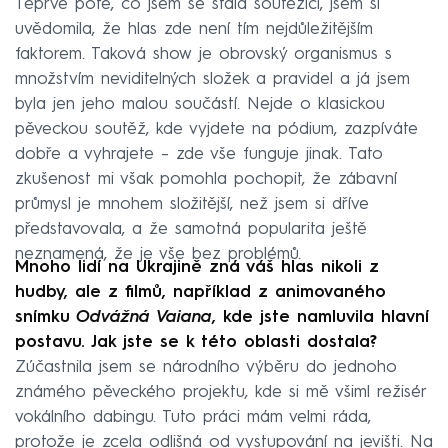
Teprve poté, co jsem se stala soutěžící, jsem si
uvědomila, že hlas zde není tím nejdůležitějším
faktorem. Taková show je obrovský organismus s
množstvím neviditelných složek a pravidel a já jsem
byla jen jeho malou součástí. Nejde o klasickou
pěveckou soutěž, kde vyjdete na pódium, zazpíváte
dobře a vyhrajete – zde vše funguje jinak. Tato
zkušenost mi však pomohla pochopit, že zábavní
průmysl je mnohem složitější, než jsem si dříve
představovala, a že samotná popularita ještě
neznamená, že je vše bez problémů.
Mnoho lidí na Ukrajině zná váš hlas nikoli z
hudby, ale z filmů, například z animovaného
snímku
Odvážná Vaiana
, kde jste namluvila hlavní
postavu. Jak jste se k této oblasti dostala?
Zúčastnila jsem se národního výběru do jednoho
známého pěveckého projektu, kde si mě všiml režisér
vokálního dabingu. Tuto práci mám velmi ráda,
protože je zcela odlišná od vystupování na jevišti. Na