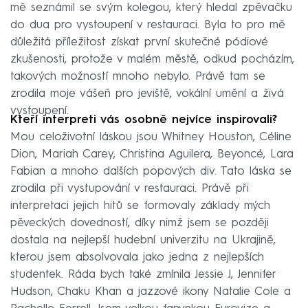
mě seznámil se svým kolegou, který hledal zpěvačku
do dua pro vystoupení v restauraci. Byla to pro mě
důležitá příležitost získat první skutečné pódiové
zkušenosti, protože v malém městě, odkud pocházím,
takových možností mnoho nebylo. Právě tam se
zrodila moje vášeň pro jeviště, vokální umění a živá
vystoupení.
Kteří interpreti vás osobně nejvíce inspirovali?
Mou celoživotní láskou jsou Whitney Houston, Céline
Dion, Mariah Carey, Christina Aguilera, Beyoncé, Lara
Fabian a mnoho dalších popových div. Tato láska se
zrodila při vystupování v restauraci. Právě při
interpretaci jejich hitů se formovaly základy mých
pěveckých dovedností, díky nimž jsem se později
dostala na nejlepší hudební univerzitu na Ukrajině,
kterou jsem absolvovala jako jedna z nejlepších
studentek. Ráda bych také zmínila Jessie J, Jennifer
Hudson, Chaku Khan a jazzové ikony Natalie Cole a