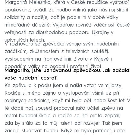
Margarita Meleshko, která v České republice vystoupí
opakovaně, uvádí, že hudbu vnímá jako nástroj šíření
solidarity a naděje, což je podle ní v době války
mimořádně důležité. Vyjadřuje rovněž vděčnost české
veřejnosti za dlouhodobou podporu Ukrajiny v
uplynulých letech.
V rozhovoru se zpěvačka věnuje svým hudebním
začátkům, zkušenostem z televizních soutěží,
vystoupením na frontové linii, životu v Kyjevě i
dopadům války na osobní i profesní život.
Margarito, jste uznávanou zpěvačkou. Jak začala
vaše hudební cesta?
Ke zpěvu a k pódiu jsem si našla vztah velmi brzy.
Rodiče si mého zájmu o vystupování všimli už při
rodinných setkáních, když mi bylo pět nebo šest let. V
té době náš soused pracoval jako učitel zpěvu na
místní hudební škole a rodiče se ho proto zeptali,
zda by stálo za to můj talent dál rozvíjet. Tak jsem
začala studovat hudbu. Když mi bylo patnáct, učitel