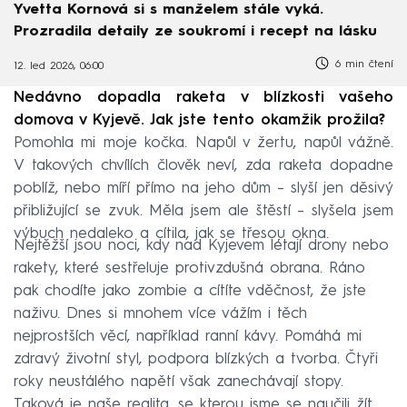
Yvetta Kornová si s manželem stále vyká.
Prozradila detaily ze soukromí i recept na lásku
6 min čtení
12. led 2026, 06:00
Nedávno dopadla raketa v blízkosti vašeho
domova v Kyjevě. Jak jste tento okamžik prožila?
Pomohla mi moje kočka. Napůl v žertu, napůl vážně.
V takových chvílích člověk neví, zda raketa dopadne
poblíž, nebo míří přímo na jeho dům –⁠⁠⁠⁠⁠⁠ slyší jen děsivý
přibližující se zvuk. Měla jsem ale štěstí –⁠⁠⁠⁠⁠⁠ slyšela jsem
výbuch nedaleko a cítila, jak se třesou okna.
Nejtěžší jsou noci, kdy nad Kyjevem létají drony nebo
rakety, které sestřeluje protivzdušná obrana. Ráno
pak chodíte jako zombie a cítíte vděčnost, že jste
naživu. Dnes si mnohem více vážím i těch
nejprostších věcí, například ranní kávy. Pomáhá mi
zdravý životní styl, podpora blízkých a tvorba. Čtyři
roky neustálého napětí však zanechávají stopy.
Taková je naše realita, se kterou jsme se naučili žít.