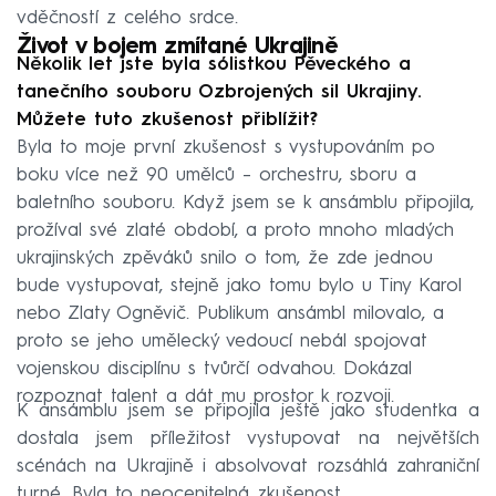
vděčností z celého srdce.
Život v bojem zmítané Ukrajině
Několik let jste byla sólistkou Pěveckého a
tanečního souboru Ozbrojených sil Ukrajiny.
Můžete tuto zkušenost přiblížit?
Byla to moje první zkušenost s vystupováním po
boku více než 90 umělců –⁠⁠⁠⁠⁠⁠ orchestru, sboru a
baletního souboru. Když jsem se k ansámblu připojila,
prožíval své zlaté období, a proto mnoho mladých
ukrajinských zpěváků snilo o tom, že zde jednou
bude vystupovat, stejně jako tomu bylo u Tiny Karol
nebo Zlaty Ogněvič. Publikum ansámbl milovalo, a
proto se jeho umělecký vedoucí nebál spojovat
vojenskou disciplínu s tvůrčí odvahou. Dokázal
rozpoznat talent a dát mu prostor k rozvoji.
K ansámblu jsem se připojila ještě jako studentka a
dostala jsem příležitost vystupovat na největších
scénách na Ukrajině i absolvovat rozsáhlá zahraniční
turné. Byla to neocenitelná zkušenost.