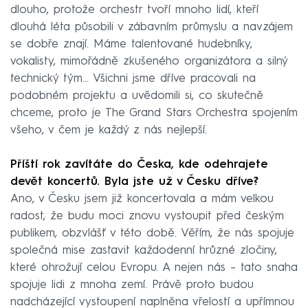
dlouho, protože orchestr tvoří mnoho lidí, kteří
dlouhá léta působili v zábavním průmyslu a navzájem
se dobře znají. Máme talentované hudebníky,
vokalisty, mimořádně zkušeného organizátora a silný
technický tým… Všichni jsme dříve pracovali na
podobném projektu a uvědomili si, co skutečně
chceme, proto je The Grand Stars Orchestra spojením
všeho, v čem je každý z nás nejlepší.
Příští rok zavítáte do Česka, kde odehrajete
devět koncertů. Byla jste už v Česku dříve?
Ano, v Česku jsem již koncertovala a mám velkou
radost, že budu moci znovu vystoupit před českým
publikem, obzvlášť v této době. Věřím, že nás spojuje
společná mise zastavit každodenní hrůzné zločiny,
které ohrožují celou Evropu. A nejen nás –⁠⁠⁠⁠⁠⁠ tato snaha
spojuje lidi z mnoha zemí. Právě proto budou
nadcházející vystoupení naplněna vřelostí a upřímnou