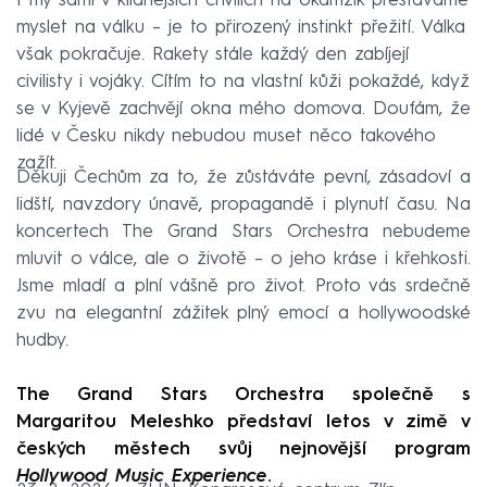
I my sami v klidnějších chvílích na okamžik přestáváme
myslet na válku – je to přirozený instinkt přežití. Válka
však pokračuje. Rakety stále každý den zabíjejí
civilisty i vojáky. Cítím to na vlastní kůži pokaždé, když
se v Kyjevě zachvějí okna mého domova. Doufám, že
lidé v Česku nikdy nebudou muset něco takového
zažít.
Děkuji Čechům za to, že zůstáváte pevní, zásadoví a
lidští, navzdory únavě, propagandě i plynutí času. Na
koncertech The Grand Stars Orchestra nebudeme
mluvit o válce, ale o životě – o jeho kráse i křehkosti.
Jsme mladí a plní vášně pro život. Proto vás srdečně
zvu na elegantní zážitek plný emocí a hollywoodské
hudby.
The Grand Stars Orchestra společně s
Margaritou Meleshko představí letos v zimě v
českých městech svůj nejnovější program
Hollywood Music Experience
.