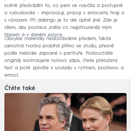
scéně předvádím to, co jsem se naučila a postupně
si vybudovala – improvizuji, pracuji s emocemi, hraji si
s výrazem. Při dabingu je to ale úplně jiné. Zde je
cílem, aby postava zněla co nejpřirozeněji mým
hlasem a v daném jazyce.
Obvykle materiály nedostáváme předem, takže
samotná tvorba probíhá přímo ve studiu, přesně
podle melodie zapsané v partituře. Posloucháte
originál, kontrolujete notový zápis, čtete přeložený
text a poté zpíváte v souladu s rytmem, postavou a
emocí.
Čtěte také