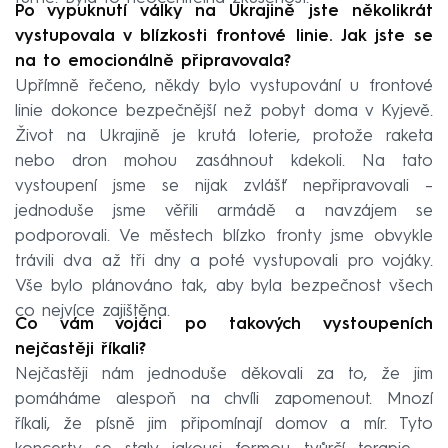
Po vypuknutí války na Ukrajině jste několikrát
vystupovala v blízkosti frontové linie. Jak jste se
na to emocionálně připravovala?
Upřímně řečeno, někdy bylo vystupování u frontové
linie dokonce bezpečnější než pobyt doma v Kyjevě.
Život na Ukrajině je krutá loterie, protože raketa
nebo dron mohou zasáhnout kdekoli. Na tato
vystoupení jsme se nijak zvlášť nepřipravovali –⁠⁠⁠⁠⁠⁠
jednoduše jsme věřili armádě a navzájem se
podporovali. Ve městech blízko fronty jsme obvykle
trávili dva až tři dny a poté vystupovali pro vojáky.
Vše bylo plánováno tak, aby byla bezpečnost všech
co nejvíce zajištěna.
Co vám vojáci po takových vystoupeních
nejčastěji říkali?
Nejčastěji nám jednoduše děkovali za to, že jim
pomáháme alespoň na chvíli zapomenout. Mnozí
říkali, že písně jim připomínají domov a mír. Tyto