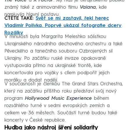
The Voice
a
X Factor
. Její hlas je ukrajinskému publiku
známý také z animovaného filmu
Vaiana
, kde
namluvila hlavní postavu.
ČTĚTE TAKÉ:
Svět se mi zastavil, řekl herec
Vladimír Polívka. Poprvé ukázal fotografie dcery
Rozálky
V minulosti byla Margarita Meleshko sólistkou
Ukrajinského národního dechového orchestru a také
Pěveckého a tanečního souboru Ozbrojených sil
Ukrajiny. Po začátku ruské invaze opakovaně
vystupovala přímo na ukrajinské frontě, kde
koncertovala pro vojáky s cílem podpořit jejich
morálku a dodat naději.
V současnosti je členkou The Grand Stars Orchestra,
který na začátku příštího roku představí svůj nový
program
Hollywood Music Experience
během
rozsáhlého turné v sedmi evropských zemích a
celkem ve 36 městech. Součástí turné budou také
koncerty v České republice.
Hudba jako nástroj šíření solidarity