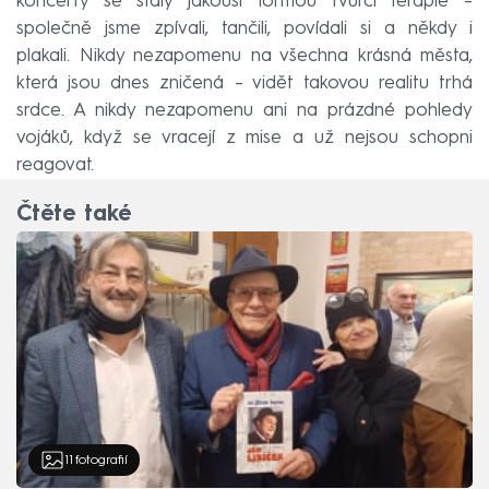
koncerty se staly jakousi formou tvůrčí terapie –
společně jsme zpívali, tančili, povídali si a někdy i
plakali. Nikdy nezapomenu na všechna krásná města,
která jsou dnes zničená – vidět takovou realitu trhá
srdce. A nikdy nezapomenu ani na prázdné pohledy
vojáků, když se vracejí z mise a už nejsou schopni
reagovat.
Čtěte také
11
fotografií