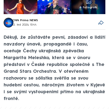
6 fotografií
CNN Prima NEWS
12. led 2026, 10:44
Děkuji, že zůstáváte pevní, zásadoví a lidští
navzdory únavě, propagandě i času,
oceňuje Čechy ukrajinská zpěvačka
Margarita Meleshko, která se v únoru
představí v České republice společně s The
Grand Stars Orchestra. V otevřeném
rozhovoru se sólistka svěřila se svou
hudební cestou, náročným životem v Kyjevě
i se svými vystoupeními přímo na ukrajinské
frontě.