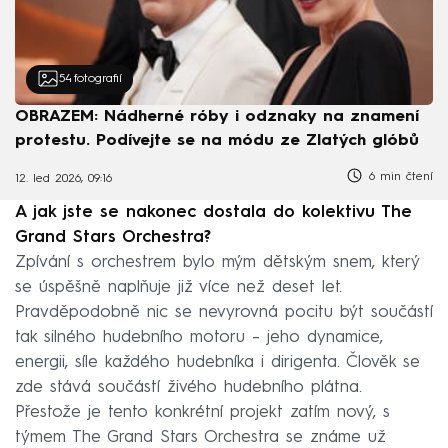
54
fotografií
OBRAZEM: Nádherné róby i odznaky na znamení
protestu. Podívejte se na módu ze Zlatých glóbů
6 min čtení
12. led 2026, 09:16
A jak jste se nakonec dostala do kolektivu The
Grand Stars Orchestra?
Zpívání s orchestrem bylo mým dětským snem, který
se úspěšně naplňuje již více než deset let.
Pravděpodobně nic se nevyrovná pocitu být součástí
tak silného hudebního motoru –⁠⁠⁠⁠⁠⁠ jeho dynamice,
energii, síle každého hudebníka i dirigenta. Člověk se
zde stává součástí živého hudebního plátna.
Přestože je tento konkrétní projekt zatím nový, s
týmem The Grand Stars Orchestra se známe už