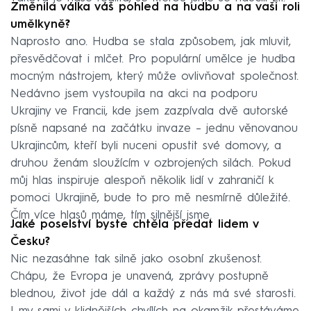
Změnila válka váš pohled na hudbu a na vaši roli
umělkyně?
Naprosto ano. Hudba se stala způsobem, jak mluvit,
přesvědčovat i mlčet. Pro populární umělce je hudba
mocným nástrojem, který může ovlivňovat společnost.
Nedávno jsem vystoupila na akci na podporu
Ukrajiny ve Francii, kde jsem zazpívala dvě autorské
písně napsané na začátku invaze – jednu věnovanou
Ukrajincům, kteří byli nuceni opustit své domovy, a
druhou ženám sloužícím v ozbrojených silách. Pokud
můj hlas inspiruje alespoň několik lidí v zahraničí k
pomoci Ukrajině, bude to pro mě nesmírně důležité.
Čím více hlasů máme, tím silnější jsme.
Jaké poselství byste chtěla předat lidem v
Česku?
Nic nezasáhne tak silně jako osobní zkušenost.
Chápu, že Evropa je unavená, zprávy postupně
blednou, život jde dál a každý z nás má své starosti.