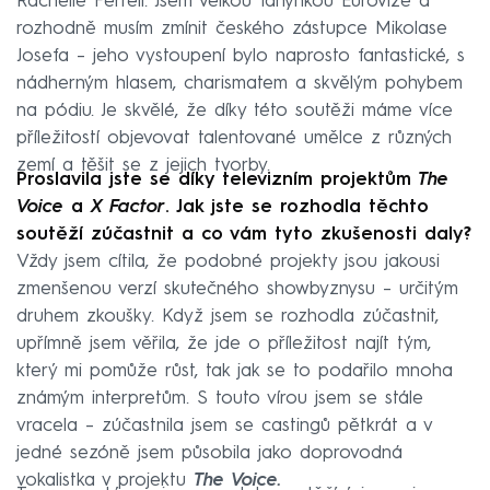
Rachelle Ferrell. Jsem velkou fanynkou Eurovize a
rozhodně musím zmínit českého zástupce Mikolase
Josefa – jeho vystoupení bylo naprosto fantastické, s
nádherným hlasem, charismatem a skvělým pohybem
na pódiu. Je skvělé, že díky této soutěži máme více
příležitostí objevovat talentované umělce z různých
zemí a těšit se z jejich tvorby.
Proslavila jste se díky televizním projektům
The
Voice
a
X Factor
. Jak jste se rozhodla těchto
soutěží zúčastnit a co vám tyto zkušenosti daly?
Vždy jsem cítila, že podobné projekty jsou jakousi
zmenšenou verzí skutečného showbyznysu – určitým
druhem zkoušky. Když jsem se rozhodla zúčastnit,
upřímně jsem věřila, že jde o příležitost najít tým,
který mi pomůže růst, tak jak se to podařilo mnoha
známým interpretům. S touto vírou jsem se stále
vracela – zúčastnila jsem se castingů pětkrát a v
jedné sezóně jsem působila jako doprovodná
vokalistka v projektu
The Voice.