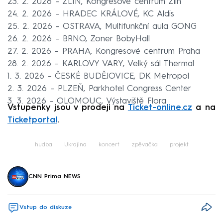
23. 2. 2026 –⁠⁠⁠⁠⁠⁠ ZLÍN, Kongresové centrum Zlín
24. 2. 2026 –⁠⁠⁠⁠⁠⁠ HRADEC KRÁLOVÉ, KC Aldis
25. 2. 2026 –⁠⁠⁠⁠⁠⁠ OSTRAVA, Multifunkční aula GONG
26. 2. 2026 –⁠⁠⁠⁠⁠⁠ BRNO, Zoner BobyHall
27. 2. 2026 –⁠⁠⁠⁠⁠⁠ PRAHA, Kongresové centrum Praha
28. 2. 2026 –⁠⁠⁠⁠⁠⁠ ⁠⁠⁠⁠⁠KARLOVY VARY, Velký sál Thermal
1. 3. 2026 –⁠⁠⁠⁠⁠⁠ ČESKÉ BUDĚJOVICE, DK Metropol
2. 3. 2026 –⁠⁠⁠⁠⁠⁠ PLZEŇ, Parkhotel Congress Center
3. 3. 2026 –⁠⁠⁠⁠⁠⁠ OLOMOUC, Výstaviště Flora
Vstupenky jsou v prodeji na
Ticket-online.cz
a na
Ticketportal
.
hudba
Ukrajina
koncert
zpěvačka
projekt
CNN Prima NEWS
Vstup do diskuze