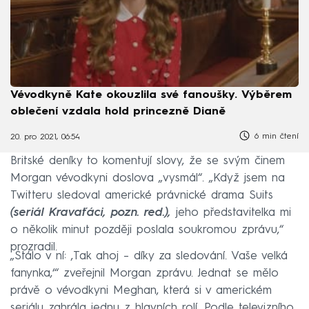
Vévodkyně Kate okouzlila své fanoušky. Výběrem
oblečení vzdala hold princezně Dianě
6 min čtení
20. pro 2021, 06:54
Britské deníky to komentují slovy, že se svým činem
Morgan vévodkyni doslova „vysmál“. „Když jsem na
Twitteru sledoval americké právnické drama Suits
(seriál Kravaťáci, pozn. red.),
jeho představitelka mi
o několik minut později poslala soukromou zprávu,“
prozradil.
„Stálo v ní: ‚Tak ahoj – díky za sledování. Vaše velká
fanynka,‘“ zveřejnil Morgan zprávu. Jednat se mělo
právě o vévodkyni Meghan, která si v americkém
seriálu zahrála jednu z hlavních rolí. Podle televizního