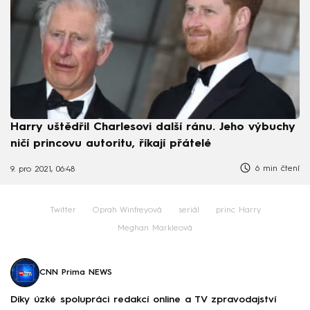
Harry uštědřil Charlesovi další ránu. Jeho výbuchy
ničí princovu autoritu, říkají přátelé
6 min čtení
9. pro 2021, 06:48
Twitter
Oprah Winfreyová
seriál
princ Harry
Meghan Markleová
CNN Prima NEWS
Díky úzké spolupráci redakcí online a TV zpravodajství