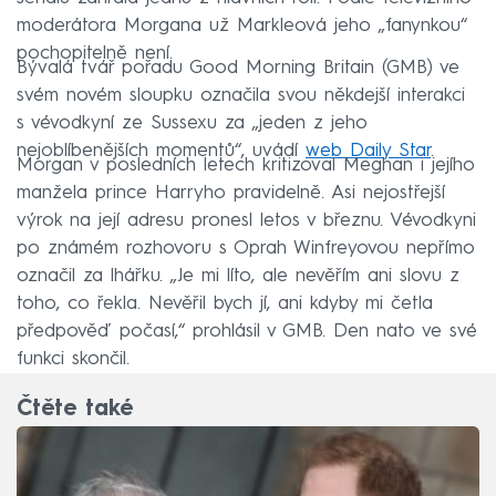
moderátora Morgana už Markleová jeho „fanynkou“
pochopitelně není.
Bývalá tvář pořadu Good Morning Britain (GMB) ve
svém novém sloupku označila svou někdejší interakci
s vévodkyní ze Sussexu za „jeden z jeho
nejoblíbenějších momentů“, uvádí
web Daily Star
.
Morgan v posledních letech kritizoval Meghan i jejího
manžela prince Harryho pravidelně. Asi nejostřejší
výrok na její adresu pronesl letos v březnu. Vévodkyni
po známém rozhovoru s Oprah Winfreyovou nepřímo
označil za lhářku. „Je mi líto, ale nevěřím ani slovu z
toho, co řekla. Nevěřil bych jí, ani kdyby mi četla
předpověď počasí,“ prohlásil v GMB. Den nato ve své
funkci skončil.
Čtěte také