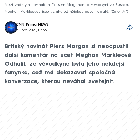
Mezi známým novinářem Piersem Morganem a vévodkyní ze Sussexu
Meghan Markleovou jsou vztahy už nějakou dobu napjaté.
Zdroj: AP
CNN Prima NEWS
21. pro 2021, 05:56
Britský novinář Piers Morgan si neodpustil
další komentář na účet Meghan Markleové.
Odhalil, že vévodkyně byla jeho někdejší
fanynka, což má dokazovat společná
konverzace, kterou neváhal zveřejnit.