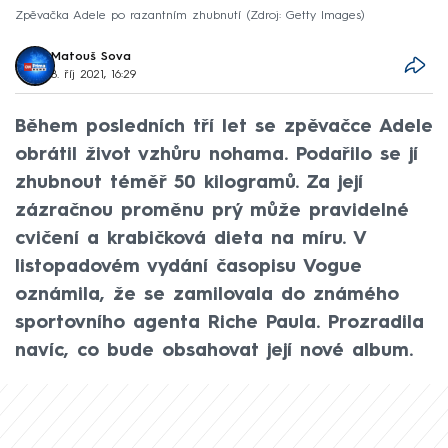
Zpěvačka Adele po razantním zhubnutí
Zdroj: Getty Images
Matouš Sova
8. říj 2021, 16:29
Během posledních tří let se zpěvačce Adele
obrátil život vzhůru nohama. Podařilo se jí
zhubnout téměř 50 kilogramů. Za její
zázračnou proměnu prý může pravidelné
cvičení a krabičková dieta na míru. V
listopadovém vydání časopisu Vogue
oznámila, že se zamilovala do známého
sportovního agenta Riche Paula. Prozradila
navíc, co bude obsahovat její nové album.