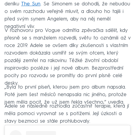
deníku
The Sun
. Se Simonem se dohodli, že nebudou
o svém rozchodu veřejně mluvit, a dlouho ho tajili i
před svým synem Angelem, aby na něj neměl
negativní vliv.
V rozhovoru pro Vogue odmítla zpěvačka sdělit, kdy
přesně se s manželem rozvedli, světu to oznámili až v
roce 2019. Adele se ovšem díky zkušenosti s vlastním
rozvodem dokázala usmířit se svým otcem, který
později zemřel na rakovinu. Těžké životní období
inspirovalo posléze i její nové album. Bezprostřední
pocity po rozvodu se promítly do první písně celé
desky.
„Byla to první píseň, kterou jsem pro album napsala.
Poté jsem šest měsíců nenapsala nic jiného, protože
jsem měla pocit, že už jsem řekla všechno,“ uvedla.
Adele se následně rozhodla zúčastnit terapie, která jí
měla pomoci vyrovnat se s potížemi. Její úzkosti a
stavy bezmoci se stále prohlubovaly.