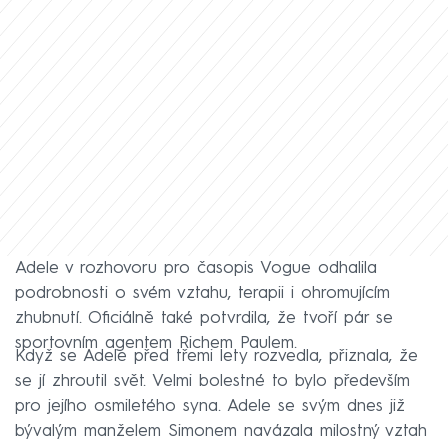
Adele v rozhovoru pro časopis Vogue odhalila
podrobnosti o svém vztahu, terapii i ohromujícím
zhubnutí. Oficiálně také potvrdila, že tvoří pár se
sportovním agentem Richem Paulem.
Když se Adele před třemi lety rozvedla, přiznala, že
se jí zhroutil svět. Velmi bolestné to bylo především
pro jejího osmiletého syna. Adele se svým dnes již
bývalým manželem Simonem navázala milostný vztah