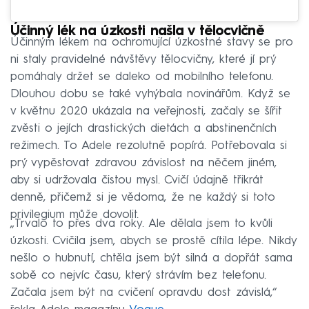
Účinný lék na úzkosti našla v tělocvičně
Účinným lékem na ochromující úzkostné stavy se pro
ni staly pravidelné návštěvy tělocvičny, které jí prý
pomáhaly držet se daleko od mobilního telefonu.
Dlouhou dobu se také vyhýbala novinářům. Když se
v květnu 2020 ukázala na veřejnosti, začaly se šířit
zvěsti o jejích drastických dietách a abstinenčních
režimech. To Adele rezolutně popírá. Potřebovala si
prý vypěstovat zdravou závislost na něčem jiném,
aby si udržovala čistou mysl. Cvičí údajně třikrát
denně, přičemž si je vědoma, že ne každý si toto
privilegium může dovolit.
„Trvalo to přes dva roky. Ale dělala jsem to kvůli
úzkosti. Cvičila jsem, abych se prostě cítila lépe. Nikdy
nešlo o hubnutí, chtěla jsem být silná a dopřát sama
sobě co nejvíc času, který strávím bez telefonu.
Začala jsem být na cvičení opravdu dost závislá,“