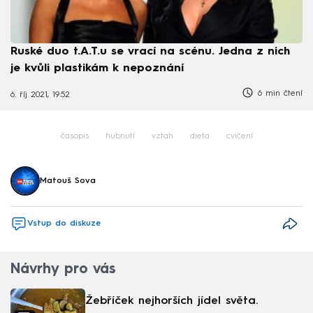
Ruské duo t.A.T.u se vrací na scénu. Jedna z nich
je kvůli plastikám k nepoznání
6 min čtení
6. říj 2021, 19:52
časopis
hubnutí
vztah
dieta
cvičení
Matouš Sova
Vstup do diskuze
Návrhy pro vás
Žebříček nejhorších jídel světa.