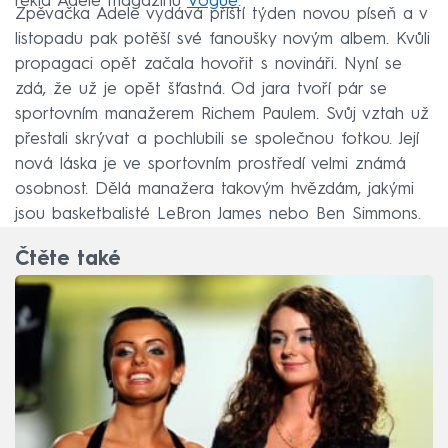
řekla Adele magazínu
Vogue
.
Zpěvačka Adele vydává příští týden novou píseň a v
listopadu pak potěší své fanoušky novým albem. Kvůli
propagaci opět začala hovořit s novináři. Nyní se
zdá, že už je opět šťastná. Od jara tvoří pár se
sportovním manažerem Richem Paulem. Svůj vztah už
přestali skrývat a pochlubili se společnou fotkou. Její
nová láska je ve sportovním prostředí velmi známá
osobnost. Dělá manažera takovým hvězdám, jakými
jsou basketbalisté LeBron James nebo Ben Simmons.
Čtěte také