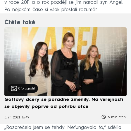
v roce 2011 a o rok později se jim narodil syn Angel.
Po nějakém čase si však přestali rozumět.
Čtěte také
10
fotografií
Gottovy dcery se pořádně změnily. Na veřejnosti
se objevily poprvé od pohřbu otce
6 min čtení
5. říj 2021, 16:49
„Rozbrečela jsem se tehdy. Nefungovalo to,“ sdělila