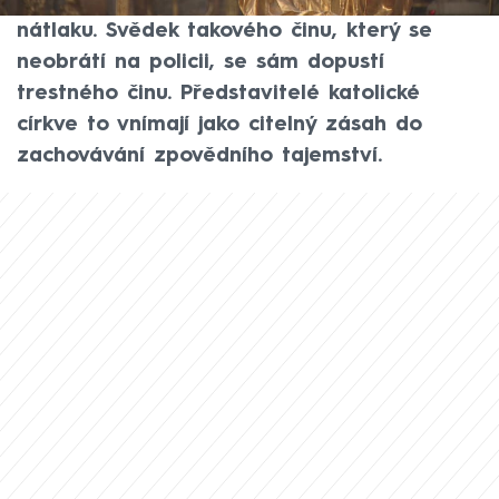
nezakročí proti sexuálnímu napadení a
nátlaku. Svědek takového činu, který se
neobrátí na policii, se sám dopustí
trestného činu. Představitelé katolické
církve to vnímají jako citelný zásah do
zachovávání zpovědního tajemství.