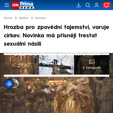
Domů
Zprávy
Domácí
Hrozba pro zpovědní tajemství, varuje
církev. Novinka má přísněji trestat
sexuální násilí
Žádná položka z playlistu není
dostupná.
5 fotografií
Monika Rusová
,
Antonin Roos
28. kvě 2024, 23:22
Nově navrhovaná legislativa by měla
zavést trestní odpovědnost i pro ty, kteří