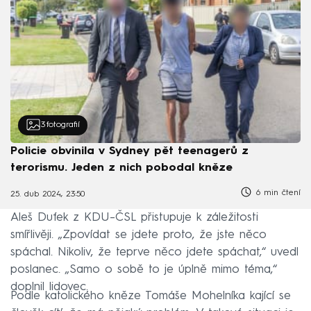
3
fotografií
Policie obvinila v Sydney pět teenagerů z
terorismu. Jeden z nich pobodal kněze
6 min čtení
25. dub 2024, 23:50
Aleš Dufek z KDU–ČSL přistupuje k záležitosti
smířlivěji. „Zpovídat se jdete proto, že jste něco
spáchal. Nikoliv, že teprve něco jdete spáchat,“ uvedl
poslanec. „Samo o sobě to je úplně mimo téma,“
doplnil lidovec.
Podle katolického kněze Tomáše Mohelníka kající se