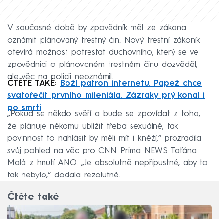
V současné době by zpovědník měl ze zákona
oznámit plánovaný trestný čin. Nový trestní zákoník
otevírá možnost potrestat duchovního, který se ve
zpovědnici o plánovaném trestném činu dozvěděl,
ale věc na policii neoznámil.
ČTĚTE TAKÉ:
Boží patron internetu. Papež chce
svatořečit prvního mileniála. Zázraky prý konal i
po smrti
„Pokud se někdo svěří a bude se zpovídat z toho,
že plánuje někomu ublížit třeba sexuálně, tak
povinnost to nahlásit by měli mít i kněží,“ prozradila
svůj pohled na věc pro CNN Prima NEWS Taťána
Malá z hnutí ANO. „Je absolutně nepřípustné, aby to
tak nebylo,“ dodala rezolutně.
Čtěte také