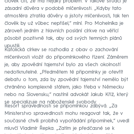
člověk cítí, že má nějaký problém. V takové situaci je
zásadní důvěra v podobě mlčenlivosti. „Kdyby tato
atmosféra ztratila důvěry a jistoty mlčenlivosti, tak ten
člověk by už vůbec nepřišel,“ míní. Pro Mohelníka je
zároveň jedním z hlavních poslání církve na věřící
působit pozitivně tak, aby od svých temných plánů
upustili.
Katolická církev se rozhodla z obav o zachování
mlčenlivosti vložit do připomínkového řízení. Záměrem
je, aby zpovědní tajemství bylo za všech okolností
nedotknutelné. „Předmětem té připomínky je otevřít
debatu o tom, zda by zpovědní tajemství nemělo být
chráněno komplexně státem, jako třeba v Německu
nebo na Slovensku,“ nastínil advokát Jakub Kříž, který
se specializuje na náboženské svobody.
Resort spravedlnosti se připomínkou zabývá. „Za
Ministerstvo spravedlnosti mohu reagovat tak, že v
současné chvíli probíhá vypořádání připomínek,“ uvedl
mluvčí Vladimír Řepka. „Zatím je předčasné se k