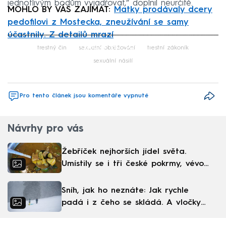
jednotlivým bodům vyjadřovat,“ doplnil neurčitě.
MOHLO BY VÁS ZAJÍMAT:
Matky prodávaly dcery
pedofilovi z Mostecka, zneužívání se samy
účastnily. Z detailů mrazí
Failed to fetch
trestný čin
sexuální obtěžování
trestní zákoník
sexuální násilí
Pro tento článek jsou komentáře vypnuté
Návrhy pro vás
Žebříček nejhorších jídel světa.
Umístily se i tři české pokrmy, vévodí
skandinávská kuchyně
Sníh, jak ho neznáte: Jak rychle
padá i z čeho se skládá. A vločky
nejsou bílé