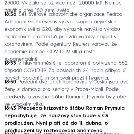
23000. Vyléčilo se už více než 120000 lidí. Nemoc
zasáhla přes 180 zemí světa.
18:56
Šéf Světové zdravotnické organizace Tedros
Adhanom Ghebreyesus vyzval skupinu největších
ekonomik světa G20, aby výrazně navýšila výrobu
ochranných prostředků pro zdravotníky bojující s
koronavirem. Podle agentury Reuters varoval, že
pandemie nemoci COVID-19 sílí a roste
exponenciálně.
18:53
V hlavním městě je laboratorně potvrzeno 552
případů COVID-19. Za posledních 24 hodin přibylo 61
nových pacientů, informovali pražští hygienici.
18:50
Poslední dvě oběti koronaviru v Česku jsou dvě
ženy z domova pro seniory v Praze-Michli. Podle
předsedy krizového šrábu Romana Prymuly byly obě
ve vysokém věku.
18:43 Předseda krizového štábu Roman Prymula
nepochybuje, že nouzový stav bude v ČR
prodloužen. Nyní platí až do 11. dubna, o
prodloužení by rozhodovala Sněmovna.