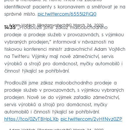
identifikovat pacienty s koronavirem a směřovat je na
správné místo.
pic.twitter.com/6555l2FiQ0
— Adam Vojtěch (@adamvojtech86)
March 26, 2020
14:35
„Prodloužili jsme zákaz maloobchodního
prodeje a prodeje služeb v provozovnách, s výjimkou
vybraných prodejen,“ informoval v návaznosti na
tiskovou konferenci ministr zdravotnictví Adam Vojtěch
na Twitteru. Výjimky mají nově zámečnictví, servis
výrobků a strojů pro domácnost, myčky automobilů i
činnost týkající se pohřbívání.
Prodloužili jsme zákaz maloobchodního prodeje a
prodeje služeb v provozovnách, s výjimkou vybraných
prodejen. Nově se do výjimek zařadilo zámečnictví,
servis výrobků a strojů pro domácnost, myčky
automobilů i činnosti týkající se pohřbívání.
https://t.co/0ZvTBHpLXb
pic.twitter.com/2yHtNvz0ZP