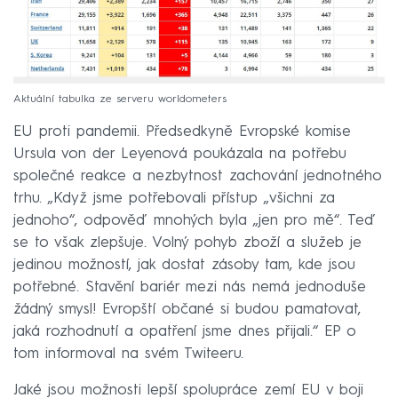
Aktuální tabulka ze serveru worldometers
21:29
Europoslanci volají po jednotnější reakci celé
EU proti pandemii. Předsedkyně Evropské komise
Ursula von der Leyenová poukázala na potřebu
společné reakce a nezbytnost zachování jednotného
trhu. „Když jsme potřebovali přístup „všichni za
jednoho“, odpověď mnohých byla „jen pro mě“. Teď
se to však zlepšuje. Volný pohyb zboží a služeb je
jedinou možností, jak dostat zásoby tam, kde jsou
potřebné. Stavění bariér mezi nás nemá jednoduše
žádný smysl! Evropští občané si budou pamatovat,
jaká rozhodnutí a opatření jsme dnes přijali.“ EP o
tom informoval na svém Twiteeru.
Jaké jsou možnosti lepší spolupráce zemí EU v boji