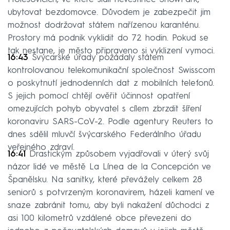
ubytovat bezdomovce. Důvodem je zabezpečit jim
možnost dodržovat státem nařízenou karanténu.
Prostory má podnik vyklidit do 72 hodin. Pokud se
tak nestane, je město připraveno si vyklizení vymoci.
16:43
Švýcarské úřady požádaly státem
kontrolovanou telekomunikační společnost Swisscom
o poskytnutí jednodenních dat z mobilních telefonů.
S jejich pomocí chtějí ověřit účinnost opatření
omezujících pohyb obyvatel s cílem zbrzdit šíření
koronaviru SARS-CoV-2. Podle agentury Reuters to
dnes sdělil mluvčí švýcarského Federálního úřadu
veřejného zdraví.
16:41
Drastickým způsobem vyjadřovali v úterý svůj
názor lidé ve městě La Línea de la Concepción ve
Španělsku. Na sanitky, které převážely celkem 28
seniorů s potvrzeným koronavirem, házeli kamení ve
snaze zabránit tomu, aby byli nakažení důchodci z
asi 100 kilometrů vzdálené obce převezeni do