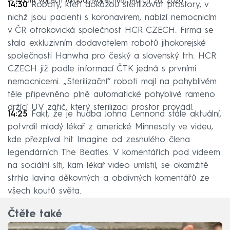
— Adam Vojtěch (@adamvojtech86)
March 26, 2020
14:30
Roboty, kteří dokážou sterilizovat prostory, v
nichž jsou pacienti s koronavirem, nabízí nemocnicím
v ČR otrokovická společnost HCR CZECH. Firma se
stala exkluzivním dodavatelem robotů jihokorejské
společnosti Hanwha pro český a slovenský trh. HCR
CZECH již podle informací ČTK jedná s prvními
nemocnicemi. „Sterilizační“ roboti mají na pohyblivém
těle připevněno plně automatické pohyblivé rameno
držící UV zářič, který sterilizaci prostor provádí.
14:25
Fakt, že je hudba Johna Lennona stále aktuální,
potvrdil mladý lékař z americké Minnesoty ve videu,
kde přezpíval hit Imagine od zesnulého člena
legendárních The Beatles. V komentářích pod videem
na sociální síti, kam lékař video umístil, se okamžitě
strhla lavina děkovných a obdivných komentářů ze
všech koutů světa.
Čtěte také