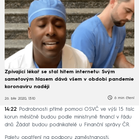
Zpívající lékař se stal hitem internetu: Svým
sametovým hlasem dává všem v období pandemie
koronaviru naději
6 min čtení
26. bře 2020, 13:10
14:22
Podrobnosti přímé pomoci OSVČ ve výši 15 tisíc
korun měsíčně budou podle ministryně financí v řádu
dnů. Žádat budou podnikatelé u Finanční správy ČR.
Paletu opatření na podporu zaměstnanosti,