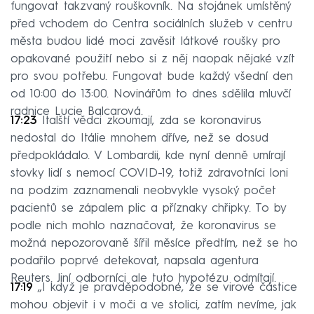
fungovat takzvaný rouškovník. Na stojánek umístěný
před vchodem do Centra sociálních služeb v centru
města budou lidé moci zavěsit látkové roušky pro
opakované použití nebo si z něj naopak nějaké vzít
pro svou potřebu. Fungovat bude každý všední den
od 10:00 do 13:00. Novinářům to dnes sdělila mluvčí
radnice Lucie Balcarová.
17:23
Italští vědci zkoumají, zda se koronavirus
nedostal do Itálie mnohem dříve, než se dosud
předpokládalo. V Lombardii, kde nyní denně umírají
stovky lidí s nemocí COVID-19, totiž zdravotníci loni
na podzim zaznamenali neobvykle vysoký počet
pacientů se zápalem plic a příznaky chřipky. To by
podle nich mohlo naznačovat, že koronavirus se
možná nepozorovaně šířil měsíce předtím, než se ho
podařilo poprvé detekovat, napsala agentura
Reuters. Jiní odborníci ale tuto hypotézu odmítají.
17:19
„I když je pravděpodobné, že se virové částice
mohou objevit i v moči a ve stolici, zatím nevíme, jak