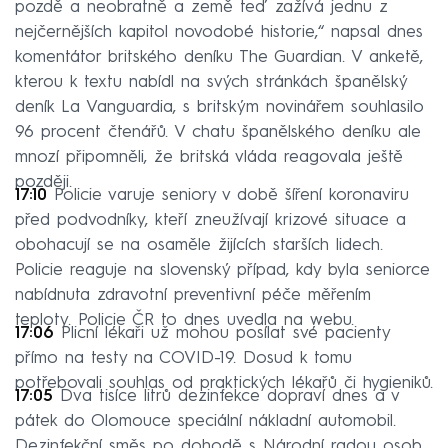
pozdě a neobratně a země teď zažívá jednu z
nejčernějších kapitol novodobé historie,“ napsal dnes
komentátor britského deníku The Guardian. V anketě,
kterou k textu nabídl na svých stránkách španělský
deník La Vanguardia, s britským novinářem souhlasilo
96 procent čtenářů. V chatu španělského deníku ale
mnozí připomněli, že britská vláda reagovala ještě
později.
17:10
Policie varuje seniory v době šíření koronaviru
před podvodníky, kteří zneužívají krizové situace a
obohacují se na osaměle žijících starších lidech.
Policie reaguje na slovenský případ, kdy byla seniorce
nabídnuta zdravotní preventivní péče měřením
teploty. Policie ČR to dnes uvedla na webu.
17:06
Plicní lékaři už mohou posílat své pacienty
přímo na testy na COVID-19. Dosud k tomu
potřebovali souhlas od praktických lékařů či hygieniků.
17:05
Dva tisíce litrů dezinfekce dopraví dnes a v
pátek do Olomouce speciální nákladní automobil.
Dezinfekční směs po dohodě s Národní radou osob