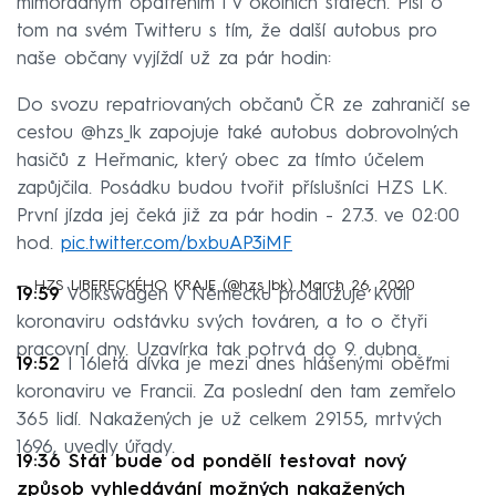
mimořádným opatřením i v okolních státech. Píší o
tom na svém Twitteru s tím, že další autobus pro
naše občany vyjíždí už za pár hodin:
Do svozu repatriovaných občanů ČR ze zahraničí se
cestou @hzs_lk zapojuje také autobus dobrovolných
hasičů z Heřmanic, který obec za tímto účelem
zapůjčila. Posádku budou tvořit příslušníci HZS LK.
První jízda jej čeká již za pár hodin - 27.3. ve 02:00
hod.
pic.twitter.com/bxbuAP3iMF
— HZS LIBERECKÉHO KRAJE (@hzs_lbk)
March 26, 2020
19:59
Volkswagen v Německu prodlužuje kvůli
koronaviru odstávku svých továren, a to o čtyři
pracovní dny. Uzavírka tak potrvá do 9. dubna.
19:52
I 16letá dívka je mezi dnes hlášenými oběťmi
koronaviru ve Francii. Za poslední den tam zemřelo
365 lidí. Nakažených je už celkem 29155, mrtvých
1696, uvedly úřady.
19:36 Stát bude od pondělí testovat nový
způsob vyhledávání možných nakažených