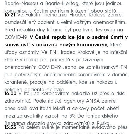
Baarle-Nassau a Baarle-Hertog, které jsou jedinou
komunitou s částmi patřícími k území obou států.
16:21
Ve Fakultní nemocnici Hradec Králové zemřel
osmdesátiletý pacient s velmi vážným onemocněním.
Před několika dny k tomu byl pozitivně testován na
COVID-19.
V České republice jde o sedmé úmrtí v
souvislosti s nákazou novým koronavirem
, které
úřady oznámily. Ve FN Hradec Králové je na infekční
klinice v izolaci pět pacientů s potvrzeným
onemocněním COVID-19. Jedna ze zaměstnankyň FN
je s potvrzeným onemocněním koronavirem v domácí
karanténě, pracuje na oddělení, kde se nákaza u
několika pacientů objevila.
16:00
V Itálii se koronavirem nakazilo už přes 6 tisíc
zdravotníků. Podle italské agentury ANSA zemřeli
dnes další dva italští lékaři a celkový počet obětí
mezi zdravotníky vzrostl na 39. Do lombardského
Bergama dorazila stovka zdravotníků z Ruska.
15:55
Po celém světě je momentálně evidováno přes