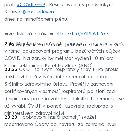
proti
#COVIDー19
? Rešili poslanci s předsedkyní
Komise
@vonderleyen
dnes na mimořádném plénu.
➡viz tisková zpráva➡
https://t.co/nYlPD9R7oG
21:15
Ministerstvo průmyslu připravuje třetí vlnu úvěrů
— Evropský parlament v Česku (@Europarl_CZ)
March 26, 2020
v rámci pokračování programu bezúročných půjček
COVID. Na záruky by měl stát vyčlenit 10 miliard
korun, řekl ministr Karel Havlíček (ANO).
20:35
ČVUT se svými respirátory třídy FFP3 prošla
další fází testů v Národní referenční laboratoři
Státního zdravotního ústavu. Prověřily zachování
certifikovaných vlastností respirátorů po sterilizaci.
Respirátory pro zdravotníky z fakultních nemocnic se
už vyrábí. ČVUT v pondělí uzavřela spolupráci s
ministerstvem zdravotnictví.
20:20
I dobrovolní hasiči pomáhjí svážet
repatriované Čechy po návratu ze zahraničí kvůli