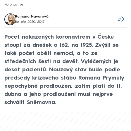
Koronavirus
Romana Navarová
26. bře 2020, 20:17
Počet nakažených koronavirem v Česku
stoupl za dnešek o 162, na 1925. Zvýšil se
také počet obětí nemoci, a to ze
středečních šesti na devět. Vyléčených je
deset pacientů. Nouzový stav bude podle
předsedy krizového štábu Romana Prymuly
nepochybně prodloužen, zatím platí do 11.
dubna a jeho prodloužení musí nejprve
schválit Sněmovna.