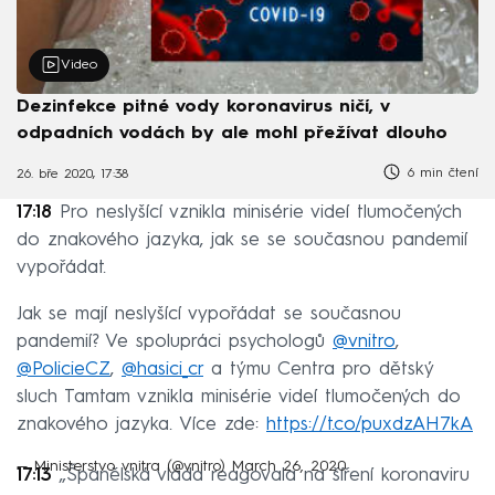
Video
Dezinfekce pitné vody koronavirus ničí, v
odpadních vodách by ale mohl přežívat dlouho
6 min čtení
26. bře 2020, 17:38
17:18
Pro neslyšící vznikla minisérie videí tlumočených
do znakového jazyka, jak se se současnou pandemií
vypořádat.
Jak se mají neslyšící vypořádat se současnou
pandemií? Ve spolupráci psychologů
@vnitro
,
@PolicieCZ
,
@hasici_cr
a týmu Centra pro dětský
sluch Tamtam vznikla minisérie videí tlumočených do
znakového jazyka. Více zde:
https://t.co/puxdzAH7kA
— Ministerstvo vnitra (@vnitro)
March 26, 2020
17:13
„Španělská vláda reagovala na šíření koronaviru