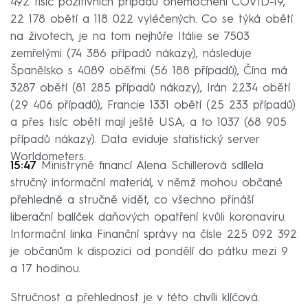
492 tisíc pozitivních případů onemocnění COVID-19,
22 178 obětí a 118 022 vyléčených. Co se týká obětí
na životech, je na tom nejhůře Itálie se 7503
zemřelými (74 386 případů nákazy), následuje
Španělsko s 4089 oběťmi (56 188 případů), Čína má
3287 obětí (81 285 případů nákazy), Irán 2234 obětí
(29 406 případů), Francie 1331 obětí (25 233 případů)
a přes tisíc obětí mají ještě USA, a to 1037 (68 905
případů nákazy). Data eviduje statistický server
Worldometers.
15:47
Ministryně financí Alena Schillerová sdílela
stručný informační materiál, v němž mohou občané
přehledně a stručně vidět, co všechno přináší
liberační balíček daňových opatření kvůli koronaviru.
Informační linka Finanční správy na čísle 225 092 392
je občanům k dispozici od pondělí do pátku mezi 9
a 17 hodinou.
Stručnost a přehlednost je v této chvíli klíčová.