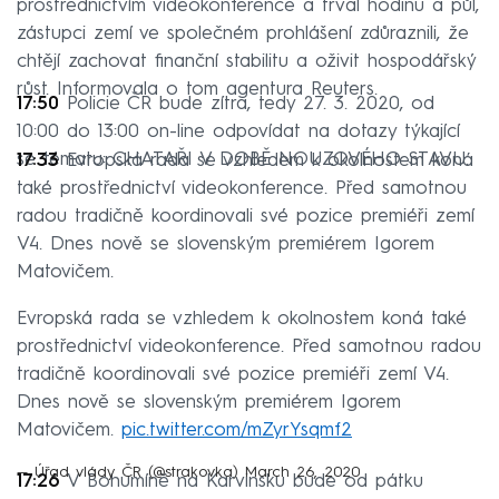
prostřednictvím videokonference a trval hodinu a půl,
zástupci zemí ve společném prohlášení zdůraznili, že
chtějí zachovat finanční stabilitu a oživit hospodářský
růst. Informovala o tom agentura Reuters.
17:50
Policie ČR bude zítra, tedy 27. 3. 2020, od
10:00 do 13:00 on-line odpovídat na dotazy týkající
se tématu: CHATAŘI V DOBĚ NOUZOVÉHO STAVU.
17:33
Evropská rada se vzhledem k okolnostem koná
také prostřednictví videokonference. Před samotnou
radou tradičně koordinovali své pozice premiéři zemí
V4. Dnes nově se slovenským premiérem Igorem
Matovičem.
Evropská rada se vzhledem k okolnostem koná také
prostřednictví videokonference. Před samotnou radou
tradičně koordinovali své pozice premiéři zemí V4.
Dnes nově se slovenským premiérem Igorem
Matovičem.
pic.twitter.com/mZyrYsqmf2
— Úřad vlády ČR (@strakovka)
March 26, 2020
17:26
V Bohumíně na Karvinsku bude od pátku