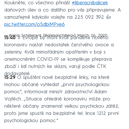
Koukněte, co všechno přináší
#liberacnibalicek
daňových úlev a co dalšího pro vás připravujeme. A
samozřejmě kdykoliv volejte na 225 092 392 👍
pic.twitter.com/o5dbiMPve6
— Alena Schillerová (@alenaschillerov)
March 26, 2020
15:40
V Evropě by mohl kvůli pandemii nového
koronaviru nastat nedostatek čerstvého ovoce a
zeleniny. Kvůli mimořádným opatřením v boji s
onemocněním COVID-19 se komplikuje přeprava
zboží i lidí nutných ke sklizni, varují podle ČTK
dodavatelé.
15:29
O spuštění nové bezplatné linky, na které
mohou občané vyhledat „první psychologickou
pomoc“, informoval ministr zdravotnictví Adam
Vojtěch. „Situace ohledně koronaviru může pro
některé občany znamenat velkou psychickou zátěž,
proto jsme spustili na bezplatné tel. lince 1212 první
psychologickou pomoc.“