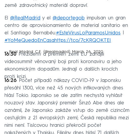
země zdravotnický materiál dopraví.
El
@RealMadrid
y el
@deportegob
impulsan un gran
centro de aprovisionamiento de material sanitario en
el Santiago Bernabéu.
#EsteVirusLoParamosUnidos
|
#YoMeQuedoEnCasa
https://t.co/7cKRQOKTEI
— Real Madrid C.F. (@realmadrid)
March 26, 2020
16:30
Prezidenti a premiéři zemí EU zahájili
videosummit věnovaný boji proti koronaviru a jeho
ekonomickým dopadům. Jednají o dalších krocích
proti krizi.
16:26
Počet případů nákazy COVID-19 v Japonsku
přesáhl 1300, více než 45 nových infikovaných dnes
hlásí Tokio. Japonsko se ale zatím nechystá vyhlásit
nouzový stav. Japonský premiér Šinzó Abe dnes ale
oznámil, že Japonsko zakáže vstup do země cizincům
cestujícím z 21 evropských zemí; Česká republika mezi
nimi není. Tisícovou hranici překročil počet
nakažených v Thajsku, Filipíny dnes hlásí 71 dalších