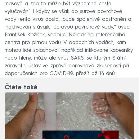
masově a zda to může být významná cesta
vylučování. I kdyby se však do surové povrchové
vody tento virus dostal, bude spolehlivě odstraněn a
inaktivován stávající úpravou povrchové vody,” uvedl
František Kožíšek, vedoucí Národního referenčního
centra pro pitnou vodu. V odpadních vodách, kam
mohou lidé splachovat například infikované kapesníky
nebo hleny, může ale virus SARS, se kterým Státní
zdravotní ústav ve zprávě porovnává zkušenosti při
doporučeních pro COVID-19, přežít až 14 dnů.
Čtěte také