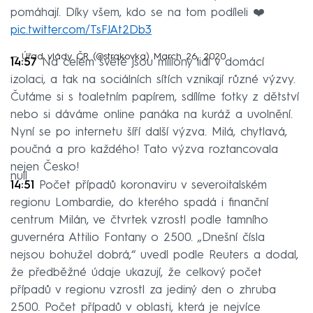
pomáhají. Díky všem, kdo se na tom podíleli ❤️
pic.twitter.com/TsFJAt2Db3
— Úřad vlády ČR (@strakovka)
March 26, 2020
14:57
Na celém světě jsou miliony lidí v domácí
izolaci, a tak na sociálních sítích vznikají různé výzvy.
Čutáme si s toaletním papírem, sdílíme fotky z dětství
nebo si dáváme online panáka na kuráž a uvolnění.
Nyní se po internetu šíří další výzva. Milá, chytlavá,
poučná a pro každého! Tato výzva roztancovala
nejen Česko!
null
14:51
Počet případů koronaviru v severoitalském
regionu Lombardie, do kterého spadá i finanční
centrum Milán, ve čtvrtek vzrostl podle tamního
guvernéra Attilio Fontany o 2500. „Dnešní čísla
nejsou bohužel dobrá,“ uvedl podle Reuters a dodal,
že předběžné údaje ukazují, že celkový počet
případů v regionu vzrostl za jediný den o zhruba
2500. Počet případů v oblasti, která je nejvíce