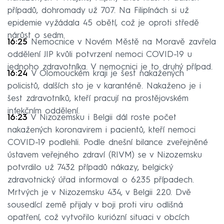
případů, dohromady už 707. Na Filipínách si už
epidemie vyžádala 45 obětí, což je oproti středě
nárůst o sedm.
16:25
Nemocnice v Novém Městě na Moravě zavřela
oddělení JIP kvůli potvrzení nemoci COVID-19 u
jednoho zdravotníka. V nemocnici je to druhý případ.
16:24
V Olomouckém kraji je šest nakažených
policistů, dalších sto je v karanténě. Nakaženo je i
šest zdravotníků, kteří pracují na prostějovském
infekčním oddělení.
16:23
V Nizozemsku i Belgii dál roste počet
nakažených koronavirem i pacientů, kteří nemoci
COVID-19 podlehli. Podle dnešní bilance zveřejněné
ústavem veřejného zdraví (RIVM) se v Nizozemsku
potvrdilo už 7432 případů nákazy, belgický
zdravotnický úřad informoval o 6235 případech.
Mrtvých je v Nizozemsku 434, v Belgii 220. Dvě
sousedící země přijaly v boji proti viru odlišná
opatření, což vytvořilo kuriózní situaci v obcích