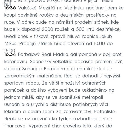
jednoho z pečovatelských domovů v jejich městě.
null
16:36
Valašské Meziříčí na Vsetínsku nabídne lidem ke
koupi bavlněné roušky a dezinfekční prostředky na
ruce. V pátek bude na náměstí prodejní stánek, kde
bude k dispozici 2000 roušek a 500 litrů dezinfekce,
uvedl dnes v tiskové zprávě mluvčí radnice Jakub
Mikuš. Prodejní stánek bude otevřen od 10:00 do
15:00.
16:34
Fotbalový Real Madrid dál pomáhá v boji proti
koronaviru. Španělský velkoklub dočasně přeměnil svůj
stadion Santiago Bernabéu na centrální sklad se
zdravotnickým materiálem. Real se dohodl s nejvyšší
sportovní radou, že větší množství ochranných
pomůcek a dalšího vybavení bude uskladněno na
jednom místě, aby se ve španělské metropoli
usnadnila a urychlila distribuce potřebných věcí
lékařům a dalším lidem ze zdravotnictví. Fotbalisté
Realu se už na začátku týdne rozhodli společně
financovat vypravení charterového letu, který do