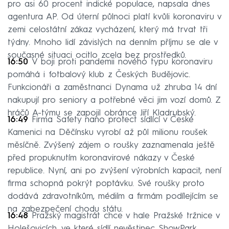
pro asi 60 procent indické populace, napsala dnes
agentura AP. Od úterní půlnoci platí kvůli koronaviru v
zemi celostátní zákaz vycházení, který má trvat tři
týdny. Mnoho lidí závislých na denním příjmu se ale v
současné situaci ocitlo zcela bez prostředků.
16:50
V boji proti pandemii nového typu koronaviru
pomáhá i fotbalový klub z Českých Budějovic.
Funkcionáři a zaměstnanci Dynama už zhruba 14 dní
nakupují pro seniory a potřebné věci jim vozí domů. Z
hráčů A-týmu se zapojil obránce Jiří Kladrubský.
16:49
Firma Safety nano protect sídlící v České
Kamenici na Děčínsku vyrobí až půl milionu roušek
měsíčně. Zvýšený zájem o roušky zaznamenala ještě
před propuknutím koronavirové nákazy v České
republice. Nyní, ani po zvýšení výrobních kapacit, není
firma schopná pokrýt poptávku. Své roušky proto
dodává zdravotníkům, médiím a firmám podílejícím se
na zabezpečení chodu státu.
16:48
Pražský magistrát chce v hale Pražské tržnice v
Holešovicích, ve které sídlí nevěstinec ShowPark,