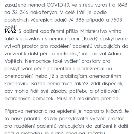
zasažená nemocí COVID-19, ve středu vzrostl o 1643
na 32 346 nakažených. V celé Itálii je podle
posledních včerejších údajů 74 386 případů a 7503
obětí.
14:42
S dalšími opatřeními přišlo Ministerstvo vnitra
také v souvislosti s nemocnicemi. „Každý poskytovatel
vytvoří prostor pro rozdělení pacientů vstupujících do
zařízení k další péči a metodiku,“ informoval Adam
Vojtěch. Nemocnice také vyčlení prostory pro
poskytování péče pacientům s podezřením na
onemocnění, nebo již s probíhajícím onemocněním
koronaviru. Každá nemocnice taktéž zřídí dispečink,
aby mohla řídit své zásoby, potřebu a přidělování
ochranných pomůcek. Musí mít maximální přehled.
Příprava nemocnic na epidemii je naprosto klíčová. Je
to naše priorita. Každý poskytovatel vytvoří prostor
pro rozdělení pacientů vstupujících do zařízení k další
péči a metodiku. Je nutné hned na začátku