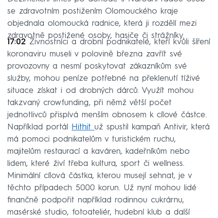
se zdravotním postižením Olomouckého kraje
objednala olomoucká radnice, která ji rozdělí mezi
zdravotně postižené osoby, hasiče či strážníky.
17:02
Živnostníci a drobní podnikatelé, kteří kvůli šíření
koronaviru museli v polovině března zavřít své
provozovny a nesmí poskytovat zákazníkům své
služby, mohou peníze potřebné na překlenutí tíživé
situace získat i od drobných dárců. Využít mohou
takzvaný crowfunding, při němž větší počet
jednotlivců přispívá menším obnosem k cílové částce.
Například portál
Hithit
už spustil kampaň Antivir, která
má pomoci podnikatelům v turistickém ruchu,
majitelům restaurací a kaváren, kadeřníkům nebo
lidem, které živí třeba kultura, sport či wellness.
Minimální cílová částka, kterou musejí sehnat, je v
těchto případech 5000 korun. Už nyní mohou lidé
finančně podpořit například rodinnou cukrárnu,
masérské studio, fotoateliér, hudební klub a další