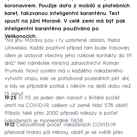
koronavirem. Použije data z mobilů a platebních
karet, takzvanou inteligentní karanténu. Test
spustí na jižní Moravě. V celé zemi má být pak
inteligentní karanténa používána po
Velikonocích.
"Na jihu Moravy jsou i ty uzavřené oblasti, třeba
Litovelsko. Každý pozitivní případ tam bude trasován,
cílem je izolovat všechny jeho rizikové kontakty do tří
dnů," řekl náměstek ministra zdravotnictví Roman
Prymula. Nový systém má u každého nakaženého
vytvořit stopu, kde se pohyboval posledních pět dní,
a kdy se případně potkal s někým na delší dobu než
15 minut.
19:25
O 115 za jeden den narostl v Británii počet
úmrtí na COVID-19, celkem už země hlásí 578 obětí.
Přibylo také přes 2000 případů nákazy a počet
nakažených je momentálně 11658.
19:12
Celosvětově počet nakažených COVID-19
překonal hranici půl milionu, obětí je ve světě přes