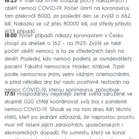
18:23
V Itálii dál strmě stoupají počty nakažených i
obětí nemoci COVID-19. Počet úmrtí na koronavirus
tam překročil 8000, za poslední den se zvýšil o 662
lidí. Nakazilo se už přes 80000 lidí, od středy přibylo
6153 případů.
18:00
Počet případů nákazy koronavirem v Česku
stoupl za dnešek o 162 - na 1925. Zvýšil se také
počet obětí nemoci, a to ze středečních šesti na
devět. Poslední, kdo nemoci podlehl, je osmdesátiletý
pacient Fakultní nemocnice Hradec Králové. Trpěl
podle nemocnice jiným, velmi vážným onemocněním,
a před několika dny byl navíc pozitivně testován na
nemoc COVID-19, kterou koronavirus způsobuje.
17:51
Hospodářsky nejsilnější země světa sdružené ve
skupině G20 chtějí koordinovat svůj boj s pandemií
nemoci COVID-19. Shodli se na tom dnes lídři těchto
států, kteří po jednání zdůraznili, že naprostou prioritu
musí mít řešení jejích zdravotních, společenských i
ekonomických dopadů. Po summitu, který se konal