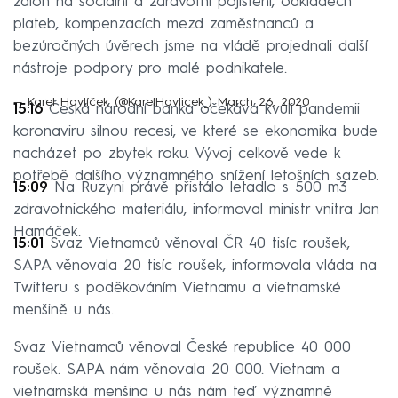
záloh na sociální a zdravotní pojištění, odkladech
plateb, kompenzacích mezd zaměstnanců a
bezúročných úvěrech jsme na vládě projednali další
nástroje podpory pro malé podnikatele.
— Karel Havlíček (@KarelHavlicek_)
March 26, 2020
15:16
Česká národní banka očekává kvůli pandemii
koronaviru silnou recesi, ve které se ekonomika bude
nacházet po zbytek roku. Vývoj celkově vede k
potřebě dalšího významného snížení letošních sazeb.
15:09
Na Ruzyni právě přistálo letadlo s 500 m3
zdravotnického materiálu, informoval ministr vnitra Jan
Hamáček.
15:01
Svaz Vietnamců věnoval ČR 40 tisíc roušek,
SAPA věnovala 20 tisíc roušek, informovala vláda na
Twitteru s poděkováním Vietnamu a vietnamské
menšině u nás.
Svaz Vietnamců věnoval České republice 40 000
roušek. SAPA nám věnovala 20 000. Vietnam a
vietnamská menšina u nás nám teď významně