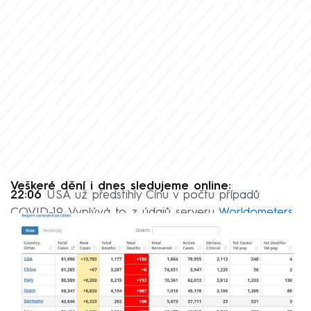
Veškeré dění i dnes sledujeme online:
22:06
USA už předstihly Čínu v počtu případů
COVID-19. Vyplývá to z údajů serveru
Worldometers.