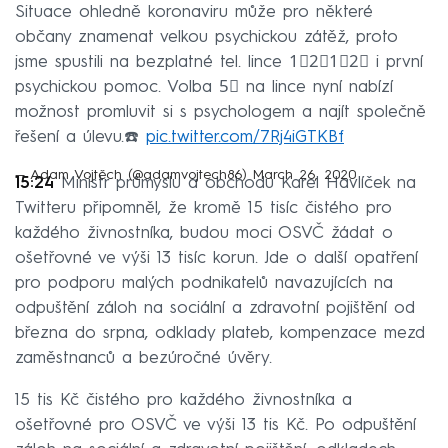
Situace ohledně koronaviru může pro některé
občany znamenat velkou psychickou zátěž, proto
jsme spustili na bezplatné tel. lince 1⃣2⃣1⃣2⃣ i první
psychickou pomoc. Volba 5⃣ na lince nyní nabízí
možnost promluvit si s psychologem a najít společně
řešení a úlevu.☎️
pic.twitter.com/7Rj4iGTKBf
— Adam Vojtěch (@adamvojtech86)
March 26, 2020
15:24
Ministr průmyslu a obchodu Karel Havlíček na
Twitteru připomněl, že kromě 15 tisíc čistého pro
každého živnostníka, budou moci OSVČ žádat o
ošetřovné ve výši 13 tisíc korun. Jde o další opatření
pro podporu malých podnikatelů navazujících na
odpuštění záloh na sociální a zdravotní pojištění od
března do srpna, odklady plateb, kompenzace mezd
zaměstnanců a bezúročné úvěry.
15 tis Kč čistého pro každého živnostníka a
ošetřovné pro OSVČ ve výši 13 tis Kč. Po odpuštění