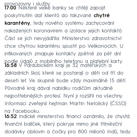
provozovny i služby.
17:00
Některé velké banky se chtějí zapojit
poskytnutím dat klientů do takzvané
chytré
karantény
, tedy nového systému zachycování
nakažených koronavirem a izolace jejich kontaktů.
Část se jich nevyjádřila. Ministerstvo zdravotnictví
chce chytrou karanténu spustit po Velikonocích. U
infikovaných zmapuje kontakty zpětně za pět dní
podle údajů z mobilního telefonu a platební karty.
16:58
V Pardubickém kraji je 32 mateřských a
základních škol, které se postarají o děti od tří do
deseti let. Ve skupině bude vždy maximálně 15 dětí.
Původně kraj dával nabídku rodičům aktuálně
nejpotřebnějších profesí. Nyní ji rozšířil na všechny.
Informaci zveřejnil hejtman Martin Netolický (ČSSD)
na Facebooku.
16:52
Indické ministerstvo financí oznámilo, že chystá
finanční balíček, který pokryje mimo jiné tříměsíční
dodávky obilovin a čočky pro 800 milionů Indů, tedy