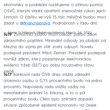
ekonomiky a podnikání rozšiřujeme o přímou pomoc
OSVČ, kterým vládní opatření znemožnila výkon jejich
činnosti. O částku ve výši 15 tisíc měsíčně budou moci
žádat u
@financnisprava
. Podrobnosti v řádu dnů.
— Alena Schillerová (@alenaschillerov)
March 26, 2020
14:19
Živnostníci budou moci odložit platbu záloh
zdravotního pojištění. Minimální odvody za období od
března do srpna jim stát zcela odpustí. Novelu
podepsal prezident Miloš Zeman. Prezident podepsal
rovněž zákon, který pozastavuje elektronickou
evidenci tržeb (EET) po dobu nouzového stavu
země.
14:17
Bankovní rada ČNB dnes snížila základní
úrokovou sazbu o 0,75 procentního bodu na jedno
procento. Naposledy rada snížila sazby na
mimořádném jednání 16. března, a to o půl
procentního bodu. Cílem bylo zmírnění dopadů
situace způsobené epidemií koronaviru na české