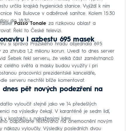
stu určila krajská hygienická stanice. Vyjíždí k nim
emocnice Na Bulovce v odběrové sanitce. Kolem 15:30
udou do 18:30.
italské
Passo Tonale
za rizikovou oblast a
vat. Řekl to České televizi.
oronaviru i azbestu 695 masek
aviru si správa Pražského hradu objednala 695
y za zhruba 1,2 milionu korun. Uvedl to dnes server
vid Šebek řekl serveru, že velká část zaměstnanců
 z celého světa a masky budou využity i pri
stanou pracovníci prezidentské kanceláře,
odle serveru nechtěl blíže komentovat.
 dnes pět nových podezření na
řilo vyloučit stejně jako ve 14 předešlých
enici na výsledky čekají. V karanténě je sedm lidí,
byli v kontaktu s nakaženými lidmi.
ního odpoledne testováno na onemocnění novým
ty nákazu vyloučily. Výsledky posledních dvou