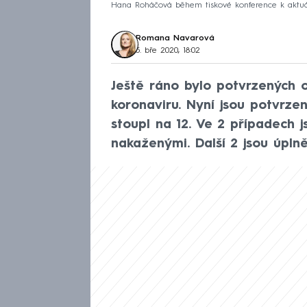
Hana Roháčová během tiskové konference k aktuáln
Romana Navarová
5. bře 2020, 18:02
Ještě ráno bylo potvrzených
koronaviru. Nyní jsou potvrz
stoupl na 12. Ve 2 případech js
nakaženými. Další 2 jsou úplně