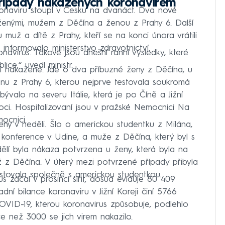
případy nakažených koronavirem
naviru stoupl v Česku na dvanáct. Dva nové
aženými, mužem z Děčína a ženou z Prahy 6. Další
 muž a dítě z Prahy, kteří se na konci února vrátili
 informovalo ministerstvo zdravotnictví.
onavirus. Takové jsou dnešní ranní výsledky, které
lice,“ uvedl ministr.
tři nakažené. Jde o dva příbuzné ženy z Děčína, u
enu z Prahy 6, kterou nejprve testovala soukromá
valo na severu Itálie, která je po Číně a Jižní
oci. Hospitalizovaní jsou v pražské Nemocnici Na
ocnici.
eny v neděli. Šlo o americkou studentku z Milána,
 konference v Udine, a muže z Děčína, který byl s
dělí byla nákaza potvrzena u ženy, která byla na
 z Děčína. V úterý mezi potvrzené případy přibyla
stovala společně s americkou studentkou.
s začal v prosinci šířit, dosud eviduje 80 409
ní bilance koronaviru v Jižní Koreji činí 5766
COVID-19, kterou koronavirus způsobuje, podlehlo
ce než 3000 se jich virem nakazilo.