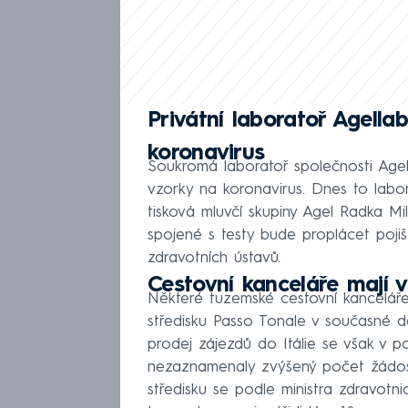
Privátní laboratoř Agella
koronavirus
Soukromá laboratoř společnosti Agel
vzorky na koronavirus. Dnes to labora
tisková mluvčí skupiny Agel Radka Mi
spojené s testy bude proplácet poji
zdravotních ústavů.
Cestovní kanceláře mají v
Některé tuzemské cestovní kanceláře 
středisku Passo Tonale v současné d
prodej zájezdů do Itálie se však v p
nezaznamenaly zvýšený počet žádost
středisku se podle ministra zdravot