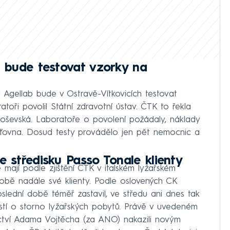
b bude testovat vzorky na
 Agellab bude v Ostravě-Vítkovicích testovat
toři povolil Státní zdravotní ústav. ČTK to řekla
loševská. Laboratoře o povolení požádaly, náklady
šťovna. Dosud testy provádělo jen pět nemocnic a
e středisku Passo Tonale klienty
mají podle zjištění ČTK v italském lyžařském
obě nadále své klienty. Podle oslovených CK
oslední době téměř zastavil, ve středu ani dnes tak
í o storno lyžařských pobytů. Právě v uvedeném
nictví Adama Vojtěcha (za ANO) nakazili novým