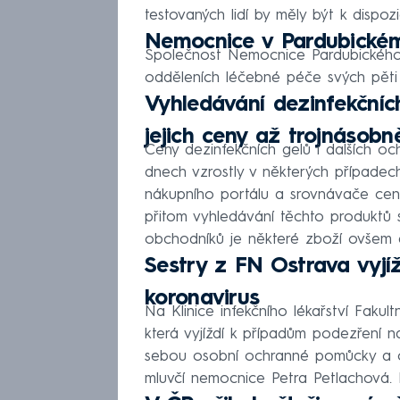
testovaných lidí by měly být k dispozi
Nemocnice v Pardubickém
Společnost Nemocnice Pardubického 
odděleních léčebné péče svých pěti 
Vyhledávání dezinfekčních
jejich ceny až trojnásobn
Ceny dezinfekčních gelů i dalších o
dnech vzrostly v některých případec
nákupního portálu a srovnávače cen
přitom vyhledávání těchto produktů s
obchodníků je některé zboží ovšem
Sestry z FN Ostrava vyjí
koronavirus
Na Klinice infekčního lékařství Faku
která vyjíždí k případům podezření n
sebou osobní ochranné pomůcky a o
mluvčí nemocnice Petra Petlachová.