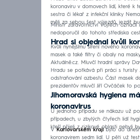
koronaviru v domovech lidí, které k te
sestra či lékař z infekční kliniky N
měli za sebou šest výjezdů, jezdit b
Ministr zdravotnictví Vojtěch označil 
nedoporučil do tohoto střediska cesto
Hrad si objednal kvůli k
Kvůli nynějšímu šíření nového koron
masek a také filtry či obaly na mask
Aktuálně.cz. Mluvčí hradní správy Da
Hradu se potkává při práci s turisty
odstraňování azbestu. Část masek do
prezidentův mluvčí Jiří Ovčáček to p
Jihomoravská hygiena má
koronavirus
U jednoho případu se nákazu už poda
případech, u zbylých čtyřech lidí hygi
kteří přijeli z rizikové oblasti nebyli 
V
Karlovarském kraji
bylo do dneš
koronavirem sedm lidí. U pěti už tes