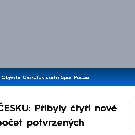
í
Objevte Česko
Jak ušetřit
Sport
Počasí
SKU: Přibyly čtyři nové
počet potvrzených