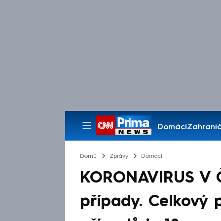
Domácí
Zahranič
Pořady
Domů
Zprávy
Domácí
KORONAVIRUS V ČE
případy. Celkový 