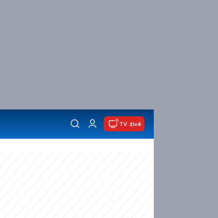
TV živě