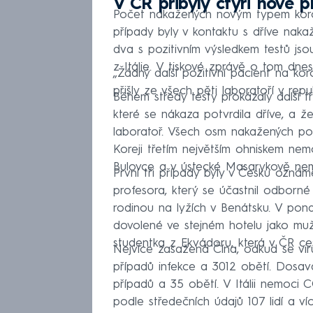
V ČR přibyly čtyři nové 
Počet nakažených novým typem koro
případy byly v kontaktu s dříve nak
dva s pozitivním výsledkem testů jsou
z Itálie. V tiskové zprávě o tom dnes
„Žádný další pozitivní pacient na kor
přišly ze všech pěti laboratoří v repub
Během středy testy prokázaly další 
které se nákaza potvrdila dříve, a ž
laboratoř. Všech osm nakažených pobý
Koreji třetím největším ohniskem nem
Bulovce a v ústecké Masarykově nem
První tři případy byly v Česku oznám
profesora, který se účastnil odborné
rodinou na lyžích v Benátsku. V pon
dovolené ve stejném hotelu jako muž
studentka z Ekvádoru, která v ČR ce
Nejvíce zasažená Čína, odkud se viru
případů infekce a 3012 obětí. Dosavad
případů a 35 obětí. V Itálii nemoci 
podle středečních údajů 107 lidí a ví