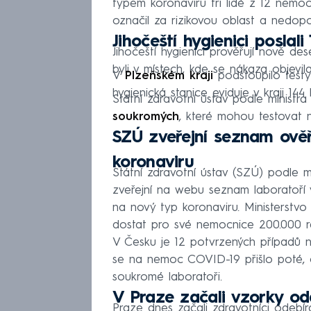
typem koronaviru tři lidé z 12 nemoc
označil za rizikovou oblast a nedopo
Jihočeští hygienici poslali
Jihočeští hygienici prověřují nově des
byli v místech, kde se nákaza objevil
V
Plzeňském kraji
podstoupilo testy
hygienická stanice eviduje v kraji 144 
Státní zdravotní ústav podle ministra 
soukromých
, které mohou testovat n
SZÚ zveřejní seznam ověř
koronaviru
Státní zdravotní ústav (SZÚ) podle 
zveřejní na webu seznam laboratoří
na nový typ koronaviru. Ministerstv
dostat pro své nemocnice 200.000 re
V Česku je 12 potvrzených případů n
se na nemoc COVID-19 přišlo poté, c
soukromé laboratoři.
V Praze začali vzorky o
Praze dnes začali zdravotníci odeb