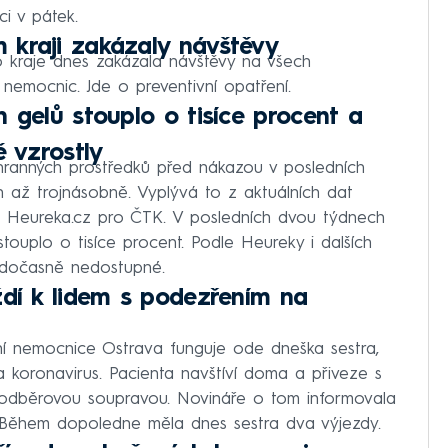
ci v pátek.
 kraji zakázaly návštěvy
kraje dnes zakázala návštěvy na všech
nemocnic. Jde o preventivní opatření.
 gelů stouplo o tisíce procent a
ě vzrostly
chranných prostředků před nákazou v posledních
h až trojnásobně. Vyplývá to z aktuálních dat
 Heureka.cz pro ČTK. V posledních dvou týdnech
touplo o tisíce procent. Podle Heureky i dalších
 dočasně nedostupné.
ždí k lidem s podezřením na
ltní nemocnice Ostrava funguje ode dneška sestra,
a koronavirus. Pacienta navštíví doma a přiveze s
dběrovou soupravou. Novináře o tom informovala
 Během dopoledne měla dnes sestra dva výjezdy.