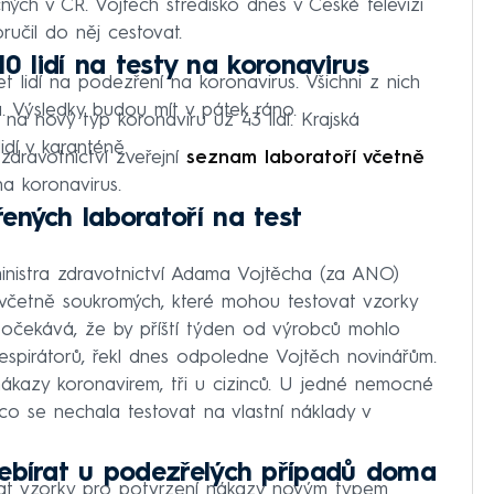
ných v ČR. Vojtěch středisko dnes v České televizi
ručil do něj cestovat.
 10 lidí na testy na koronavirus
et lidí na podezření na koronavirus. Všichni z nich
a. Výsledky budou mít v pátek ráno.
 na nový typ koronaviru už 43 lidí. Krajská
lidí v karanténě.
zdravotnictví zveřejní
seznam laboratoří včetně
a koronavirus.
ených laboratoří na test
ministra zdravotnictví Adama Vojtěcha (za ANO)
 včetně soukromých, které mohou testovat vzorky
o očekává, že by příští týden od výrobců mohlo
spirátorů, řekl dnes odpoledne Vojtěch novinářům.
ákazy koronavirem, tři u cizinců. U jedné nemocné
o se nechala testovat na vlastní náklady v
debírat u podezřelých případů doma
írat vzorky pro potvrzení nákazy novým typem