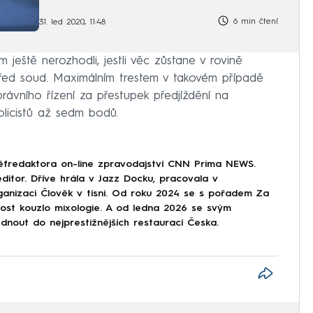
6 min čtení
31. led 2020, 11:48
m ještě nerozhodli, jestli věc zůstane v rovině
 před soud. Maximálním trestem v takovém případě
rávního řízení za přestupek předjíždění na
licistů až sedm bodů.
éfredaktora on-line zpravodajství CNN Prima NEWS.
ditor. Dříve hrála v Jazz Docku, pracovala v
ganizaci Člověk v tísni. Od roku 2024 se s pořadem Za
nost kouzlo mixologie. A od ledna 2026 se svým
nout do nejprestižnějších restaurací Česka.