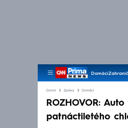
Domácí
Zahranič
Pořady
Domů
Zprávy
Domácí
ROZHOVOR: Auto v
patnáctiletého ch