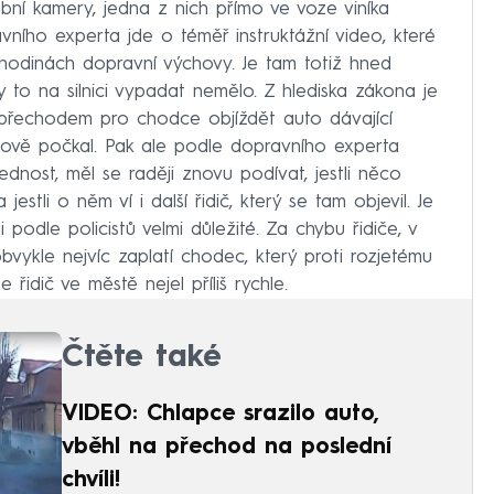
í kamery, jedna z nich přímo ve voze viníka
vního experta jde o téměř instruktážní video, které
 hodinách dopravní výchovy. Je tam totiž hned
y to na silnici vypadat nemělo. Z hlediska zákona je
d přechodem pro chodce objíždět auto dávající
isově počkal. Pak ale podle dopravního experta
ednost, měl se raději znovu podívat, jestli něco
tli o něm ví i další řidič, který se tam objevil. Je
 podle policistů velmi důležité. Za chybu řidiče, v
vykle nejvíc zaplatí chodec, který proti rozjetému
 řidič ve městě nejel příliš rychle.
Čtěte také
VIDEO: Chlapce srazilo auto,
vběhl na přechod na poslední
chvíli!