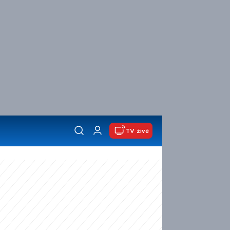
TV živě