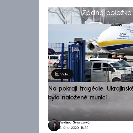
Žádná položka z
Výběr redakce
Video
Na pokraji tragédie: Ukrajinsk
bylo naložené municí
Pavlína Švarcová
11. úno 2020, 18:22