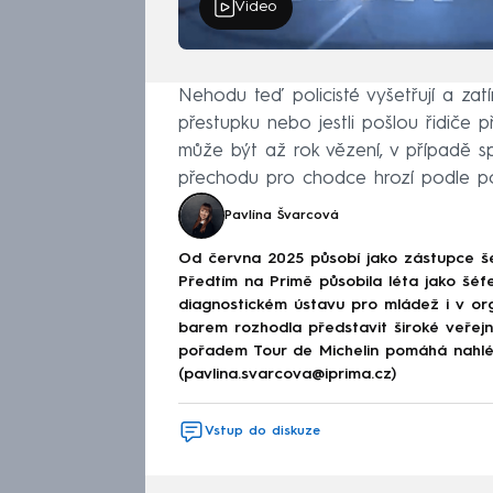
Video
Nehodu teď policisté vyšetřují a zatí
přestupku nebo jestli pošlou řidiče
může být až rok vězení, v případě sp
přechodu pro chodce hrozí podle po
Pavlína Švarcová
Od června 2025 působí jako zástupce š
Předtím na Primě působila léta jako šéfe
diagnostickém ústavu pro mládež i v or
barem rozhodla představit široké veřej
pořadem Tour de Michelin pomáhá nahléd
(pavlina.svarcova@iprima.cz)
Vstup do diskuze