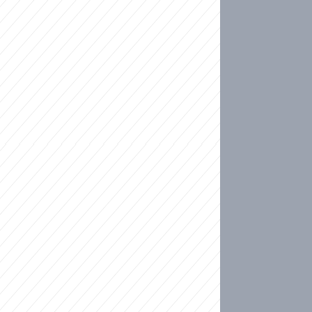
ideo
kat migranty do Česka? Sami by odešli, tvrdí exp
ické sebevraždě