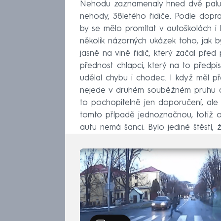
Nehodu zaznamenaly hned dvě palubn
nehody, 38letého řidiče. Podle dopra
by se mělo promítat v autoškolách i
několik názorných ukázek toho, jak b
jasně na vině řidič, který začal pře
přednost chlapci, který na to předp
udělal chybu i chodec. I když měl př
nejede v druhém souběžném pruhu a jes
to pochopitelně jen doporučení, ale i
tomto případě jednoznačnou, totiž ob
autu nemá šanci. Bylo jediné štěstí, že