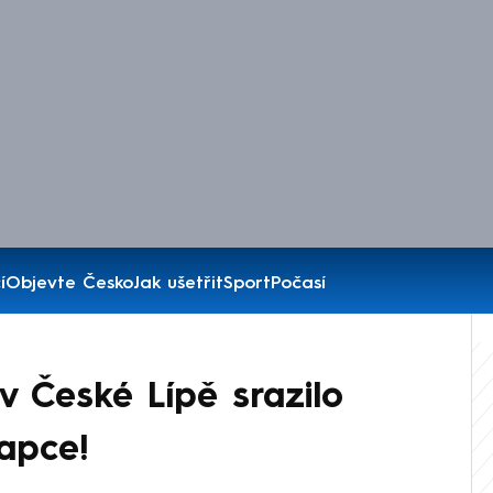
í
Objevte Česko
Jak ušetřit
Sport
Počasí
 České Lípě srazilo
lapce!