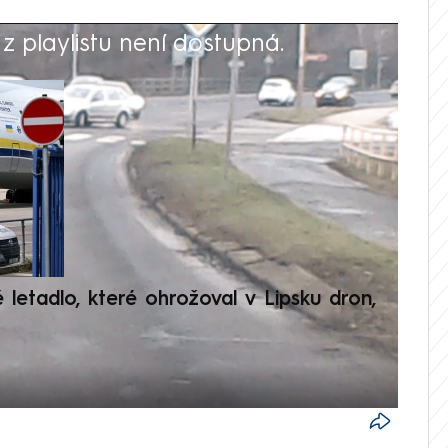
 playlistu není dostupná.
V
é letadlo, které ohrožoval v Lipsku dron,
Přilá
polit