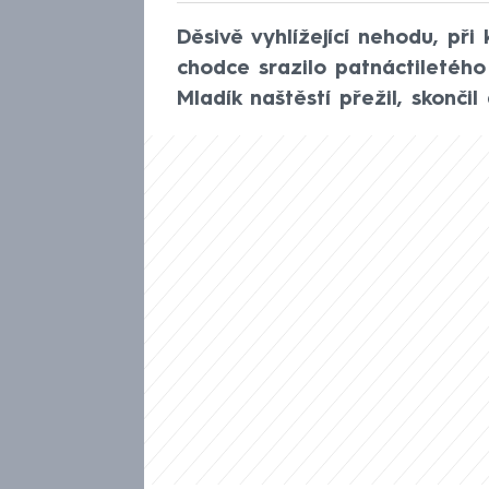
Děsivě vyhlížející nehodu, při
chodce srazilo patnáctiletého 
Mladík naštěstí přežil, skonč