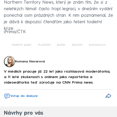
Northern Territory News, který je znám tím, že si z
nelehkých témat často tropí legraci, v dnešním vydání
ponechal osm prázdných stran. K nim poznamenal, že
je dává k dispozici čtenářům jako řešení toaletní
krize.
iPrima/ČTK
toaletní papír
Austrálie
požár
kamión
koronavirus
Romana Navarová
V médiích pracuje již 22 let jako rozhlasová moderátorka,
a 11 leté zkušenosti s onlinem jako reportérka a
videoeditorka teď zúročuje na CNN Prima news.
Vstup do diskuze
Návrhy pro vás