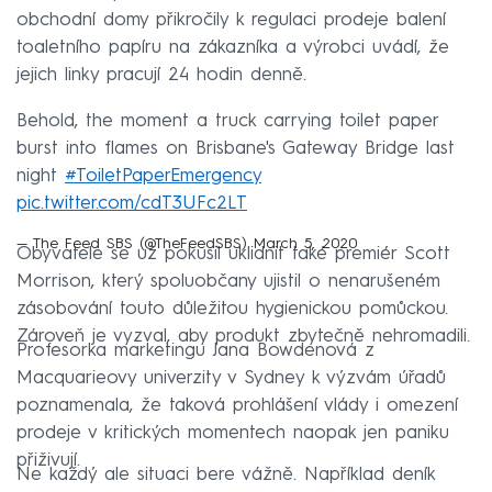
obchodní domy přikročily k regulaci prodeje balení
toaletního papíru na zákazníka a výrobci uvádí, že
jejich linky pracují 24 hodin denně.
Behold, the moment a truck carrying toilet paper
burst into flames on Brisbane's Gateway Bridge last
night
#ToiletPaperEmergency
pic.twitter.com/cdT3UFc2LT
— The Feed SBS (@TheFeedSBS)
March 5, 2020
Obyvatele se už pokusil uklidnit také premiér Scott
Morrison, který spoluobčany ujistil o nenarušeném
zásobování touto důležitou hygienickou pomůckou.
Zároveň je vyzval, aby produkt zbytečně nehromadili.
Profesorka marketingu Jana Bowdenová z
Macquarieovy univerzity v Sydney k výzvám úřadů
poznamenala, že taková prohlášení vlády i omezení
prodeje v kritických momentech naopak jen paniku
přiživují.
Ne každý ale situaci bere vážně. Například deník