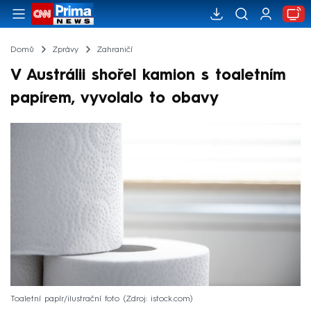
Domů
Zprávy
Zahraničí
V Austrálii shořel kamion s toaletním
papírem, vyvolalo to obavy
Toaletní papír/ilustrační foto
Zdroj: istock.com