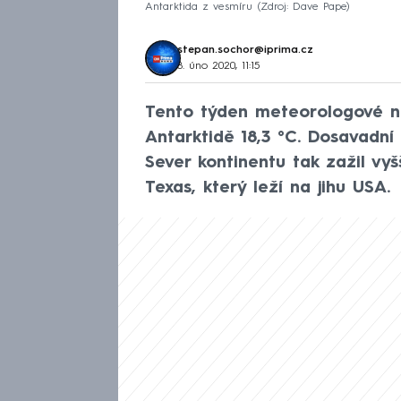
Antarktida z vesmíru
Zdroj: Dave Pape
stepan.sochor@iprima.cz
8. úno 2020, 11:15
Tento týden meteorologové na
Antarktidě 18,3 °C. Dosavadní 
Sever kontinentu tak zažil vy
Texas, který leží na jihu USA.