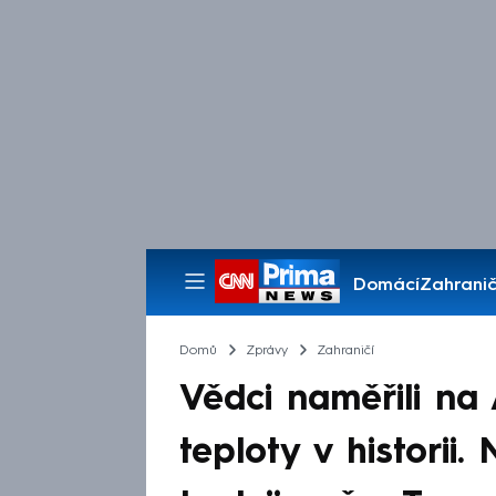
Domácí
Zahranič
Pořady
Domů
Zprávy
Zahraničí
Vědci naměřili na 
teploty v historii