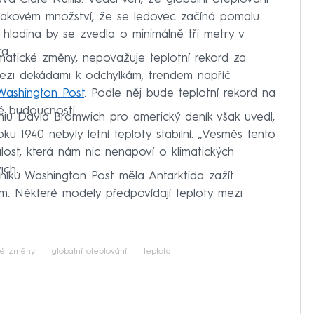
v takovém množství, že se ledovec začíná pomalu
 hladina by se zvedla o minimálně tři metry v
a.
limatické změny, nepovažuje teplotní rekord za
mezi dekádami k odchylkám, trendem napříč
Washington Post
. Podle něj bude teplotní rekord na
é budoucnosti.
Ohiu David Bromwich pro americký deník však uvedl,
ku 1940 nebyly letní teploty stabilní. „Vesměs tento
ost, která nám nic nenapoví o klimatických
ich.
íku Washington Post měla Antarktida zažít
m. Některé modely předpovídají teploty mezi
cké změny
globální oteplování
teplota