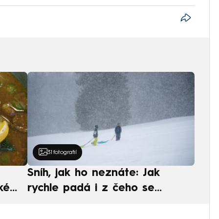
31
fotografií
Sníh, jak ho neznáte: Jak
ké
rychle padá i z čeho se
ská
skládá. A vločky nejsou bílé