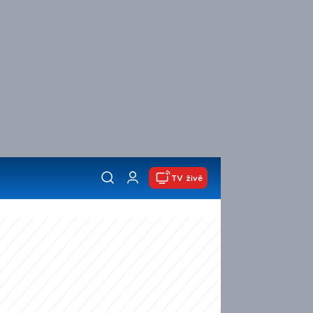
TV živě