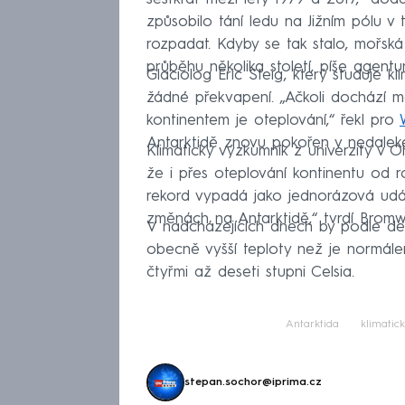
způsobilo tání ledu na Jižním pólu 
rozpadat. Kdyby se tak stalo, mořská
průběhu několika století, píše agentur
Glaciolog Eric Steig, který studuje k
žádné překvapení. „Ačkoli dochází 
kontinentem je oteplování,“ řekl pro
Antarktidě znovu pokořen v nedalek
Klimatický výzkumník z univerzity v 
že i přes oteplování kontinentu od ro
rekord vypadá jako jednorázová udál
změnách na Antarktidě,“ tvrdí Bromw
V nadcházejících dnech by podle den
obecně vyšší teploty než je normále
čtyřmi až deseti stupni Celsia.
Antarktida
klimati
stepan.sochor@iprima.cz