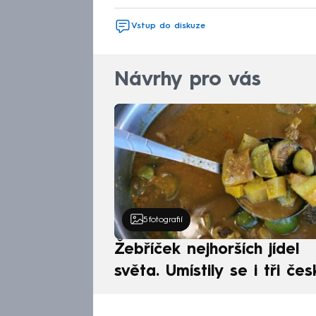
Vstup do diskuze
Návrhy pro vás
5
fotografií
Žebříček nejhorších jídel
světa. Umístily se i tři čes
pokrmy, vévodí skandináv
kuchyně