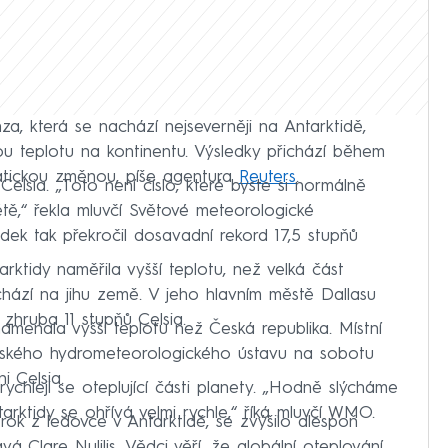
za, která se nachází nejseverněji na Antarktidě,
u teplotu na kontinentu. Výsledky přichází během
matickou změnou, píše agentura
Reuters
.
Celsia. „Toto není číslo, které byste si normálně
létě,“ řekla mluvčí Světové meteorologické
dek tak překročil dosavadní rekord 17,5 stupňů
tarktidy naměřila vyšší teplotu, než velká část
chází na jihu země. V jeho hlavním městě Dallasu
zhruba 11 stupňů Celsia.
amenala vyšší teplotu než Česká republika. Místní
eského hydrometeorologického ústavu na sobotu
i Celsia.
rychleji se oteplující části planety. „Hodně slýcháme
tarktidy se ohřívá velmi rychle,“ říká mluvčí WMO.
 rok z ledovce v Antarktidě, se zvýšilo alespoň
á Clare Nulilis. Vědci věří, že globální oteplování