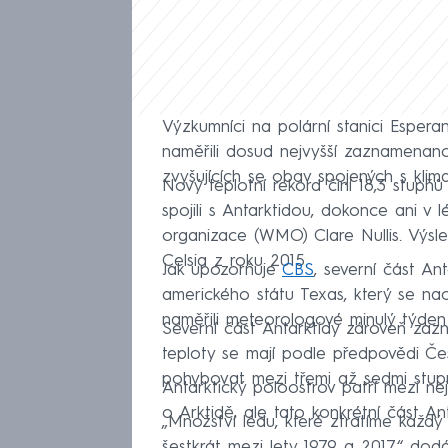
Výzkumníci na polární stanici Esperan
naměřili dosud nejvyšší zaznamenano
zvyšujících se obav spojených s kli
Nový teplotní rekord činí 18,3 stupňů 
spojili s Antarktidou, dokonce ani v 
organizace (WMO) Clare Nullis. Výsle
Celsia z roku 2015.
Jak upozorňuje
CBS
, severní část An
amerického státu Texas, který se na
naměřili meteorologové minulý týden 
Severní část Antarktidy zároveň zazn
teploty se mají podle předpovědi Č
pohybovat mezi třemi až sedmi stupn
Antarktický poloostrov patří mezi nej
o Arktidě, ale tato konkrétní část An
„Množství ledu, které ztratíme každý
šestkrát mezi lety 1979 a 2017,“ dodáv