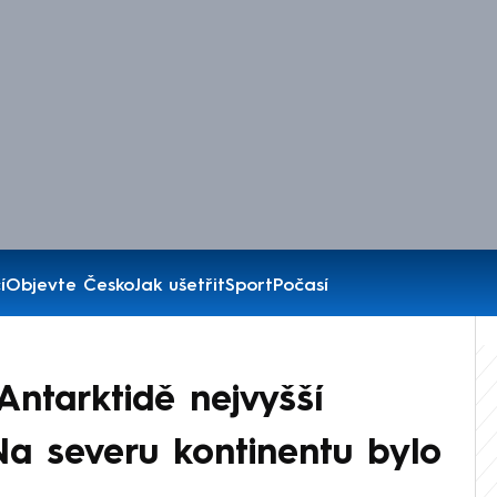
í
Objevte Česko
Jak ušetřit
Sport
Počasí
Antarktidě nejvyšší
. Na severu kontinentu bylo