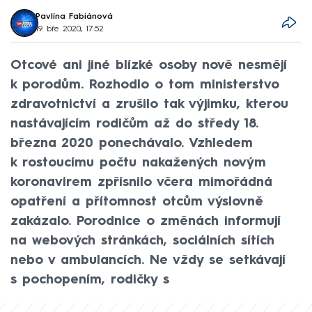
Pavlína Fabiánová
19. bře 2020, 17:52
Otcové ani jiné blízké osoby nově nesmějí
k porodům. Rozhodlo o tom ministerstvo
zdravotnictví a zrušilo tak výjimku, kterou
nastávajícím rodičům až do středy 18.
března 2020 ponechávalo. Vzhledem
k rostoucímu počtu nakažených novým
koronavirem zpřísnilo včera mimořádná
opatření a přítomnost otcům výslovně
zakázalo. Porodnice o změnách informují
na webových stránkách, sociálních sítích
nebo v ambulancích. Ne vždy se setkávají
s pochopením, rodičky s