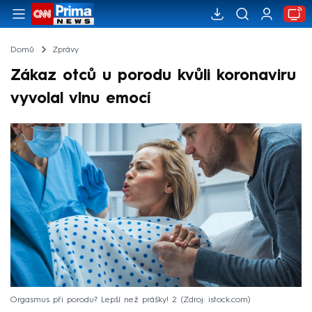
Domů
Zprávy
Zákaz otců u porodu kvůli koronaviru
vyvolal vlnu emocí
Orgasmus při porodu? Lepší než prášky! 2
Zdroj: istock.com