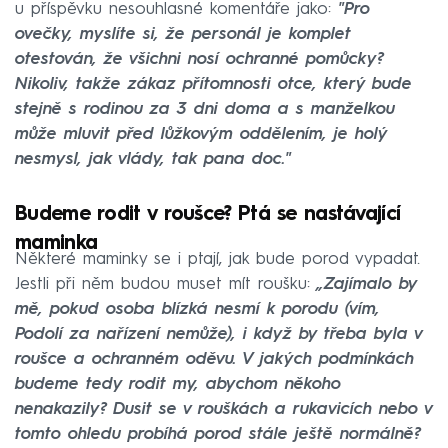
u příspěvku nesouhlasné komentáře jako:
"Pro
ovečky, myslíte si, že personál je komplet
otestován, že všichni nosí ochranné pomůcky?
Nikoliv, takže zákaz přítomnosti otce, který bude
stejně s rodinou za 3 dni doma a s manželkou
může mluvit před lůžkovým oddělením, je holý
nesmysl, jak vlády, tak pana doc."
Budeme rodit v roušce? Ptá se nastávající
maminka
Některé maminky se i ptají, jak bude porod vypadat.
Jestli při něm budou muset mít roušku:
„Zajímalo by
mě, pokud osoba blízká nesmí k porodu (vím,
Podolí za nařízení nemůže), i když by třeba byla v
roušce a ochranném oděvu. V jakých podmínkách
budeme tedy rodit my, abychom někoho
nenakazily? Dusit se v rouškách a rukavicích nebo v
tomto ohledu probíhá porod stále ještě normálně?