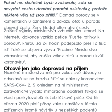
Pokud ne, skutečně bych zvažovala, zda se
nevydat cestou domácí porodní asistentky, protože
některé věci už jsou příliš.“
Domácí porody se v
komentářích u oznámení o zákazu otců u porodů
objevují často. Ženy hledají alternativní cesty.
Zrušení výjimky ministerstva vzbudilo vlnu emocí. Na
internetu dokonce vznikla petice "Pusťte tatínky k
porodu!", kterou za 24 hodin podepsalo přes 12 tisíc
lidí. Také se objevila výzva "Prosíme Ministerstvo
zdravotnictví, aby zrušilo zákaz otců u porodu kvůli
koronaviru".
Otcové jen jako doprovod na příjem
Nicméně ministerstvo má pro zákaz své důvody a
odvolává se na hrozbu šířící se nákazy koronavirem
SARS-CoV- 2. S ohledem na ni ministerstvo
zdravotnictví vydalo mimořádné opatření týkající se
všech poskytovatelů služeb lůžkové péče. Od 18.
března 2020 platí přísný zákaz návštěv v těchto
zařízeních, kromě návštěv u nezletilých pacientů,