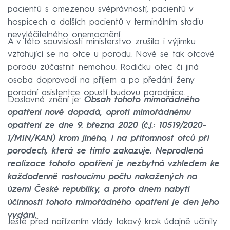
pacientů s omezenou svéprávností, pacientů v
hospicech a dalších pacientů v terminálním stadiu
nevyléčitelného onemocnění.
A v této souvislosti ministerstvo zrušilo i výjimku
vztahující se na otce u porodu. Nově se tak otcové
porodu zúčastnit nemohou. Rodičku otec či jiná
osoba doprovodí na příjem a po předání ženy
porodní asistentce opustí budovu porodnice.
Doslovné znění je:
Obsah tohoto mimořádného
opatření nově dopadá, oproti mimořádnému
opatření ze dne 9. března 2020 (č.j.: 10519/2020-
1/MIN/KAN) krom jiného, i na přítomnost otců při
porodech, která se tímto zakazuje. Neprodlená
realizace tohoto opatření je nezbytná vzhledem ke
každodenně rostoucímu počtu nakažených na
území České republiky, a proto dnem nabytí
účinnosti tohoto mimořádného opatření je den jeho
vydání.
Ještě před nařízením vlády takový krok údajně učinily