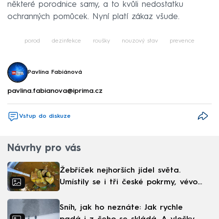
některé porodnice samy, a to kvůli nedostatku
ochranných pomůcek. Nyní platí zákaz všude.
porod
dezinfekce
roušky
nouzový stav
prevence
Pavlína Fabiánová
pavlina.fabianova@iprima.cz
Vstup do diskuze
Návrhy pro vás
Žebříček nejhorších jídel světa.
Umístily se i tři české pokrmy, vévodí
skandinávská kuchyně
Sníh, jak ho neznáte: Jak rychle