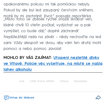
opakovanému pokusu mi tak pomůckou nebyly.
Pokud by ale byl led zasypaný čerstvým sněhem,
mohli by mi zachránit život,“ popsala reportérka.
„Místo toho se zběsile rychle snažili škrábat ven,
klidně chvíli 10 vteřin počkat, vydýchat se a pak
vymýšlet, co bude dál,“ doplnil záchranář.
Nejdůležitější rada na závěr – nikdy nechoďte na led
sami. Vždy alespoň ve dvou, aby vám ten druhý mohl
pomoci a nebo pomoc zavolat.
MOHLO BY VÁS ZAJÍMAT:
Utopení nezletilé dívky
ve Vltavě. Policie věc vyšetřuje, na místě se našla
lahev alkoholu
Failed to fetch
sníh
CNN Prima NEWS
Vltava
Kamčatka
Vstup do diskuze