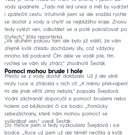
vody spadnete. „Tady mě led unesl a měl by vydržet
i zpáteční cestu. Intuitivně jsem se ale snažila rychle
se dostat z vody a chytit se nejbližšího kraje. Znovu
tedy vylézt ven, odkutálet se a poté pokračovat po
čtyřech,“ líčila reportérka.
„Ve druhém pokusu tam ale bylo již vidět, že vám
zřejmě kvůli chladu docházely síly, což vždycky
mnoho lidí podcenit. Čím déle ve vodě jste, tím
rychleji se vám síly ztrácí,“ zhodnotil Šesták.
Pomoci mohou brusle i hole
Přesto se z vody dostat dokázala. Už jí ale silně
mrzly ruce a ztrácela v nich cit. „K mému překvapení
mi ale jinak větší zima nebyla,“ popsala Švejdová.
Vodní záchranář doporučil si pomoct bruslemi nebo
holemi od běžkování či ice bodci. „Pomůcky
sebezáchrany, které nám mohou pomoct se
vyškrábat ven,“ uvedl Šesták.
Do třetice jsem si tedy vyzkoušela Švejdová i ice
bodce. „Ruce už jsem už ale téměř necítila a kvůli