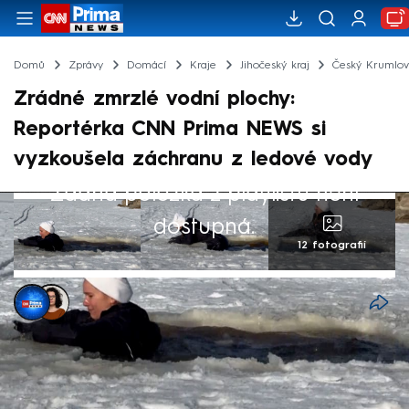
Domů
Zprávy
Domácí
Kraje
Jihočeský kraj
Český Krumlo
Zrádné zmrzlé vodní plochy:
Reportérka CNN Prima NEWS si
vyzkoušela záchranu z ledové vody
Žádná položka z playlistu není
dostupná.
12 fotografií
Michaela Švejdová
,
Dominika Fuchsová
24. led 2026, 11:44
Zamrzlé hladiny řek a rybníků si už v této
zimě vyžádaly několik životů. Přestože