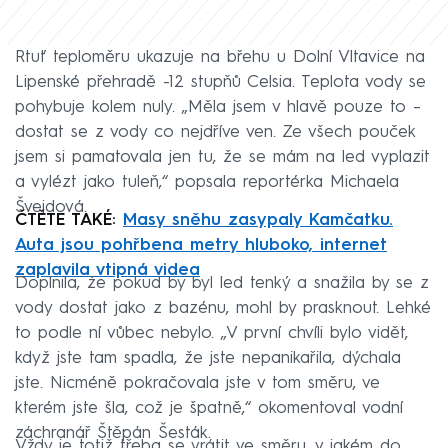
Rtuť teploměru ukazuje na břehu u Dolní Vltavice na
Lipenské přehradě -12 stupňů Celsia. Teplota vody se
pohybuje kolem nuly. „Měla jsem v hlavě pouze to –
dostat se z vody co nejdříve ven. Ze všech pouček
jsem si pamatovala jen tu, že se mám na led vyplazit
a vylézt jako tuleň,“ popsala reportérka Michaela
Švejdová.
ČTĚTE TAKÉ:
Masy sněhu zasypaly Kamčatku.
Auta jsou pohřbena metry hluboko, internet
zaplavila vtipná videa
Doplnila, že pokud by byl led tenký a snažila by se z
vody dostat jako z bazénu, mohl by prasknout. Lehké
to podle ní vůbec nebylo. „V první chvíli bylo vidět,
když jste tam spadla, že jste nepanikařila, dýchala
jste. Nicméně pokračovala jste v tom směru, ve
kterém jste šla, což je špatně,“ okomentoval vodní
záchranář Štěpán Šesták.
Vždy je totiž třeba se vrátit ve směru, v jakém do