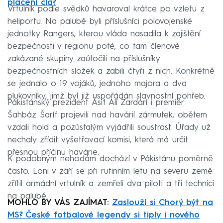
placení cla?
Vrtulník podle svědků havaroval krátce po vzletu z
heliportu. Na palubě byli příslušníci polovojenské
jednotky Rangers, kterou vláda nasadila k zajištění
bezpečnosti v regionu poté, co tam členové
zakázané skupiny zaútočili na příslušníky
bezpečnostních složek a zabili čtyři z nich. Konkrétně
se jednalo o 19 vojáků, jednoho majora a dva
plukovníky, jimž byl již uspořádán slavnostní pohřeb.
Pákistánský prezident Ásif Alí Zardárí i premiér
Šahbáz Šaríf projevili nad havárií zármutek, obětem
vzdali hold a pozůstalým vyjádřili soustrast. Úřady už
nechaly zřídit vyšetřovací komisi, která má určit
přesnou příčinu havárie.
K podobným nehodám dochází v Pákistánu poměrně
často. Loni v září se při rutinním letu na severu země
zřítil armádní vrtulník a zemřeli dva piloti a tři technici
na palubě.
MOHLO BY VÁS ZAJÍMAT:
Zaslouží si Chorý být na
MS? České fotbalové legendy si tiply i nového