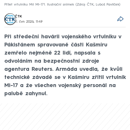
Přílet vrtulníku Mil MI-171. Ilustrační snímek
Zdroj: ČTK, Luboš Pavlíček
ČTK
11. čvn 2026, 11:49
Při středeční havárii vojenského vrtulníku v
Pákistánem spravované části Kašmíru
zemřelo nejméně 22 lidí, napsala s
odvoláním na bezpečnostní zdroje
agentura Reuters. Armáda uvedla, že kvůli
technické závadě se v Kašmíru zřítil vrtulník
Mi-17 a že všechen vojenský personál na
palubě zahynul.