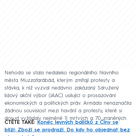
Nehoda se stala nedaleko regionálního hlavního
města Muzzafarábád, kterým zmítají protesty a
stávka, k níž vyzval nedávno zakázaný Sdružený
lidový akční výbor (JAAC) usilující o prosazování
ekonomických a politických práv. Armáda nenaznačila
žádnou souvislost mezi havárií a protesty, které si
dosud vyžádaly nejméně 11 mrtvých a 70 zraněných.
ČTĚTE TAKÉ:
Konec levných balíčků z Číny se
blíží: Zboží se prodraží. Do kdy ho objednat bez