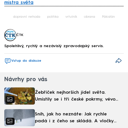
mistra světa
Failed to fetch
dopravní nehoda
politika
vrtulník
obrana
Pákistán
ČTK
Spolehlivý, rychlý a nezávislý zpravodajský servis.
Vstup do diskuze
Návrhy pro vás
Žebříček nejhorších jídel světa.
Umístily se i tři české pokrmy, vévodí
skandinávská kuchyně
Sníh, jak ho neznáte: Jak rychle
padá i z čeho se skládá. A vločky