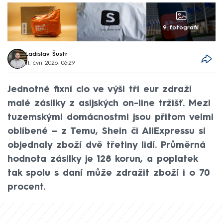
9 fotografií
Ladislav Šustr
11. čvn 2026, 06:29
Jednotné fixní clo ve výši tří eur zdraží
malé zásilky z asijských on-line tržišť. Mezi
tuzemskými domácnostmi jsou přitom velmi
oblíbené – z Temu, Shein či AliExpressu si
objednaly zboží dvě třetiny lidí. Průměrná
hodnota zásilky je 128 korun, a poplatek
tak spolu s daní může zdražit zboží i o 70
procent.