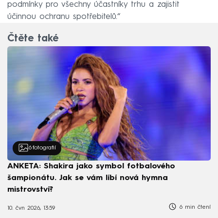
podmínky pro všechny účastníky trhu a zajistit
účinnou ochranu spotřebitelů.“
Čtěte také
6
fotografií
ANKETA: Shakira jako symbol fotbalového
šampionátu. Jak se vám líbí nová hymna
mistrovství?
6 min čtení
10. čvn 2026, 13:59