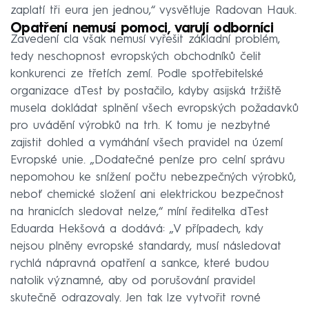
zaplatí tři eura jen jednou,“ vysvětluje Radovan Hauk.
Opatření nemusí pomoci, varují odborníci
Zavedení cla však nemusí vyřešit základní problém,
tedy neschopnost evropských obchodníků čelit
konkurenci ze třetích zemí. Podle spotřebitelské
organizace dTest by postačilo, kdyby asijská tržiště
musela dokládat splnění všech evropských požadavků
pro uvádění výrobků na trh. K tomu je nezbytné
zajistit dohled a vymáhání všech pravidel na území
Evropské unie. „Dodatečné peníze pro celní správu
nepomohou ke snížení počtu nebezpečných výrobků,
neboť chemické složení ani elektrickou bezpečnost
na hranicích sledovat nelze,“ míní ředitelka dTest
Eduarda Hekšová a dodává: „V případech, kdy
nejsou plněny evropské standardy, musí následovat
rychlá nápravná opatření a sankce, které budou
natolik významné, aby od porušování pravidel
skutečně odrazovaly. Jen tak lze vytvořit rovné