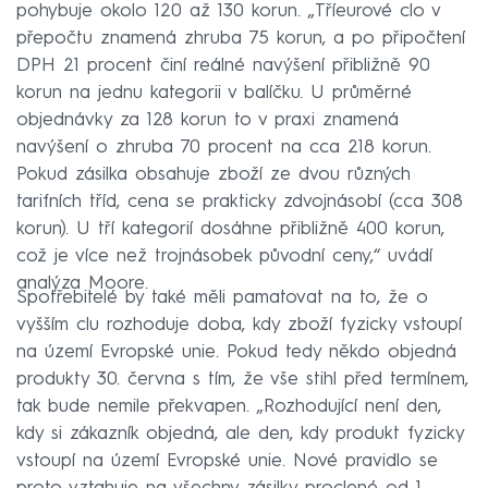
pohybuje okolo 120 až 130 korun. „Tříeurové clo v
přepočtu znamená zhruba 75 korun, a po připočtení
DPH 21 procent činí reálné navýšení přibližně 90
korun na jednu kategorii v balíčku. U průměrné
objednávky za 128 korun to v praxi znamená
navýšení o zhruba 70 procent na cca 218 korun.
Pokud zásilka obsahuje zboží ze dvou různých
tarifních tříd, cena se prakticky zdvojnásobí (cca 308
korun). U tří kategorií dosáhne přibližně 400 korun,
což je více než trojnásobek původní ceny,“ uvádí
analýza Moore.
Spotřebitelé by také měli pamatovat na to, že o
vyšším clu rozhoduje doba, kdy zboží fyzicky vstoupí
na území Evropské unie. Pokud tedy někdo objedná
produkty 30. června s tím, že vše stihl před termínem,
tak bude nemile překvapen. „Rozhodující není den,
kdy si zákazník objedná, ale den, kdy produkt fyzicky
vstoupí na území Evropské unie. Nové pravidlo se