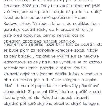
proto vztahuje na všechny zásilky proclené od 1.
července 2026 dál. Tedy i na zboží objednané ještě
v červnu, pokud k proclení dojde až po tomto datu,“
uvedl partner poradenské společnosti Moore
Radovan Hauk. Vzhledem k tomu, že například Temu
garantuje dodání zásilky do 14 pracovních dní, je
ještě před polovinou června nejvyšší čas na
objednání zboží bez nutnosti platit clo.
Nepříjemným zjištěním může být i fakt, že paušální clo
se bude platit za jednotlivé kategorie zboží. Nikoliv
za celý balíček. „Poplatek ve výši tří eur se neúčtuje
jednorázově za celý balík, ale vyměřuje se za každou
samostatnou tarifní položku v zásilce. Když si
zákazník objedná v jednom balíčku tričko, sluchátka a
obal na telefon, jde o tři různé kategorie a zaplatí
třikrát tři eura. K poplatku se navíc vždy připočítává
standardních 21 procent DPH, která se počítá z celní
hodnoty včetně cla. Pokud si naopak zákazník
objedná pět kusů stejného zboží ve stejné kategorii,