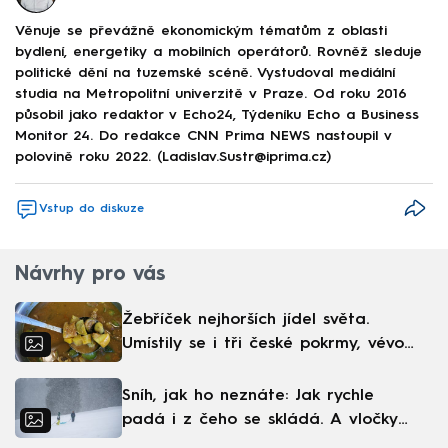
Věnuje se převážně ekonomickým tématům z oblasti
bydlení, energetiky a mobilních operátorů. Rovněž sleduje
politické dění na tuzemské scéně. Vystudoval mediální
studia na Metropolitní univerzitě v Praze. Od roku 2016
působil jako redaktor v Echo24, Týdeníku Echo a Business
Monitor 24. Do redakce CNN Prima NEWS nastoupil v
polovině roku 2022. (Ladislav.Sustr@iprima.cz)
Vstup do diskuze
Návrhy pro vás
Žebříček nejhorších jídel světa.
Umístily se i tři české pokrmy, vévodí
skandinávská kuchyně
Sníh, jak ho neznáte: Jak rychle
padá i z čeho se skládá. A vločky
nejsou bílé