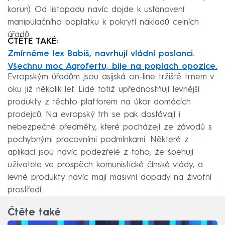
korun). Od listopadu navíc dojde k ustanovení
manipulačního poplatku k pokrytí nákladů celních
úřadů.
ČTĚTE TAKÉ:
Zmírněme lex Babiš, navrhují vládní poslanci.
Všechnu moc Agrofertu, bije na poplach opozice.
Evropským úřadům jsou asijská on-line tržiště trnem v
oku již několik let. Lidé totiž upřednostňují levnější
produkty z těchto platforem na úkor domácích
prodejců. Na evropský trh se pak dostávají i
nebezpečné předměty, které pocházejí ze závodů s
pochybnými pracovními podmínkami. Některé z
aplikací jsou navíc podezřelé z toho, že špehují
uživatele ve prospěch komunistické čínské vlády, a
levné produkty navíc mají masivní dopady na životní
prostředí.
Čtěte také