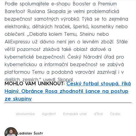
Podle spolumajitele e-shopu Booster a Premium
Barefoot Ruslana Skopala je velmi problematická
bezpečnost samotných výrobků. Týká se to zejména
elektroniky, dětských hraček, šperků, kosmetiky nebo
oblečení. „Debata kolem Temu, Sheinu nebo
AliExpressu už dávno není jen o levném zboží. Stále
větší pozornost získává také oblast datové a
kybernetické bezpečnosti. Český Národní úřad pro
kybernetickou a informační bezpečnost se zabývá
platformou Temu a podobná varování zaznívají i v
dalších zemích,“ uvedl Skopal.
MOHLO VÁM UNIKNOUT:
Český fotbal stoupá, říká
Hajný. Obránce Rosa zhodnotil šance na postup
ze skupiny
Failed to fetch
ekonomika
Agrofert
Evropská unie
dTest
Česko
Ladislav Šustr