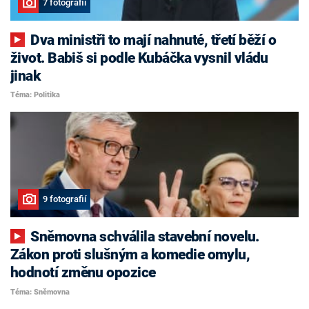
7 fotografií
Dva ministři to mají nahnuté, třetí běží o
život. Babiš si podle Kubáčka vysnil vládu
jinak
Téma: Politika
9 fotografií
Sněmovna schválila stavební novelu.
Zákon proti slušným a komedie omylu,
hodnotí změnu opozice
Téma: Sněmovna