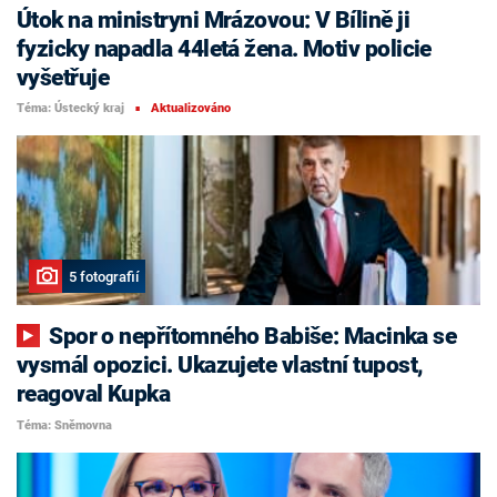
Útok na ministryni Mrázovou: V Bílině ji
fyzicky napadla 44letá žena. Motiv policie
vyšetřuje
Téma: Ústecký kraj
Aktualizováno
■
5 fotografií
Spor o nepřítomného Babiše: Macinka se
vysmál opozici. Ukazujete vlastní tupost,
reagoval Kupka
Téma: Sněmovna