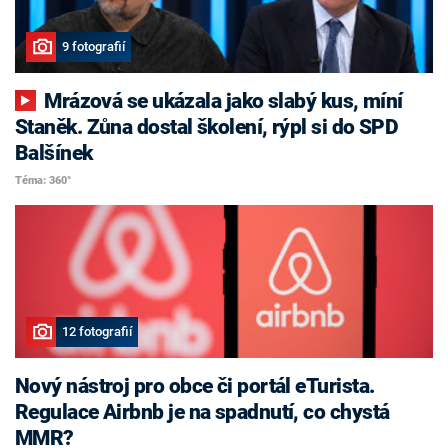
9 fotografií
Mrázová se ukázala jako slabý kus, míní
Staněk. Zůna dostal školení, rýpl si do SPD
Balšínek
Téma: 360°
12 fotografií
Nový nástroj pro obce či portál eTurista.
Regulace Airbnb je na spadnutí, co chystá
MMR?