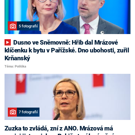
5 fotografií
Dusno ve Sněmovně: Hřib dal Mrázové
klíčenku k bytu v Pařížské. Dno ubohosti, zuřil
Krňanský
Téma: Politika
7 fotografií
Zuzka to zvládá, zní z ANO. Mrázová má