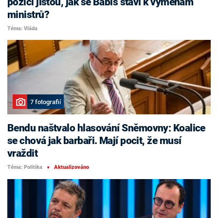
pozici jistou, jak se Babiš staví k výměnám
ministrů?
Téma: Vláda
7 fotografií
Bendu naštvalo hlasování Sněmovny: Koalice
se chová jak barbaři. Mají pocit, že musí
vraždit
Téma: Politika
Aktualizováno
■