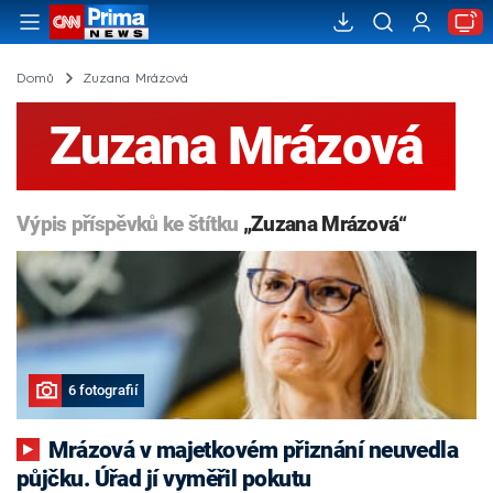
Domů
Zuzana Mrázová
Zuzana Mrázová
Výpis příspěvků ke štítku
„Zuzana Mrázová“
6 fotografií
Mrázová v majetkovém přiznání neuvedla
půjčku. Úřad jí vyměřil pokutu