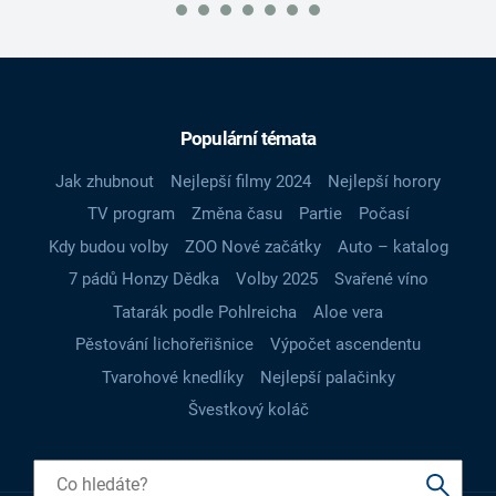
Populární témata
Jak zhubnout
Nejlepší filmy 2024
Nejlepší horory
TV program
Změna času
Partie
Počasí
Kdy budou volby
ZOO Nové začátky
Auto – katalog
7 pádů Honzy Dědka
Volby 2025
Svařené víno
Tatarák podle Pohlreicha
Aloe vera
Pěstování lichořeřišnice
Výpočet ascendentu
Tvarohové knedlíky
Nejlepší palačinky
Švestkový koláč