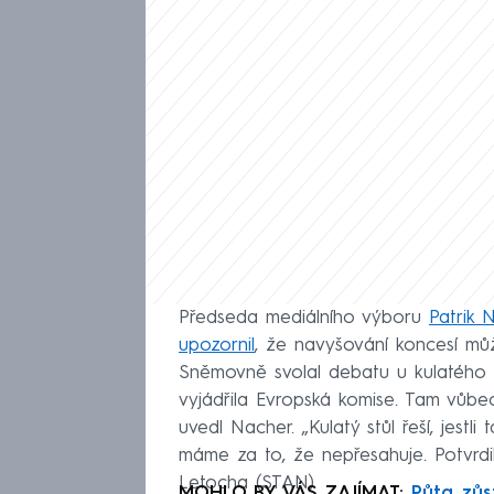
Předseda mediálního výboru
Patrik
upozornil
, že navyšování koncesí můž
Sněmovně svolal debatu u kulatého s
vyjádřila Evropská komise. Tam vůbe
uvedl Nacher. „Kulatý stůl řeší, jes
máme za to, že nepřesahuje. Potvrdili 
Letocha (STAN).
MOHLO BY VÁS ZAJÍMAT:
Půta zůs