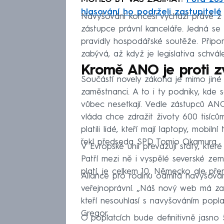
hlasování ho podrželi zastupitelé
Navyšování koncesí vychází právě z dí
zástupce právní kanceláře. Jedná se 
pravidly hospodářské soutěže. Přip
zabývá, až když je legislativa schvále
Kromě ANO je proti z
Součástí novely zákona je mimo jiné t
zaměstnanci. A to i ty podniky, kde 
vůbec nesetkají. Vedle zástupců ANO
vláda chce zdražit životy 600 tisíců
platili lidé, kteří mají laptopy, mobiln
řekl předseda SPD Tomio Okamura.
V Evropské unii převažují státy, které
Patří mezi ně i vyspělé severské zem
platí, je celkem 10, Německo ale přem
Aliance pro rodinu odmítá navyšování
veřejnoprávní. „Náš nový web má za 
kteří nesouhlasí s navyšováním popla
Gregor.
O poplatcích bude definitivně jasno