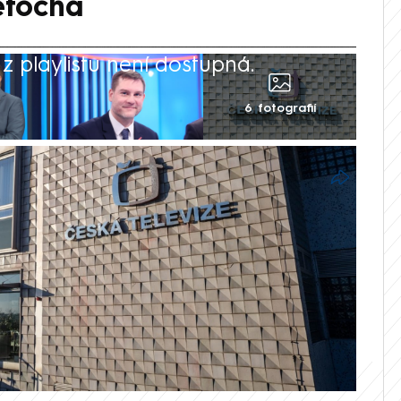
etocha
 playlistu není dostupná.
6 fotografií
ářských poplatků může být prý v rozporu
ní předseda mediálního výboru Poslanecké
). Podle místopředsedy STAN Jana
ministerstva kultury jistí, že podoba
 Hlasovat se o ní bude 5. března.