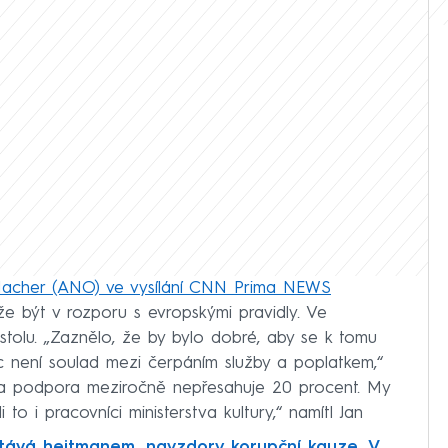
 Nacher (ANO) ve vysílání CNN Prima NEWS
e být v rozporu s evropskými pravidly. Ve
tolu. „Zaznělo, že by bylo dobré, aby se k tomu
c není soulad mezi čerpáním služby a poplatkem,“
tli ta podpora meziročně nepřesahuje 20 procent. My
to i pracovníci ministerstva kultury,“ namítl Jan
tává hejtmanem, navzdory korupční kauze. V