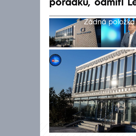
pořádku, odmítl L
Žádná položka z
Jakub Kokoška
26. úno 2025, 20:02
Plánované navýšení koncesion
s pravidly Evropské unie, mí
sněmovny Patrik Nacher (ANO
Letochy jsou si ale pracovníci 
novely je naprosto v pořádku.