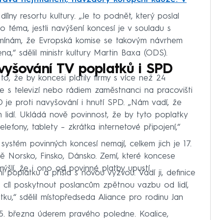
lny resortu kultury. „Je to podnět, který poslal
o téma, jestli navýšení koncesí je v souladu s
omínám, že Evropská komise se takovým návrhem
na,“ sdělil ministr kultury Martin Baxa (ODS).
vyšování TV poplatků i SPD
o, že by koncesi platily firmy s více než 24
se s televizí nebo rádiem zaměstnanci na pracovišti
 je proti navyšování i hnutí SPD. „Nám vadí, že
m lidí. Ukládá nově povinnost, že by tyto poplatky
í telefony, tablety – zkrátka internetové připojení,“
 systém povinných koncesí nemají, celkem jich je 17.
ě Norsko, Finsko, Dánsko. Zemí, které koncese
ýšlí, že i ono od povinné platby upustí.
 poplatku a přišla s novou výzvou. Vadí ji, definice
cíl poskytnout poslancům zpětnou vazbu od lidí,
tku,“ sdělil místopředseda Aliance pro rodinu Jan
 5. března úderem pravého poledne. Koalice,