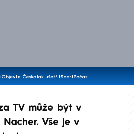
í
Objevte Česko
Jak ušetřit
Sport
Počasí
 za TV může být v
 Nacher. Vše je v