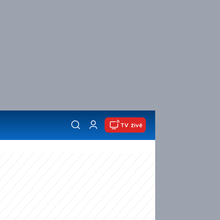
TV živě