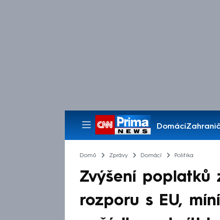
Domácí
Zahranič
Pořady
Domů
Zprávy
Domácí
Politika
Zvýšení poplatků
rozporu s EU, míní