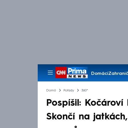
Domácí
Zahranič
Pořady
Domů
Pořady
360°
Pospíšil: Kočároví
Skončí na jatkách