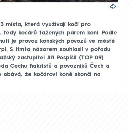
 místa, která využívají kočí pro
rů, tedy kočárů tažených párem koní. Podle
utí je provoz koňských povozů ve městě
rpí. S tímto názorem souhlasil v pořadu
ký zastupitel Jiří Pospíšil (TOP 09).
eda Cechu fiakristů a povozníků Čech a
e obává, že kočároví koně skončí na