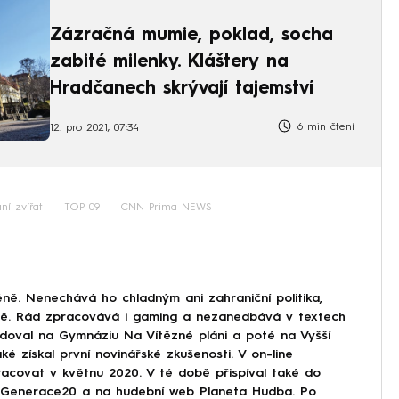
Zázračná mumie, poklad, socha
zabité milenky. Kláštery na
Hradčanech skrývají tajemství
6 min čtení
12. pro 2021, 07:34
ání zvířat
TOP 09
CNN Prima NEWS
ně. Nenechává ho chladným ani zahraniční politika,
ině. Rád zpracovává i gaming a nezanedbává v textech
doval na Gymnáziu Na Vítězné pláni a poté na Vyšší
ké získal první novinářské zkušenosti. V on-line
covat v květnu 2020. V té době přispíval také do
Generace20 a na hudební web Planeta Hudba. Po