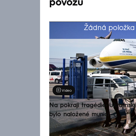
povozů
Žádná položka z
Výběr redakce
Video
Na pokraji tragédie: Ukrajinsk
bylo naložené municí