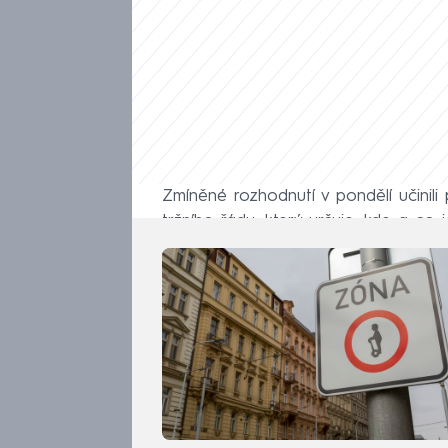
Zmíněné rozhodnutí v pondělí učinili 
tržního řádu, který určuje, kde a co