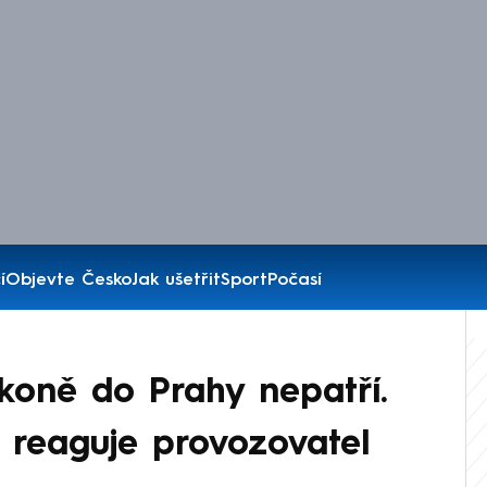
í
Objevte Česko
Jak ušetřit
Sport
Počasí
 koně do Prahy nepatří.
, reaguje provozovatel