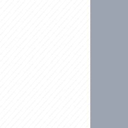
ideo
kat migranty do Česka? Sami by odešli, tvrdí exp
ické sebevraždě