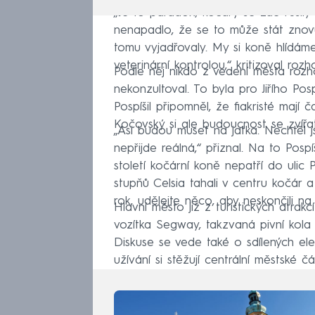
„Je to paradox, kočáry se zde rušily
nenapadlo, že se to může stát znovu
tomu vyjadřovaly. My si koně hlídáme
veterinární kontrolou,“ kritizoval roz
Podle něj nikdo z vedení města rozh
nekonzultoval. To byla pro Jiřího Pos
Pospíšil připomněl, že fiakristé mají 
Kočovský si ale budoucnost se zvířa
„Asi budou muset na jatka. Nechtěl j
nepřijde reálná,“ přiznal. Na to Posp
století kočární koně nepatří do ulic P
stupňů Celsia tahali v centru kočár 
rok, udělejte něco, aby neskončili na 
Hlavní město již z turistických atrak
vozítka Segway, takzvaná pivní kola
Diskuse se vede také o sdílených el
užívání si stěžují centrální městské čá