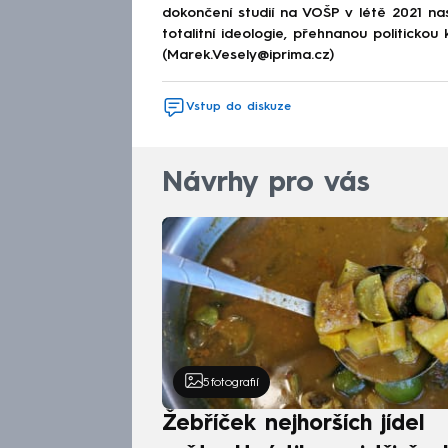
dokončení studií na VOŠP v létě 2021 n
totalitní ideologie, přehnanou politickou 
(Marek.Vesely@iprima.cz)
Vstup do diskuze
Návrhy pro vás
5
fotografií
Žebříček nejhorších jídel