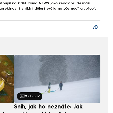
astoupil na CNN Prima NEWS jako redaktor. Nesnáší
korektnost i striktní dělení světa na „černou“ a „bílou“.
31
fotografií
Sníh, jak ho neznáte: Jak