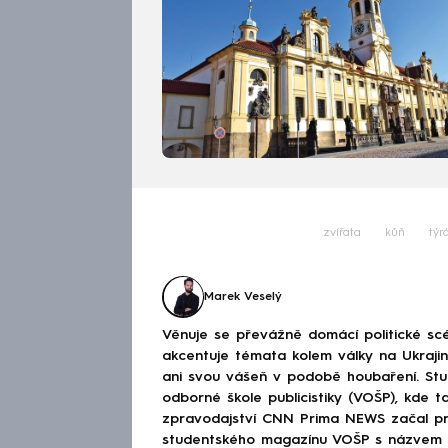
zvířata
kůň
týr
Marek Veselý
Věnuje se převážně domácí politické scé
akcentuje témata kolem války na Ukraj
ani svou vášeň v podobě houbaření. Stu
odborné škole publicistiky (VOŠP), kde ta
zpravodajství CNN Prima NEWS začal pra
studentského magazínu VOŠP s názvem 