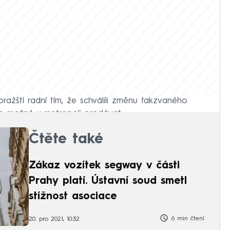
pražští radní tím, že schválili změnu takzvaného
 je možné v metropoli prodávat.
Čtěte také
Zákaz vozítek segway v části
Prahy platí. Ústavní soud smetl
stížnost asociace
6 min čtení
20. pro 2021, 10:32