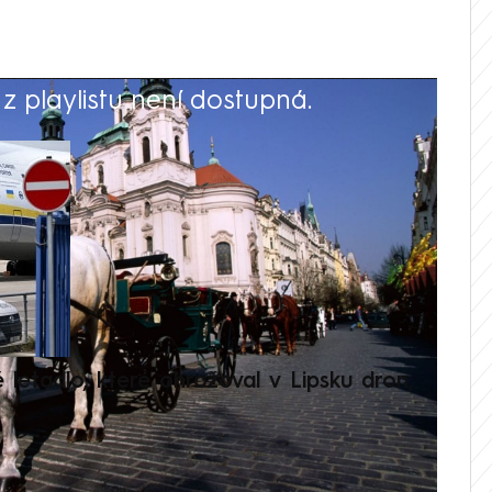
 playlistu není dostupná.
V
é letadlo, které ohrožoval v Lipsku dron,
Přilá
polit