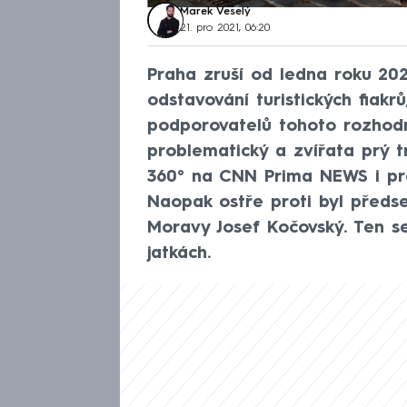
Marek Veselý
21. pro 2021, 06:20
Praha zruší od ledna roku 2023
odstavování turistických fiak
podporovatelů tohoto rozhodn
problematický a zvířata prý t
360° na CNN Prima NEWS i pražs
Naopak ostře proti byl předs
Moravy Josef Kočovský. Ten s
jatkách.