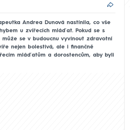
peutka Andrea Dunová nastínila, co vše
hybem u zvířecích mláďat. Pokud se s
, může se v budoucnu vyvinout zdravotní
ře nejen bolestivá, ale i finančně
ířecím mláďatům a dorostencům, aby byli