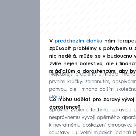
V
předchozím článku
nám terapeut
způsobit problémy s pohybem u z
nic nedělá, může se v budoucnu v
zvíře nejen bolestivá, ale i fina
mláďatům a dorostencům, aby byl
Nejčastější problémy u mláďat mohou
prvními krůčky, zalehnutím, dospívá
pohybu, ale i mnoha dalšími skutečno
článku
.
Co mohu udělat pro zdravý vývo
dorostence?
Správně zvolená technika upravuje ch
nesprávnému vývoji opěrného apará
k nevratnému poškození chrupavky, k
soustavy. I u velmi mladých jedinců