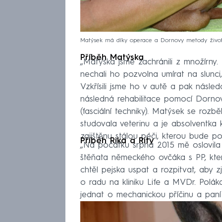
Matýsek má díky operace a Dornovy metody život 
Příběh Matýska
„Matýska jsme zachránili z množírny.
nechali ho pozvolna umírat na slunc
Vzkřísili jsme ho v autě a pak násl
následná rehabilitace pomocí Dorno
(fasciální techniky). Matýsek se roz
studovala veterinu a je absolventk
zajištěnu stálou péči, kterou bude po
Příběh Rika a Rity
„Na počátku srpna 2015 mě oslovila
štěňata německého ovčáka s PP, kter
chtěl pejska uspat a rozpitvat, aby zji
o radu na kliniku Life a MVDr. Polá
jednat o mechanickou příčinu a pan