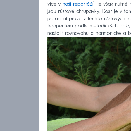
více v
naší reportáži
), je však nutné
jsou růstové chrupavky. Kost je v t
poranění právě v těchto růstových
terapeutem podle metodických pokyn
nastolit rovnováhu a harmonické a 