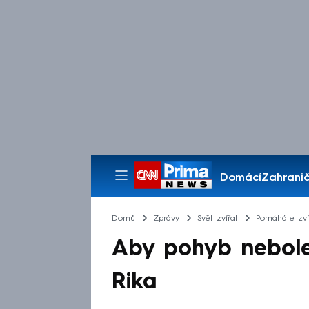
Domácí
Zahranič
Pořady
Domů
Zprávy
Svět zvířat
Pomáháte zv
Aby pohyb nebolel
Rika