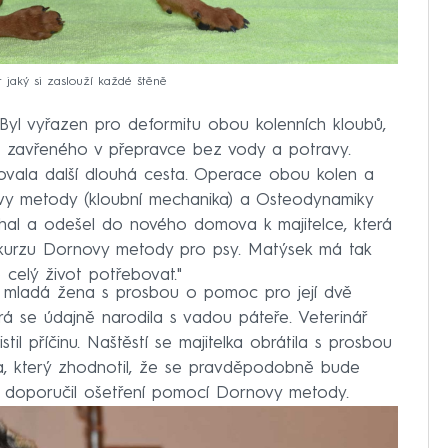
jaký si zaslouží každé štěně
 Byl vyřazen pro deformitu obou kolenních kloubů,
i, zavřeného v přepravce bez vody a potravy.
edovala další dlouhá cesta. Operace obou kolen a
vy metody (kloubní mechanika) a Osteodynamiky
běhal a odešel do nového domova k majitelce, která
a kurzu Dornovy metody pro psy. Matýsek má tak
 celý život potřebovat."
 mladá žena s prosbou o pomoc pro její dvě
á se údajně narodila s vadou páteře. Veterinář
stil příčinu. Naštěstí se majitelka obrátila s prosbou
ka, který zhodnotil, že se pravděpodobně bude
í doporučil ošetření pomocí Dornovy metody.