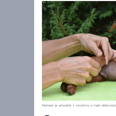
Matýsek je původně z množírny a trpěl deformací