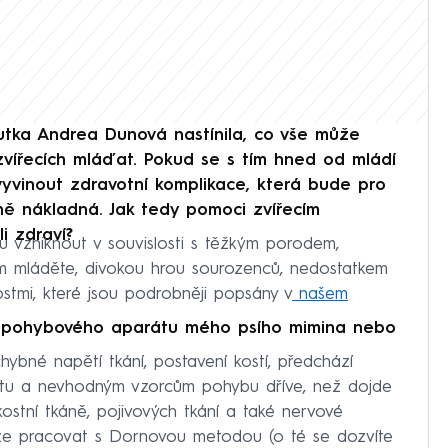
ka Andrea Dunová nastínila, co vše může
vířecích mláďat. Pokud se s tím hned od mládí
yvinout zdravotní komplikace, která bude pro
nčně nákladná. Jak tedy pomoci zvířecím
i zdraví?
 vzniknout v souvislosti s těžkým porodem,
ním mláděte, divokou hrou sourozenců, nedostatkem
stmi, které jsou podrobněji popsány v
našem
j pohybového aparátu mého psího mimina nebo
ybné napětí tkání, postavení kostí, předchází
tu a nevhodným vzorcům pohybu dříve, než dojde
ostní tkáně, pojivových tkání a také nervové
 lze pracovat s Dornovou metodou (o té se dozvíte