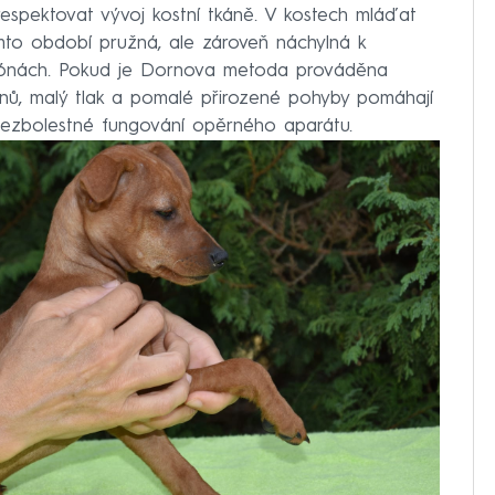
 respektovat vývoj kostní tkáně. V kostech mláďat
omto období pružná, ale zároveň náchylná k
 zónách. Pokud je Dornova metoda prováděna
ů, malý tlak a pomalé přirozené pohyby pomáhají
bezbolestné fungování opěrného aparátu.