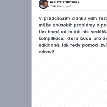
Neziskové organizace
4. dub 2020, 03:37
V předchozím článku vám tera
může způsobit problémy s po
tím hned od mládí nic nedělá
komplikace, která bude pro zví
nákladná. Jak tedy pomoci zv
zdraví?