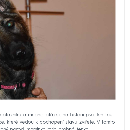
 dotazníku a mnoho otázek na historii psa. Jen tak
e, které vedou k pochopení stavu zvířete. V tomto
ovaný porod, maminka byla drobná fenka