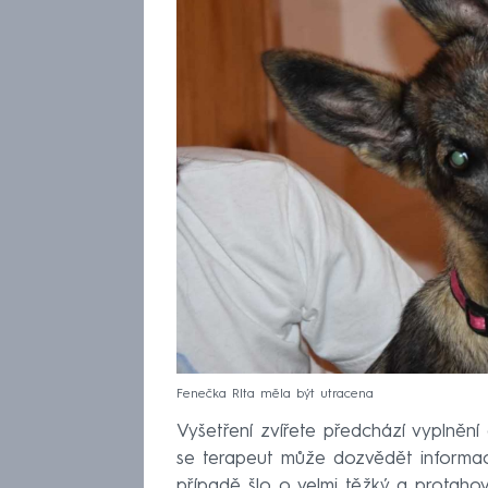
Fenečka RIta měla být utracena
Vyšetření zvířete předchází vyplnění
se terapeut může dozvědět informac
případě šlo o velmi těžký a protah