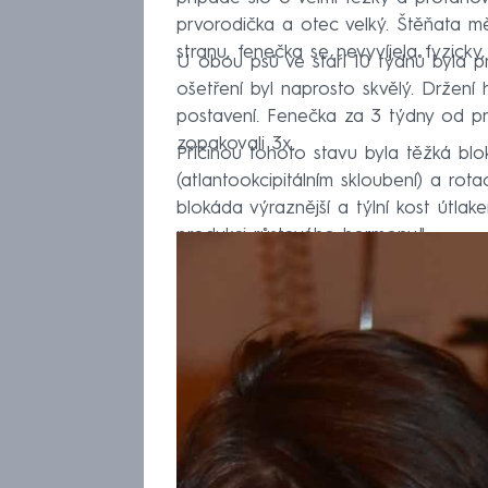
prvorodička a otec velký. Štěňata 
stranu, fenečka se nevyvíjela fyzicky
U obou psů ve stáří 10 týdnů byla
ošetření byl naprosto skvělý. Držen
postavení. Fenečka za 3 týdny od pr
zopakovali 3x.
Příčinou tohoto stavu byla těžká blo
(atlantookcipitálním skloubení) a rot
blokáda výraznější a týlní kost útla
produkci růstového hormonu."