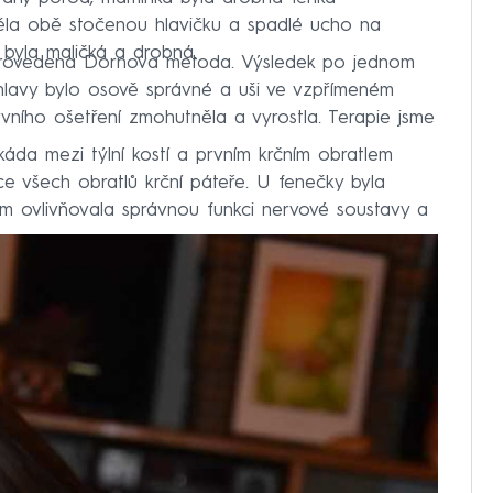
měla obě stočenou hlavičku a spadlé ucho na
, byla maličká a drobná.
 provedena Dornova metoda. Výsledek po jednom
í hlavy bylo osově správné a uši ve vzpřímeném
vního ošetření zmohutněla a vyrostla. Terapie jsme
káda mezi týlní kostí a prvním krčním obratlem
ace všech obratlů krční páteře. U fenečky byla
kem ovlivňovala správnou funkci nervové soustavy a