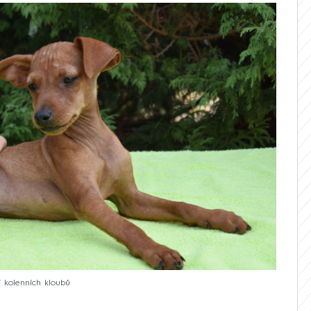
 kolenních kloubů