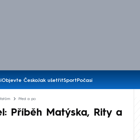
í
Objevte Česko
Jak ušetřit
Sport
Počasí
ířatům
Před a po
: Příběh Matýska, Rity a