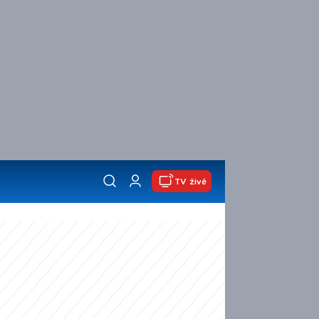
TV živě