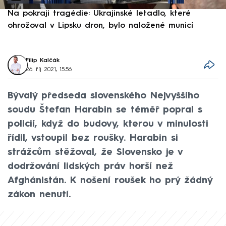
Na pokraji tragédie: Ukrajinské letadlo, které
P
ohrožoval v Lipsku dron, bylo naložené municí
e
Filip Kalčák
26. říj 2021, 15:56
Bývalý předseda slovenského Nejvyššího
soudu Štefan Harabin se téměř popral s
policií, když do budovy, kterou v minulosti
řídil, vstoupil bez roušky. Harabin si
strážcům stěžoval, že Slovensko je v
dodržování lidských práv horší než
Afghánistán. K nošení roušek ho prý žádný
zákon nenutí.