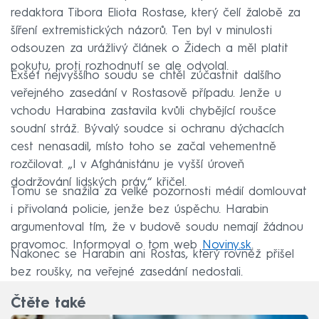
redaktora Tibora Eliota Rostase, který čelí žalobě za
šíření extremistických názorů. Ten byl v minulosti
odsouzen za urážlivý článek o Židech a měl platit
pokutu, proti rozhodnutí se ale odvolal.
Exšéf nejvyššího soudu se chtěl zúčastnit dalšího
veřejného zasedání v Rostasově případu. Jenže u
vchodu Harabina zastavila kvůli chybějící roušce
soudní stráž. Bývalý soudce si ochranu dýchacích
cest nenasadil, místo toho se začal vehementně
rozčilovat. „I v Afghánistánu je vyšší úroveň
dodržování lidských práv,“ křičel.
Tomu se snažila za velké pozornosti médií domlouvat
i přivolaná policie, jenže bez úspěchu. Harabin
argumentoval tím, že v budově soudu nemají žádnou
pravomoc. Informoval o tom web
Noviny.sk
.
Nakonec se Harabin ani Rostas, který rovněž přišel
bez roušky, na veřejné zasedání nedostali.
Čtěte také