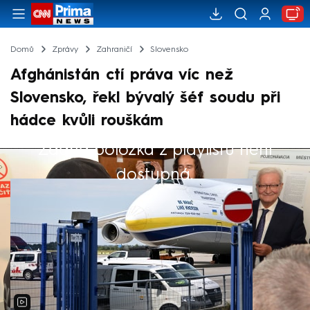
Domů
Zprávy
Zahraničí
Slovensko
Afghánistán ctí práva víc než
Slovensko, řekl bývalý šéf soudu při
hádce kvůli rouškám
Žádná položka z playlistu není
Výběr redakce
dostupná.