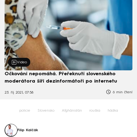
Video
Očkování nepomáhá. Přeřeknutí slovenského
moderátora šíří dezinformátoři po internetu
6 min čtení
23. říj 2021, 07:58
policie
Slovensko
Afghánistán
rouška
hádka
Filip Kalčák