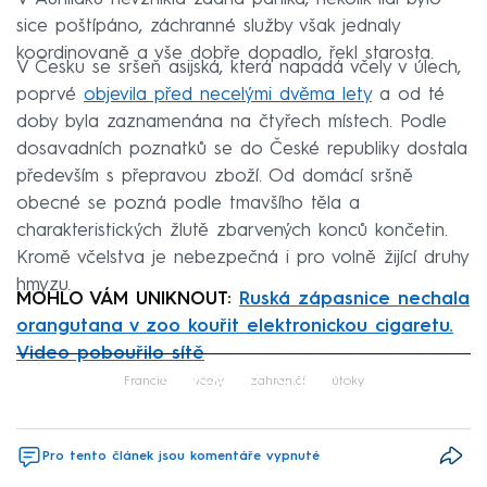
sice poštípáno, záchranné služby však jednaly
koordinovaně a vše dobře dopadlo, řekl starosta.
V Česku se sršeň asijská, která napadá včely v úlech,
poprvé
objevila před necelými dvěma lety
a od té
doby byla zaznamenána na čtyřech místech. Podle
dosavadních poznatků se do České republiky dostala
především s přepravou zboží. Od domácí sršně
obecné se pozná podle tmavšího těla a
charakteristických žlutě zbarvených konců končetin.
Kromě včelstva je nebezpečná i pro volně žijící druhy
hmyzu.
MOHLO VÁM UNIKNOUT:
Ruská zápasnice nechala
orangutana v zoo kouřit elektronickou cigaretu.
Video pobouřilo sítě
Failed to fetch
Francie
včely
zahraničí
útoky
Pro tento článek jsou komentáře vypnuté