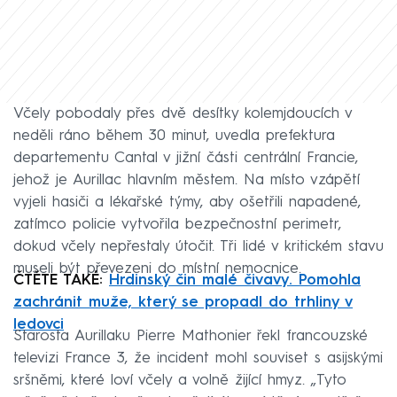
Včely pobodaly přes dvě desítky kolemjdoucích v
neděli ráno během 30 minut, uvedla prefektura
departementu Cantal v jižní části centrální Francie,
jehož je Aurillac hlavním městem. Na místo vzápětí
vyjeli hasiči a lékařské týmy, aby ošetřili napadené,
zatímco policie vytvořila bezpečnostní perimetr,
dokud včely nepřestaly útočit. Tři lidé v kritickém stavu
museli být převezeni do místní nemocnice.
ČTĚTE TAKÉ:
Hrdinský čin malé čivavy. Pomohla
zachránit muže, který se propadl do trhliny v
ledovci
Starosta Aurillaku Pierre Mathonier řekl francouzské
televizi France 3, že incident mohl souviset s asijskými
sršněmi, které loví včely a volně žijící hmyz. „Tyto