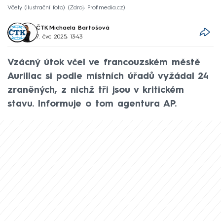
Včely (ilustrační foto)
Zdroj: Profimedia.cz
ČTK
,
Michaela Bartošová
7. čvc 2025, 13:43
Vzácný útok včel ve francouzském městě
Aurillac si podle místních úřadů vyžádal 24
zraněných, z nichž tři jsou v kritickém
stavu. Informuje o tom agentura AP.