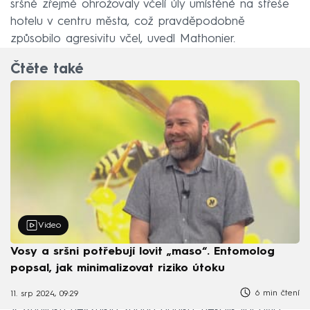
sršně zřejmě ohrožovaly včelí úly umístěné na střeše
hotelu v centru města, což pravděpodobně
způsobilo agresivitu včel, uvedl Mathonier.
Čtěte také
Video
Vosy a sršni potřebují lovit „maso“. Entomolog
popsal, jak minimalizovat riziko útoku
6 min čtení
11. srp 2024, 09:29
V Aurillaku nevznikla žádná panika, několik lidí bylo