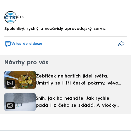
ČTK
Spolehlivý, rychlý a nezávislý zpravodajský servis.
Vstup do diskuze
Návrhy pro vás
Žebříček nejhorších jídel světa.
Umístily se i tři české pokrmy, vévodí
skandinávská kuchyně
Sníh, jak ho neznáte: Jak rychle
padá i z čeho se skládá. A vločky
nejsou bílé