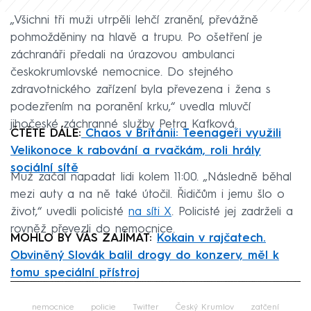
„Všichni tři muži utrpěli lehčí zranění, převážně
pohmožděniny na hlavě a trupu. Po ošetření je
záchranáři předali na úrazovou ambulanci
českokrumlovské nemocnice. Do stejného
zdravotnického zařízení byla převezena i žena s
podezřením na poranění krku,“ uvedla mluvčí
jihočeské záchranné služby Petra Kafková.
ČTĚTE DÁLE:
Chaos v Británii: Teenageři využili
Velikonoce k rabování a rvačkám, roli hrály
sociální sítě
Muž začal napadat lidi kolem 11:00. „Následně běhal
mezi auty a na ně také útočil. Řidičům i jemu šlo o
život,“ uvedli policisté
na síti X
. Policisté jej zadrželi a
rovněž převezli do nemocnice.
MOHLO BY VÁS ZAJÍMAT:
Kokain v rajčatech.
Obviněný Slovák balil drogy do konzerv, měl k
tomu speciální přístroj
Failed to fetch
nemocnice
policie
Twitter
Český Krumlov
zatčení