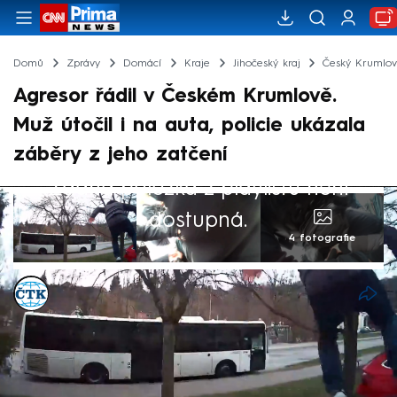
Domů
Zprávy
Domácí
Kraje
Jihočeský kraj
Český Krumlo
Agresor řádil v Českém Krumlově.
Muž útočil i na auta, policie ukázala
záběry z jeho zatčení
Žádná položka z playlistu není
dostupná.
4 fotografie
ČTK
Akt. 1. dub 2026, 17:06
• 1. dub 2026, 15:59
Muž pod vlivem drog ve středu v Českém
Krumlově napadl několik lidí. Zaútočil