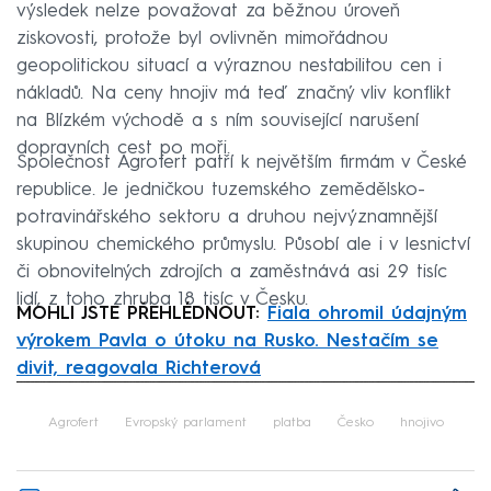
výsledek nelze považovat za běžnou úroveň
ziskovosti, protože byl ovlivněn mimořádnou
geopolitickou situací a výraznou nestabilitou cen i
nákladů. Na ceny hnojiv má teď značný vliv konflikt
na Blízkém východě a s ním související narušení
dopravních cest po moři.
Společnost Agrofert patří k největším firmám v České
republice. Je jedničkou tuzemského zemědělsko-
potravinářského sektoru a druhou nejvýznamnější
skupinou chemického průmyslu. Působí ale i v lesnictví
či obnovitelných zdrojích a zaměstnává asi 29 tisíc
lidí, z toho zhruba 18 tisíc v Česku.
MOHLI JSTE PŘEHLÉDNOUT:
Fiala ohromil údajným
výrokem Pavla o útoku na Rusko. Nestačím se
divit, reagovala Richterová
Failed to fetch
Agrofert
Evropský parlament
platba
Česko
hnojivo