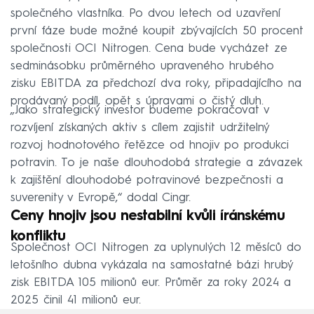
společného vlastníka. Po dvou letech od uzavření
první fáze bude možné koupit zbývajících 50 procent
společnosti OCI Nitrogen. Cena bude vycházet ze
sedminásobku průměrného upraveného hrubého
zisku EBITDA za předchozí dva roky, připadajícího na
prodávaný podíl, opět s úpravami o čistý dluh.
„Jako strategický investor budeme pokračovat v
rozvíjení získaných aktiv s cílem zajistit udržitelný
rozvoj hodnotového řetězce od hnojiv po produkci
potravin. To je naše dlouhodobá strategie a závazek
k zajištění dlouhodobé potravinové bezpečnosti a
suverenity v Evropě,“ dodal Cingr.
Ceny hnojiv jsou nestabilní kvůli íránskému
konfliktu
Společnost OCI Nitrogen za uplynulých 12 měsíců do
letošního dubna vykázala na samostatné bázi hrubý
zisk EBITDA 105 milionů eur. Průměr za roky 2024 a
2025 činil 41 milionů eur.