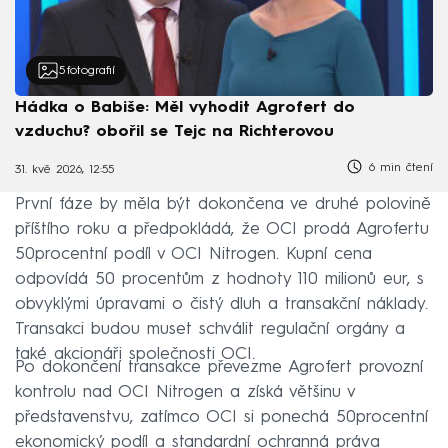
5
fotografií
Hádka o Babiše: Měl vyhodit Agrofert do
vzduchu? obořil se Tejc na Richterovou
6 min čtení
31. kvě 2026, 12:55
První fáze by měla být dokončena ve druhé polovině
příštího roku a předpokládá, že OCI prodá Agrofertu
50procentní podíl v OCI Nitrogen. Kupní cena
odpovídá 50 procentům z hodnoty 110 milionů eur, s
obvyklými úpravami o čistý dluh a transakční náklady.
Transakci budou muset schválit regulační orgány a
také akcionáři společnosti OCI.
Po dokončení transakce převezme Agrofert provozní
kontrolu nad OCI Nitrogen a získá většinu v
představenstvu, zatímco OCI si ponechá 50procentní
ekonomický podíl a standardní ochranná práva