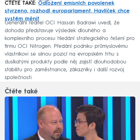
ČTĚTE TAKÉ:
Odložení emisních povolenek
stvrzeno, rozhodl europarlament. Havlíček chce
systém měnit
Generální ředitel OCI Hassan Badrawi uvedl, že
dohoda představuje výsledek dlouhého a
komplexního procesu hledání strategického řešení pro
firmu OCI Nitrogen. Předání podniku průmyslovému
vlastníkovi se silnou pozicí na evropském trhu s
dusíkatými produkty podle něj zajistí dlouhodobou
stabilitu pro zaměstnance, zákazníky i další rozvoj
společnosti.
Čtěte také