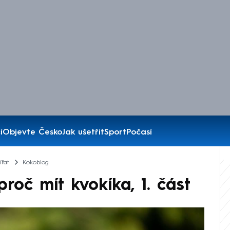
í
Objevte Česko
Jak ušetřit
Sport
Počasí
ířat
Kokoblog
roč mít kvokíka, 1. část