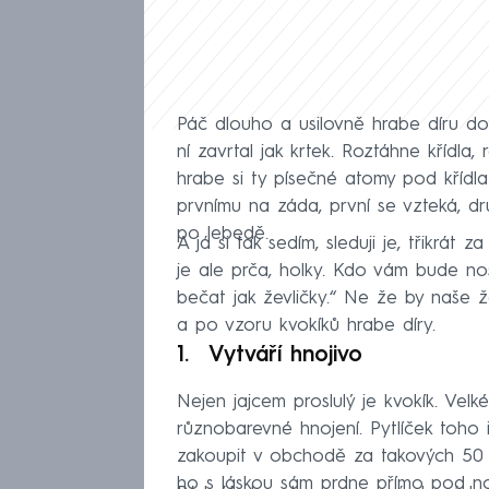
Páč dlouho a usilovně hrabe díru do
ní zavrtal jak krtek. Roztáhne křídla,
hrabe si ty písečné atomy pod křídla 
prvnímu na záda, první se vzteká, dru
po lebedě.
A já si tak sedím, sleduji je, třikrát
je ale prča, holky. Kdo vám bude nos
bečat jak ževličky.“ Ne že by naše ž
a po vzoru kvokíků hrabe díry.
Vytváří hnojivo
Nejen jajcem proslulý je kvokík. Velké 
různobarevné hnojení. Pytlíček toho
zakoupit v obchodě za takových 50 
ho s láskou sám prdne přímo pod no