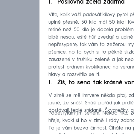
Posilovna zcela zdarma
Víte, kolik váží padesátikilový pyte
uplně přesně. 50 kilo má! 50 kilo! K
méně než 50 kilo je docela problém.
blbě nesou, eště hůř zvedají a uplně
nepřesypete, tak vám to zežerou myš
pšenice, no to bych si to pěkně slíz
zasazené v truhlíku zelené a jak neb
protest prdnem kvokíkanec na verandu
hlavy a rozsvítilo se ti.
Žiš, to seno tak krásně von
V zimě se mě imrvere někdo ptal, zd
jasně, že snáší. Snáší pořád jak prd
dostávají teplé snídaně. Škvarečky, 
Podestýlám jim senem. Někdo říká, že
hřeje, kvoki si ho v zimě i rády zobno
To je vám bezva činnost. Číháte na 