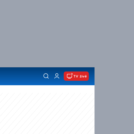
TV živě