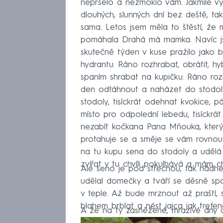
nepršelo a nezmoklo vám. Jakmile vyc
dlouhých, slunných dní bez deště, ta
sama. Letos jsem měla to štěstí, že 
pomáhala Drahá má mamka. Navíc jsem
skutečně týden v kuse pražilo jako 
hydrantu. Ráno rozhrabat, obrátit, h
spaním shrabat na kupičku. Ráno rozhr
den odtáhnout a naházet do stodoly,
stodoly, tisíckrát odehnat kvokice, pá
místo pro odpolední lebedu, tisíckrá
nezabít kočkana Pana Mňouka, který 
protahuje se a směje se vám rovnou 
na tu kupu sena do stodoly a udělá s
zvířat v tu chvíli pokulhává a mám ch
Ale seno je pod střechou, tak nádhe
udělal domečky a tváří se děsně sp
v teple. Až bude mrznout až praští, 
blahem brblat a nést jajca jak trefen
A že na ty zasněžené, mrazivé dny dn