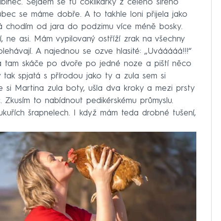
binec. Sejdem se tu čoklíkářky z celého širého
bec se máme dobře. A to takhle loni přijela jako
 Já chodím od jara do podzimu více méně bosky.
, ne asi. Mám vypilovaný ostříží zrak na všechny
ehávají. A najednou se ozve hlasité: ,,Uvááááá!!!“
a tam skáče po dvoře po jedné noze a piští něco
 tak spjatá s přírodou jako ty a zula sem si
e si Martina zula boty, ušla dva kroky a mezi prsty
ec. Zkusím to nabídnout pedikérskému průmyslu.
ukuřích šrapnelech. I když mám teda drobné tušení,