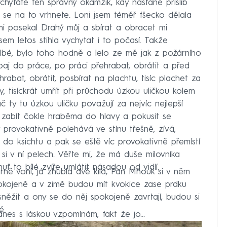
hytáte ten správný okamžik, kdy nastane příslib
k se na to vrhnete. Loni jsem téměř fšecko dělala
mi posekal Drahý můj a sbírat a obracet mi
 letos stihla vychytat i to počasí. Takže
blbé, bylo toho hodně a lelo ze mě jak z požárního
ybaj do práce, po práci přehrabat, obrátit a před
abat, obrátit, posbírat na plachtu, tisíc plachet za
 tisíckrát umřít při průchodu úzkou uličkou kolem
č ty tu úzkou uličku považují za nejvíc nejlepší
t zabít čokle hraběma do hlavy a pokusit se
provokativně polehává ve stínu třešně, zívá,
do ksichtu a pak se eště víc provokativně přemístí
i v ní pelech. Věřte mi, že má duše milovníka
uť to bílé zvíře umlátit násadou od vidlí.
rně voní, já zhubla dvě kila, Pan Mňouk si v něm
okojeně a v zimě budou mít kvokice zase prdku
sněžit a ony se do něj spokojeně zavrtají, budou si
é.
es s láskou vzpomínám, fakt že jo...