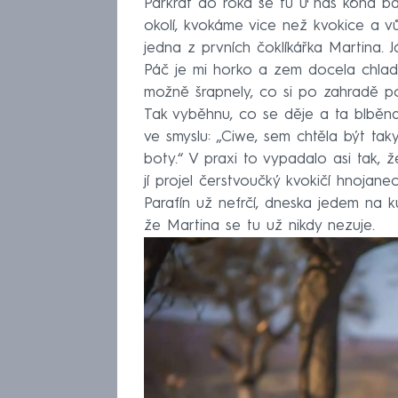
Párkrát do roka se tu u nás koná ba
okolí, kvokáme vice než kvokice a vů
jedna z prvních čoklíkářka Martina.
Páč je mi horko a zem docela chladí
možně šrapnely, co si po zahradě pol
Tak vyběhnu, co se děje a ta blběn
ve smyslu: „Ciwe, sem chtěla být taky
boty.“ V praxi to vypadalo asi tak, ž
jí projel čerstvoučký kvokičí hnojan
Parafín už nefrčí, dneska jedem na k
že Martina se tu už nikdy nezuje.