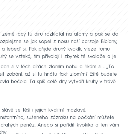
 země, aby tu díru rozklofal na atomy a pak se do
 rozplejzne se jak sopel z nosu naší barzoje Bibiany,
a lebedí si. Pak přijde druhý kvokík, vleze tomu
hý se vzteká, tím přivolají i zbytek té svoloče a je
 za den si v těch dírách zlomím nohu a říkám si : „To
it zobání, až si tu hnátu fakt zlomím? Eště budete
evla bečela. Ta spíš celé dny vytváří kruhy v trávě
slávě se těší i jejich kvalitní, mazlavé,
 instantního, sušeného zázraku na počkání můžete
drahých peněz. Anebo si pořídit kvokíka a ten vám
hy.