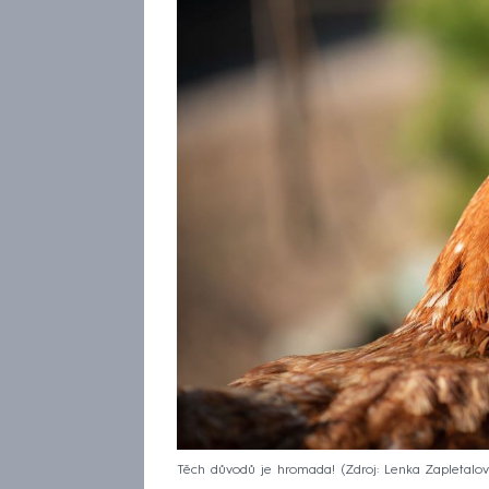
Těch důvodů je hromada!
Zdroj: Lenka Zapletalo