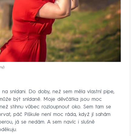
hy
co na snídani. Do doby, než sem měla vlastní pipe,
 může být snídaně. Moje děvčátka jsou moc
ív, než stihnu vůbec rozloupnout oko. Sem tam se
rvat, páč Piškule není moc ráda, když jí sahám
erou, já se nedám. A sem navíc i slušně
děkuju.