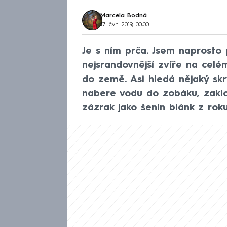
Marcela Bodná
17. čvn 2019, 00:00
Je s ním prča. Jsem naprosto 
nejsrandovnější zvíře na celé
do země. Asi hledá nějaký sk
nabere vodu do zobáku, zaklo
zázrak jako šenín blánk z rok