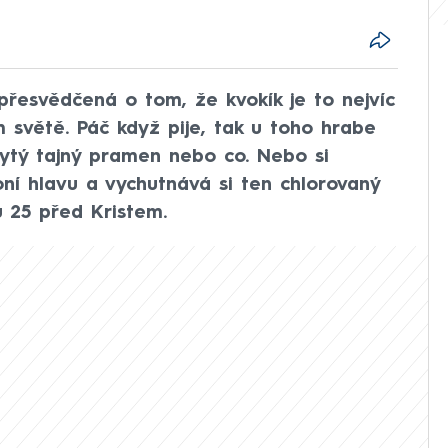
přesvědčená o tom, že kvokík je to nejvíc
m světě. Páč když pije, tak u toho hrabe
rytý tajný pramen nebo co. Nebo si
ní hlavu a vychutnává si ten chlorovaný
u 25 před Kristem.