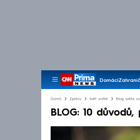
Domácí
Zahranič
Pořady
Domů
Zprávy
Svět zvířat
Blog světa zv
BLOG: 10 důvodů, p