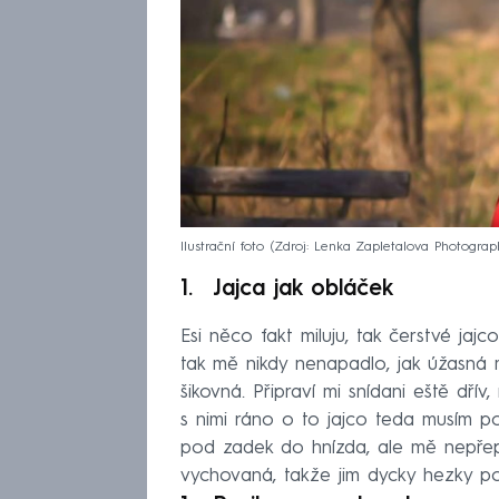
Ilustrační foto
Zdroj: Lenka Zapletalova Photograp
Jajca jak obláček
Esi něco fakt miluju, tak čerstvé jaj
tak mě nikdy nenapadlo, jak úžasná
šikovná. Připraví mi snídani eště dř
s nimi ráno o to jajco teda musím po
pod zadek do hnízda, ale mě nepřep
vychovaná, takže jim dycky hezky po