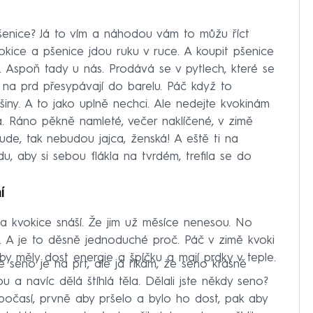
l pšenice? Já to vím a náhodou vám to můžu říct
vokice a pšenice jdou ruku v ruce. A koupit pšenice
 Aspoň tady u nás. Prodává se v pytlech, které se
 na prd přesypávají do barelu. Páč když to
iny. A to jako uplně nechci. Ale nedejte kvokinám
la. Ráno pěkně namleté, večer naklíčené, v zimě
ude, tak nebudou jajca, ženská! A eště ti na
, aby si sebou flákla na tvrdém, trefila se do
í
a kvokice snáší. Že jim už měsíce nenesou. No
lé. A je to děsně jednoduché proč. Páč v zimě kvoki
aby měly dost energie a špíčku a mají prdky v teple.
 seno je na prt, ale já říkám, že seno krásně
u a navíc dělá štíhlá těla. Dělali jste někdy seno?
počasí, prvně aby pršelo a bylo ho dost, pak aby