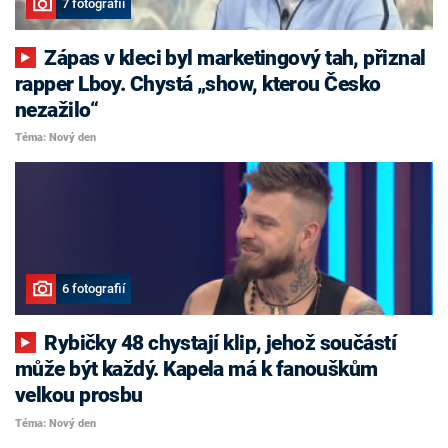
7 fotografií
Zápas v kleci byl marketingový tah, přiznal
rapper Lboy. Chystá „show, kterou Česko
nezažilo“
Téma: Nový den
6 fotografií
Rybičky 48 chystají klip, jehož součástí
může být každý. Kapela má k fanouškům
velkou prosbu
Téma: Nový den