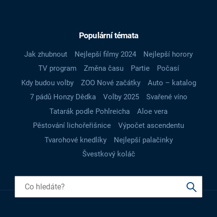
Populární témata
Jak zhubnout
Nejlepší filmy 2024
Nejlepší horory
TV program
Změna času
Partie
Počasí
Kdy budou volby
ZOO Nové začátky
Auto – katalog
7 pádů Honzy Dědka
Volby 2025
Svařené víno
Tatarák podle Pohlreicha
Aloe vera
Pěstování lichořeřišnice
Výpočet ascendentu
Tvarohové knedlíky
Nejlepší palačinky
Švestkový koláč