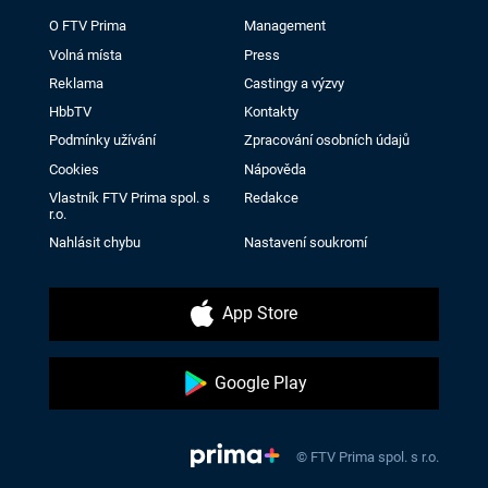
O FTV Prima
Management
Volná místa
Press
Reklama
Castingy a výzvy
HbbTV
Kontakty
Podmínky užívání
Zpracování osobních údajů
Cookies
Nápověda
Vlastník FTV Prima spol. s
Redakce
r.o.
Nahlásit chybu
Nastavení soukromí
App Store
Google Play
© FTV Prima spol. s r.o.