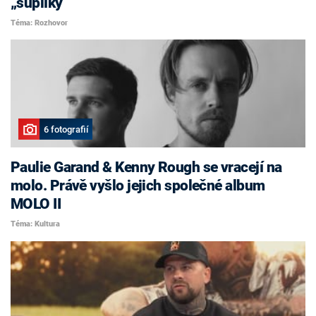
„šuplíky“
Téma: Rozhovor
6 fotografií
Paulie Garand & Kenny Rough se vracejí na
molo. Právě vyšlo jejich společné album
MOLO II
Téma: Kultura