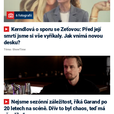
6 fotografií
Kerndlová o sporu se Zeťovou: Před její
smrtí jsme si vše vyříkaly. Jak vnímá novou
desku?
Téma: ShowTime
Nejsme sezónní záležitost, říká Garand po
20 letech na scéně. Dřív to byl chaos, teď má