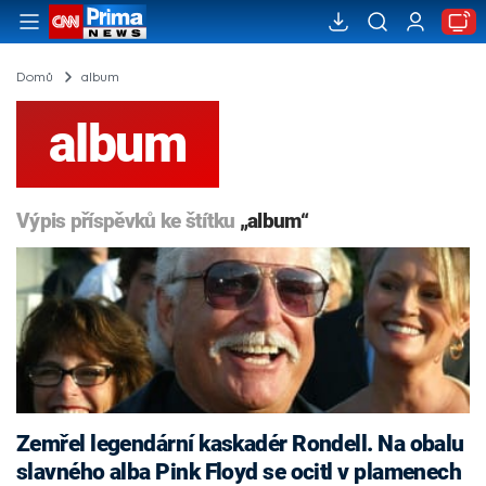
Domů
album
album
Výpis příspěvků ke štítku
„album“
Zemřel legendární kaskadér Rondell. Na obalu
slavného alba Pink Floyd se ocitl v plamenech