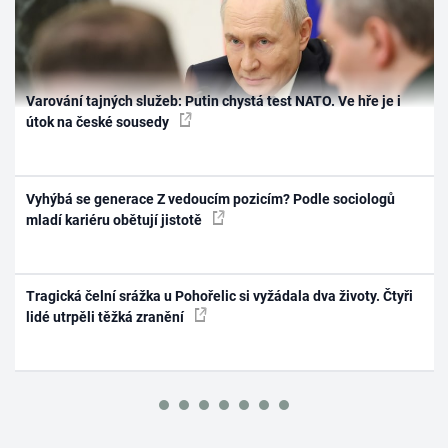
Varování tajných služeb: Putin chystá test NATO. Ve hře je i
útok na české sousedy
Vyhýbá se generace Z vedoucím pozicím? Podle sociologů
mladí kariéru obětují jistotě
Tragická čelní srážka u Pohořelic si vyžádala dva životy. Čtyři
lidé utrpěli těžká zranění