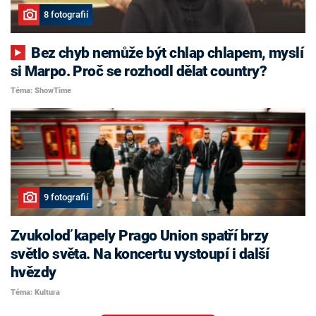
8 fotografií
Bez chyb nemůže být chlap chlapem, myslí
si Marpo. Proč se rozhodl dělat country?
Téma: ShowTime
9 fotografií
Zvukoloď kapely Prago Union spatří brzy
světlo světa. Na koncertu vystoupí i další
hvězdy
Téma: Kultura