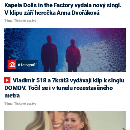
Kapela Dolls in the Factory vydala nový singl.
V klipu září herečka Anna Dvořáková
Téma: Tiskové zprávy
8 fotografií
Vladimir 518 a 7krát3 vydávají klip k singlu
DOMOV. Točil se i v tunelu rozestavěného
metra
Téma: Tiskové zprávy