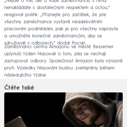
„Nejde o mě, ale o vaše zaměstnance, s nimiž
nenakládáte s dostatečným respektem a úctou,“
reagoval politik. „Přiznejte pro začátek, že jste
všechny zaměstnance vystavili neadekvátním
pracovním podmínkám, pak je pro všechny napravte
a umožněte konečně zaměstnancům, aby se
sdružovali v odborech,“ dodal Pocan.
Zaměstnanci centra Amazonu ve městě Bessemer
uplynulý týden hlasovali o tom, zda se nechají
zastupovat odbory. Společnost Amazon byla výrazně
proti. Výsledky hlasování budou zveřejněny během
následujícího týdne.
Čtěte také