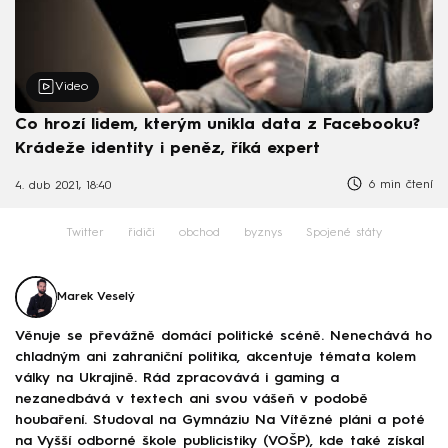
Video
Co hrozí lidem, kterým unikla data z Facebooku?
Krádeže identity i peněz, říká expert
6 min čtení
4. dub 2021, 18:40
Twitter
řidiči
obchod
byznys
Spojené státy
Marek Veselý
Věnuje se převážně domácí politické scéně. Nenechává ho
chladným ani zahraniční politika, akcentuje témata kolem
války na Ukrajině. Rád zpracovává i gaming a
nezanedbává v textech ani svou vášeň v podobě
houbaření. Studoval na Gymnáziu Na Vítězné pláni a poté
na Vyšší odborné škole publicistiky (VOŠP), kde také získal