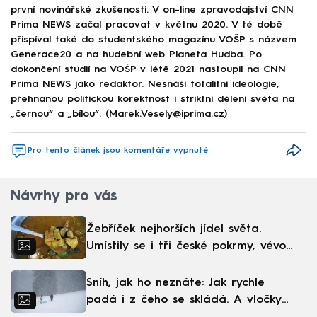
první novinářské zkušenosti. V on-line zpravodajství CNN
Prima NEWS začal pracovat v květnu 2020. V té době
přispíval také do studentského magazínu VOŠP s názvem
Generace20 a na hudební web Planeta Hudba. Po
dokončení studií na VOŠP v létě 2021 nastoupil na CNN
Prima NEWS jako redaktor. Nesnáší totalitní ideologie,
přehnanou politickou korektnost i striktní dělení světa na
„černou“ a „bílou“. (Marek.Vesely@iprima.cz)
Pro tento článek jsou komentáře vypnuté
Návrhy pro vás
Žebříček nejhorších jídel světa.
Umístily se i tři české pokrmy, vévodí
skandinávská kuchyně
Sníh, jak ho neznáte: Jak rychle
padá i z čeho se skládá. A vločky
nejsou bílé