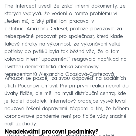
The Intercept uvedl, že získal interní dokumenty, ze
kterých vyplývá, že vedení o tomto problému ví.
„Jeden můj blízký přítel loni pracoval v
distribuci Amazonu. Odešel, protože považoval za
nebezpečné pracovat pro společnost, která klade
takové nároky na výkonnost, že vykonávání velké
potřeby do pytlíků byla tak běžná věc, že o tom
kolovala interní upozornění,“ reagovala například na
Twitteru demokratická členka Sněmovny
reprezentantů Alexandria Ocasiová-Cortezová.
Amazon se později za svou odpověď na sociálních
sítích Pocanovi omluvil. Prý při první reakci nebral do
úvahy řidiče, ale měl na mysli distribuční centra, kde
je toalet dostatek. Internetový prodejce vysvětloval
nouzové řešení dopravními zácpami a tím, že během
koronavirové pandemie není pro řidiče vždy snadné
najít záchody.
Neadekvátní pracovní podmínky?