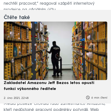
nechtěl pracovat,“ reagoval vzápětí internetový
prodejce na oficiálním účtu.
Čtěte také
Zakladatel Amazonu Jeff Bezos letos opustí
funkci výkonného ředitele
6 min čtení
2. úno 2021, 22:48
Média posléze citovala řadu zaměstnanců Amazonu,
kteří nedůstojné pracovní podmínky potvrdili. Web