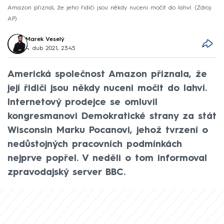
Amazon přiznal, že jeho řidiči jsou někdy nuceni močit do lahví.
Zdroj:
AP
Marek Veselý
4. dub 2021, 23:45
Americká společnost Amazon přiznala, že
její řidiči jsou někdy nuceni močit do lahví.
Internetový prodejce se omluvil
kongresmanovi Demokratické strany za stát
Wisconsin Marku Pocanovi, jehož tvrzení o
nedůstojných pracovních podmínkách
nejprve popřel. V neděli o tom informoval
zpravodajský server BBC.