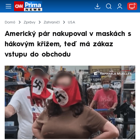
Domů
Zprávy
Zahraničí
USA
Americký pár nakupoval v maskách s
hákovým křížem, teď má zákaz
vstupu do obchodu