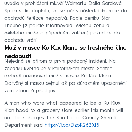
uvedla v prohlášení mluvčí Walmartu Delia Garciová.
Spolu s tím doplnila, že se pár v následujícím roce do
obchodů řetězce nepodívá. Podle deníku Star
Tribune již policie informovala 59letou ženu a
64letého muže o případném zatčení, pokud se do
obchodu vrátí.
Muž v masce Ku Kux Klanu se trestného činu
nedopustil
Nejedná se přitom o první podobný incident. Na
začátku května se v kalifornském městě Santee
rozhodl nakupovat muž v masce Ku Kux Klanu.
Dotyčný si masku sejmul až po důrazném upozornění
zaměstnanců prodejny.
A man who wore what appeared to be a Ku Klux
Klan hood to a grocery store earlier this month will
not face charges, the San Diego County Sheriff's
Department said
https://t.co/DzpR262Xf5