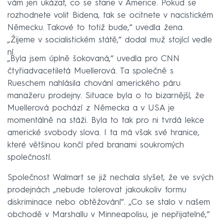
vám jen ukázat, co se stane v Americe. Pokud se
rozhodnete volit Bidena, tak se ocitnete v nacistickém
Německu. Takové to totiž bude,“ uvedla žena.
„Žijeme v socialistickém státě,“ dodal muž stojící vedle
ní.
„Byla jsem úplně šokovaná,“ uvedla pro CNN
čtyřiadvacetiletá Muellerová. Ta společně s
Rueschem nahlásila chování amerického páru
manažeru prodejny. Situace byla o to bizarnější, že
Muellerová pochází z Německa a v USA je
momentálně na stáži. Byla to tak pro ni tvrdá lekce
americké svobody slova. I ta má však své hranice,
které většinou končí před branami soukromých
společností.
Společnost Walmart se již nechala slyšet, že ve svých
prodejnách „nebude tolerovat jakoukoliv formu
diskriminace nebo obtěžování“. „Co se stalo v našem
obchodě v Marshallu v Minneapolisu, je nepřijatelné,“