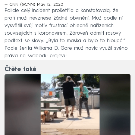
— CNN (@CNN)
May 12, 2020
Policie celý incident prošetřila a konstatovala, že
proti muži nevznese žádné obvinění. Muž podle ní
vysvětlil svůj motiv frustrací ohledně nařízeních
souvisejících s koronavirem. Zároveň odmítl rasový
podtext se slovy: „Byla to maska a bylo to hloupé.“
Podle šerifa Williama D. Gore muž navíc využil svého
práva na svobodu projevu.
Čtěte také