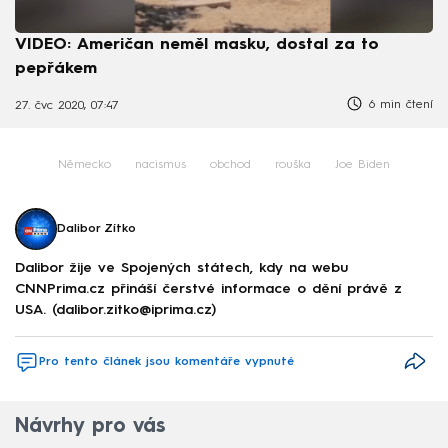
VIDEO: Američan neměl masku, dostal za to
pepřákem
6 min čtení
27. čvc 2020, 07:47
Německo
nacismus
obchod
rouška
Joe Biden
Dalibor Zítko
Dalibor žije ve Spojených státech, kdy na webu
CNNPrima.cz přináší čerstvé informace o dění právě z
USA. (dalibor.zitko@iprima.cz)
Pro tento článek jsou komentáře vypnuté
Návrhy pro vás