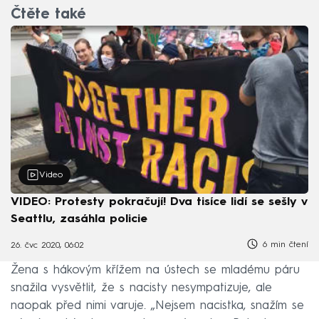
Čtěte také
Video
VIDEO: Protesty pokračují! Dva tisíce lidí se sešly v
Seattlu, zasáhla policie
6 min čtení
26. čvc 2020, 06:02
Žena s hákovým křížem na ústech se mladému páru
snažila vysvětlit, že s nacisty nesympatizuje, ale
naopak před nimi varuje. „Nejsem nacistka, snažím se