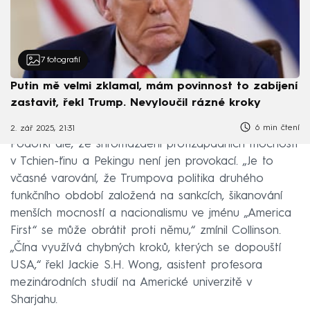
7
fotografií
Putin mě velmi zklamal, mám povinnost to zabíjení
zastavit, řekl Trump. Nevyloučil rázné kroky
6 min čtení
2. zář 2025, 21:31
Podotkl ale, že shromáždění protizápadních mocností
v Tchien-ťinu a Pekingu není jen provokací. „Je to
včasné varování, že Trumpova politika druhého
funkčního období založená na sankcích, šikanování
menších mocností a nacionalismu ve jménu „America
First“ se může obrátit proti němu,“ zmínil Collinson.
„Čína využívá chybných kroků, kterých se dopouští
USA,“ řekl Jackie S.H. Wong, asistent profesora
mezinárodních studií na Americké univerzitě v
Sharjahu.