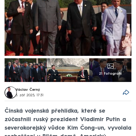
21 fotografií
Václav Černý
3. zář 2025, 17:31
Čínská vojenská přehlídka, které se
zúčastnili ruský prezident Vladimir Putin a
severokorejský vůdce Kim Čong-un, vyvolala