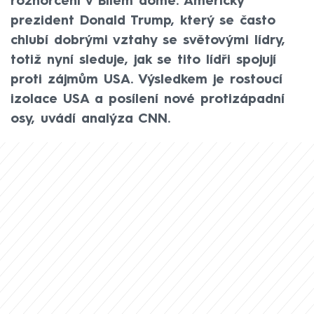
rozhořčení v Bílém domě. Americký
prezident Donald Trump, který se často
chlubí dobrými vztahy se světovými lídry,
totiž nyní sleduje, jak se tito lídři spojují
proti zájmům USA. Výsledkem je rostoucí
izolace USA a posílení nové protizápadní
osy, uvádí analýza CNN.