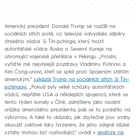
Americký prezident Donald Trump se rozčílil na
sociálních sítích poté, co televize odvysílala záběry
čínského vůdce Si Ťin-pchinga, který hostil
autoritářské vůdce Ruska a Severní Koreje na
ohromující vojenské přehlídce v Pekingu. „Prosím,
vyřiďte mé nejvřelejší pozdravy Vladimiru Putinovi a
Kim Čong-unovi, kteří se spikli proti Spojeným státům
americkým,“
vzkázal Trump na sociálních sítích Si Ťin-
pchingovi.
„Pokud byly velké schůzky autoritářských
vůdců, nepřátel USA a někdejších spojenců, které se
tento týden konaly v Číně, zamýšleny jako osobní
urážka amerického prezidenta, pak se to podařilo na
výbornou. A také to ukázalo, jak zbytečné jsou snahy
okouzlit světové lídry tvrzeními, že jeho údajně blízké
vztahy mohou být rozhodující,“ uvádí v
analýze na