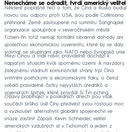
Nenecháme se odradit, tvrdí americký velitel
Některé poplašné řeči o tom, že Čína a Rusko budují
novou osu odporu proti USA, jsou podle Collinsona
přehnané. Země zastoupené na summitu Šanghajské
organizace spolupráce v severočínském městě
Tchien-ťin totiž nemají formální obranné dohody ani
společnou ekonomickou suverenitu, které by se daly
srovnat se skupinami jako NATO nebo Evropská unie.
Mezi Čínou a Indií navíc pravidelně dochází k
napjatým situacím kvůli spornému území. A navzdory
železnému vládnutí komunistické strany trpí Čína
vnitřními politickými a ekonomickými tlaky, o čemž
svědčí pravidelné čistky nejvyšších úředníků a
vojenských špiček, které provádí Si Ťin-pching.
Oslavy probíhající v posledních dnech jsou však
součástí širšího úsilí Číny předvést svou rostoucí moc
a vyzkoušet alternativní globální spojenectví ve
snaze zastínit Západ. Kevin Schneider, velitel
amerických vzdušných sil v Tichomoří a jeden z