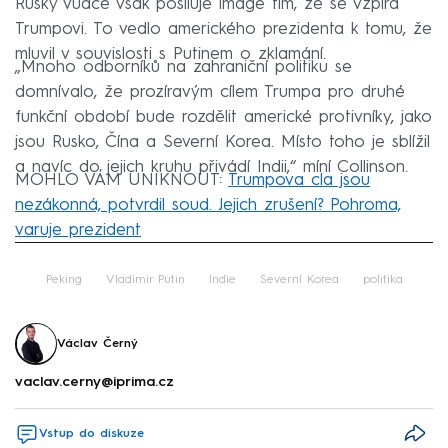
Ruský vůdce však posiluje image tím, že se vzpírá
Trumpovi. To vedlo amerického prezidenta k tomu, že
mluvil v souvislosti s Putinem o zklamání.
„Mnoho odborníků na zahraniční politiku se
domnívalo, že prozíravým cílem Trumpa pro druhé
funkční období bude rozdělit americké protivníky, jako
jsou Rusko, Čína a Severní Korea. Místo toho je sblížil
a navíc do jejich kruhu přivádí Indii,“ míní Collinson.
MOHLO VÁM UNIKNOUT:
Trumpova cla jsou
nezákonná, potvrdil soud. Jejich zrušení? Pohroma,
varuje prezident
Failed to fetch
Peking
Vladimir Putin
Indie
Severní Korea
politika
Václav Černý
vaclav.cerny@iprima.cz
Vstup do diskuze