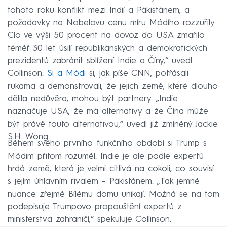
tohoto roku konflikt mezi Indií a Pákistánem, a
požadavky na Nobelovu cenu míru Módího rozzuřily.
Clo ve výši 50 procent na dovoz do USA zmařilo
téměř 30 let úsilí republikánských a demokratických
prezidentů zabránit sblížení Indie a Číny,“ uvedl
Collinson.
Si a Módi
si, jak píše CNN, potřásali
rukama a demonstrovali, že jejich země, které dlouho
dělila nedůvěra, mohou být partnery. „Indie
naznačuje USA, že má alternativy a že Čína může
být právě touto alternativou,“ uvedl již zmíněný Jackie
S.H. Wong.
Během svého prvního funkčního období si Trump s
Módim přitom rozuměl. Indie je ale podle expertů
hrdá země, která je velmi citlivá na cokoli, co souvisí
s jejím úhlavním rivalem – Pákistánem. „Tak jemné
nuance zřejmě Bílému domu unikají. Možná se na tom
podepisuje Trumpovo propouštění expertů z
ministerstva zahraničí,“ spekuluje Collinson.