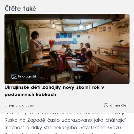
Čtěte také
14
fotografií
Ukrajinské děti zahájily nový školní rok v
podzemních kobkách
6 min čtení
2. zář 2025, 22:52
Navzdory svému obrovskému jadernému arzenálu je
Rusko na Západě často zobrazováno jako chátrající
mocnost a řídký stín někdejšího Sovětského svazu.