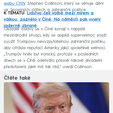
webu CNN
Stephen Collinson, který se věnuje dění
ve Spojených státech a zahraniční politice.
K TÉMATU:
Lidstvo čelí volbě mezi mírem a
válkou, zaznělo v Číně. Na náměstí pak vyjely
jaderné zbraně
Okázalé oslavy se v Číně konají v napjaté
mezinárodní situaci, kdy se asijská supervelmoc snaží
využít Trumpovu nevyzpytatelnou zahraniční politiku,
aby otřásla reputací Ameriky jako spolehlivé velmoci.
„Trumpův hněv byl ironický, protože v posledních
dnech se v Číně odehrálo přesně takové divadelní
představení, jaké má tak rád,“ uvedl Collinson.
Čtěte také