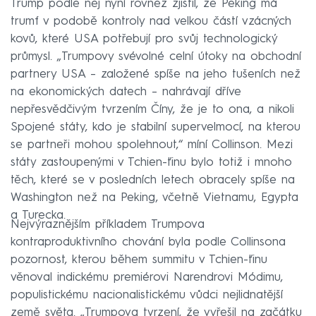
Trump podle něj nyní rovněž zjistil, že Peking má
trumf v podobě kontroly nad velkou částí vzácných
kovů, které USA potřebují pro svůj technologický
průmysl. „Trumpovy svévolné celní útoky na obchodní
partnery USA – založené spíše na jeho tušeních než
na ekonomických datech – nahrávají dříve
nepřesvědčivým tvrzením Číny, že je to ona, a nikoli
Spojené státy, kdo je stabilní supervelmocí, na kterou
se partneři mohou spolehnout,“ míní Collinson. Mezi
státy zastoupenými v Tchien-ťinu bylo totiž i mnoho
těch, které se v posledních letech obracely spíše na
Washington než na Peking, včetně Vietnamu, Egypta
a Turecka.
Nejvýraznějším příkladem Trumpova
kontraproduktivního chování byla podle Collinsona
pozornost, kterou během summitu v Tchien-ťinu
věnoval indickému premiérovi Narendrovi Módimu,
populistickému nacionalistickému vůdci nejlidnatější
země světa. „Trumpova tvrzení, že vyřešil na začátku