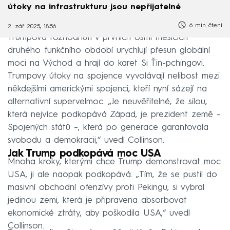
útoky na infrastrukturu jsou nepřijatelné
6 min čtení
2. zář 2025, 18:56
Trumpova rozhodnutí v prvních osmi měsících
druhého funkčního období urychlují přesun globální
moci na Východ a hrají do karet Si Ťin-pchingovi.
Trumpovy útoky na spojence vyvolávají nelibost mezi
někdejšími americkými spojenci, kteří nyní sázejí na
alternativní supervelmoc. „Je neuvěřitelné, že silou,
která nejvíce podkopává Západ, je prezident země –
Spojených států –, která po generace garantovala
svobodu a demokracii,“ uvedl Collinson.
Jak Trump podkopává moc USA
Mnoha kroky, kterými chce Trump demonstrovat moc
USA, ji ale naopak podkopává. „Tím, že se pustil do
masivní obchodní ofenzívy proti Pekingu, si vybral
jedinou zemi, která je připravena absorbovat
ekonomické ztráty, aby poškodila USA,“ uvedl
Collinson.