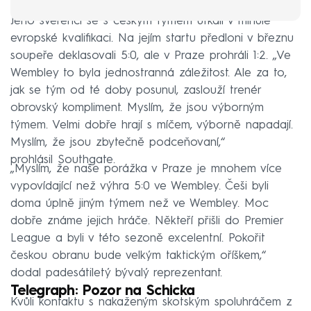
Jeho svěřenci se s českým týmem utkali v minulé
evropské kvalifikaci. Na jejím startu předloni v březnu
soupeře deklasovali 5:0, ale v Praze prohráli 1:2. „Ve
Wembley to byla jednostranná záležitost. Ale za to,
jak se tým od té doby posunul, zaslouží trenér
obrovský kompliment. Myslím, že jsou výborným
týmem. Velmi dobře hrají s míčem, výborně napadají.
Myslím, že jsou zbytečně podceňovaní,“
prohlásil Southgate.
„Myslím, že naše porážka v Praze je mnohem více
vypovídající než výhra 5:0 ve Wembley. Češi byli
doma úplně jiným týmem než ve Wembley. Moc
dobře známe jejich hráče. Někteří přišli do Premier
League a byli v této sezoně excelentní. Pokořit
českou obranu bude velkým taktickým oříškem,“
dodal padesátiletý bývalý reprezentant.
Telegraph: Pozor na Schicka
Kvůli kontaktu s nakaženým skotským spoluhráčem z