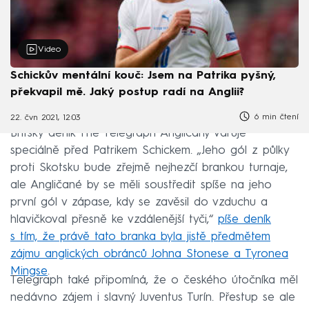
Video
Schickův mentální kouč: Jsem na Patrika pyšný,
překvapil mě. Jaký postup radí na Anglii?
6 min čtení
22. čvn 2021, 12:03
Britský deník The Telegraph Angličany varuje
speciálně před Patrikem Schickem. „Jeho gól z půlky
proti Skotsku bude zřejmě nejhezčí brankou turnaje,
ale Angličané by se měli soustředit spíše na jeho
první gól v zápase, kdy se zavěsil do vzduchu a
hlavičkoval přesně ke vzdálenější tyči,“
píše deník
s tím, že právě tato branka byla jistě předmětem
zájmu anglických obránců Johna Stonese a Tyronea
Mingse
.
Telegraph také připomíná, že o českého útočníka měl
nedávno zájem i slavný Juventus Turín. Přestup se ale