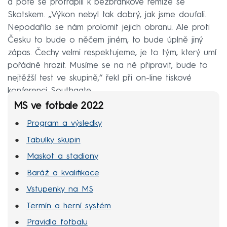
a poté se protrápili k bezbrankové remíze se
Skotskem. „Výkon nebyl tak dobrý, jak jsme doufali.
Nepodařilo se nám prolomit jejich obranu. Ale proti
Česku to bude o něčem jiném, to bude úplně jiný
zápas. Čechy velmi respektujeme, je to tým, který umí
pořádně hrozit. Musíme se na ně připravit, bude to
nejtěžší test ve skupině,“ řekl při on-line tiskové
konferenci Southgate.
MS ve fotbale 2022
Program a výsledky
Tabulky skupin
Maskot a stadiony
Baráž a kvalifikace
Vstupenky na MS
Termín a herní systém
Pravidla fotbalu