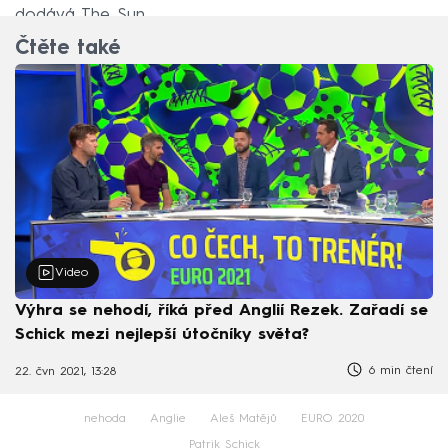
dodává The Sun.
Čtěte také
Video
Výhra se nehodí, říká před Anglií Rezek. Zařadí se
Schick mezi nejlepší útočníky světa?
6 min čtení
22. čvn 2021, 13:28
nehoda
Anglie
Aleš Matějů
EURO 2020
Patrik Schick