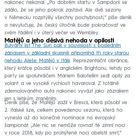
nakonec nekonal. „Po dobrém startu v Sampdorii se
zdálo, že se jeho pokrok zastavil. Ale dvě sezony
v Německu rozptýlily všechny pochybnosti,“ píše deník
a nevylučuje, že český útočník bude pokračovat ve
svém řádění i v úterý večer ve Wembley.
Matějů a jeho děsivá nehoda v opilosti
Bulvární list The Sun pak v souvislosti s posledním
zápasem v základní skupině připomíná tři roky starou
nehodu Aleše Matějů v Itálii
. Reprezentační obránce,
který krátce působil i v anglickém Brightonu, tehdy po
party se spoluhráčem Mariem Balotellim sedl opilý za
volant a ve vysoké rychlosti havaroval. Z totálně
zdemolovaného auta nakonec vyvázl jako zázrakem
jen s lehkým zraněním.
Deník píše, že Matějů zažil v Brescii, která působí ve
2. italské lize, celkem povedenou sezonu, která ho
vynesla až do konečné nominace na evropský
šampionát. „Ale nic se nemůže rovnat té zimní noci
v roce 2018, kdy po prohýřené noci obelstil smrt,“