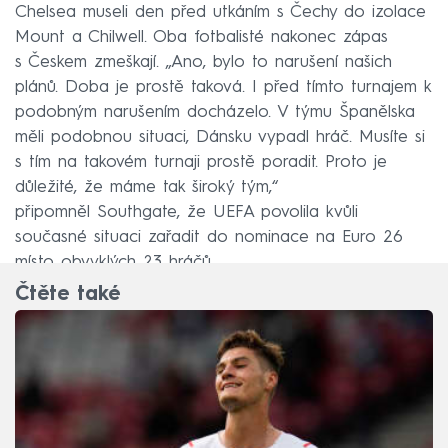
Chelsea museli den před utkáním s Čechy do izolace
Mount a Chilwell. Oba fotbalisté nakonec zápas
s Českem zmeškají. „Ano, bylo to narušení našich
plánů. Doba je prostě taková. I před tímto turnajem k
podobným narušením docházelo. V týmu Španělska
měli podobnou situaci, Dánsku vypadl hráč. Musíte si
s tím na takovém turnaji prostě poradit. Proto je
důležité, že máme tak široký tým,“
připomněl Southgate, že UEFA povolila kvůli
současné situaci zařadit do nominace na Euro 26
místo obvyklých 23 hráčů.
Čtěte také