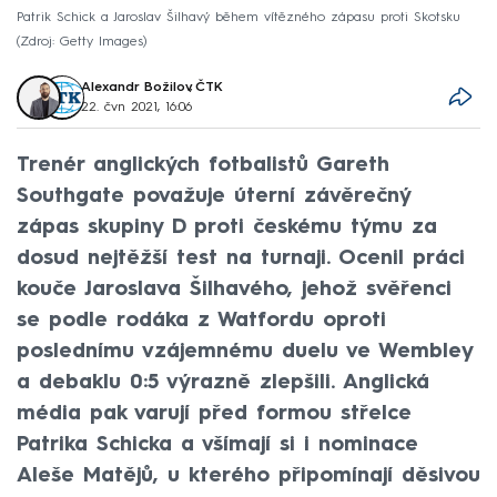
Patrik Schick a Jaroslav Šilhavý během vítězného zápasu proti Skotsku
Zdroj: Getty Images
Alexandr Božilov
,
ČTK
22. čvn 2021, 16:06
Trenér anglických fotbalistů Gareth
Southgate považuje úterní závěrečný
zápas skupiny D proti českému týmu za
dosud nejtěžší test na turnaji. Ocenil práci
kouče Jaroslava Šilhavého, jehož svěřenci
se podle rodáka z Watfordu oproti
poslednímu vzájemnému duelu ve Wembley
a debaklu 0:5 výrazně zlepšili. Anglická
média pak varují před formou střelce
Patrika Schicka a všímají si i nominace
Aleše Matějů, u kterého připomínají děsivou