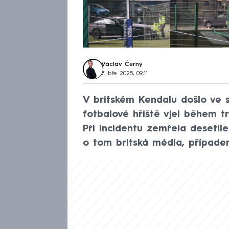
Václav Černý
7. bře 2025, 09:11
V britském Kendalu došlo ve 
fotbalové hřiště vjel během tr
Při incidentu zemřela desetile
o tom britská média, případe