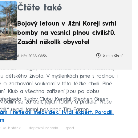
Čtěte také
Bojový letoun v Jižní Korejí svrhl
bomby na vesnici plnou civilistů.
Zasáhl několik obyvatel
6 min čtení
6. bře 2025, 06:34
it, že v Rugby Clubu Kendal došlo k incidentu,
tu dětského života. V myšlenkách jsme s rodinou i
 o zachování soukromí v této těžké chvíli. Plně
ání. Klub a všechna zařízení jsou po dobu
l předseda Rugby Clubu Kendal Stephen Green.
odlím se za děti, jejich rodiny a přátele. Naše
hlí,“ uvedl tamní poslanec Tim Farron.
m i reflexní medvídek, tvrdí expert. Poradil,
em
iled to fetch
elká Británie
dopravní nehoda
sport