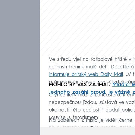
Ve středu vjel na fotbalové hřiště v
na hřišti trénink malé děti. Desetiletá
informuje britský web Daily Mail
. „V 
o úmyslný čin,“ uvedla ve čtvrtek ráno
MOHLO BY VÁS ZAJÍMAT:
Mladíci 
Jednoho zasáhl proud, je vážně 
Čtyřicetiletý muž z Lancasteru, kter
nebezpečnou jízdou, zůstává ve vazbě
okolnosti této události,“ dodali polic
souvisel s terorismem.
Na záběrech z místa je vidět černé au
že automobil předtím prorazil zelený