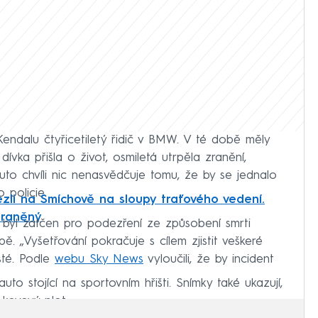
 Kendalu čtyřicetiletý řidič v BMW. V té době měly
 dívka přišla o život, osmiletá utrpěla zranění,
tuto chvíli nic nenasvědčuje tomu, že by se jednalo
 policie.
lezli na Smíchově na sloupy traťového vedení.
zraněný
ý byl zatčen pro podezření ze způsobení smrti
. „Vyšetřování pokračuje s cílem zjistit veškeré
isté. Podle
webu Sky News
vyloučili, že by incident
to stojící na sportovním hřišti. Snímky také ukazují,
 kovový plot.