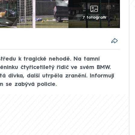
7 fotografií
středu k tragické nehodě. Na tamní
éninku čtyřicetiletý řidič ve svém BMW.
tá dívka, další utrpěla zranění. Informují
m se zabývá policie.