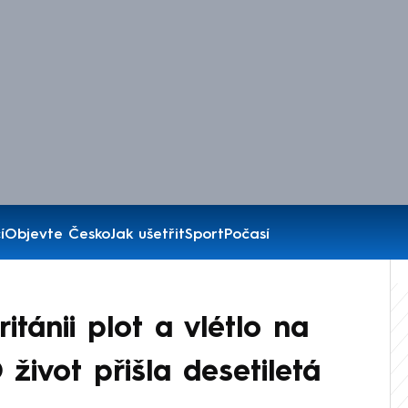
í
Objevte Česko
Jak ušetřit
Sport
Počasí
itánii plot a vlétlo na
 život přišla desetiletá