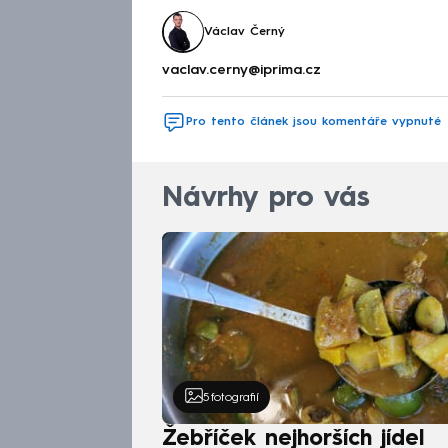
Václav Černý
vaclav.cerny@iprima.cz
Pro tento článek jsou komentáře vypnuté
Návrhy pro vás
5
fotografií
Žebříček nejhorších jídel