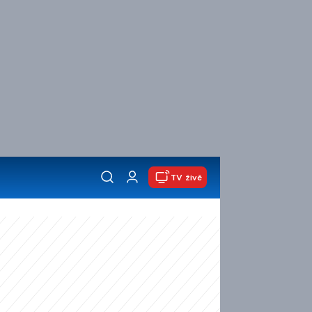
TV živě