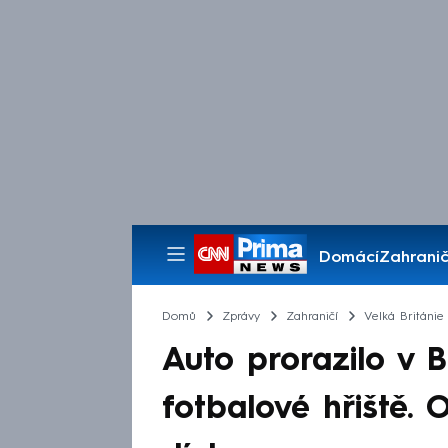
Domácí
Zahranič
Pořady
Domů
Zprávy
Zahraničí
Velká Británie
Auto prorazilo v Br
fotbalové hřiště. O