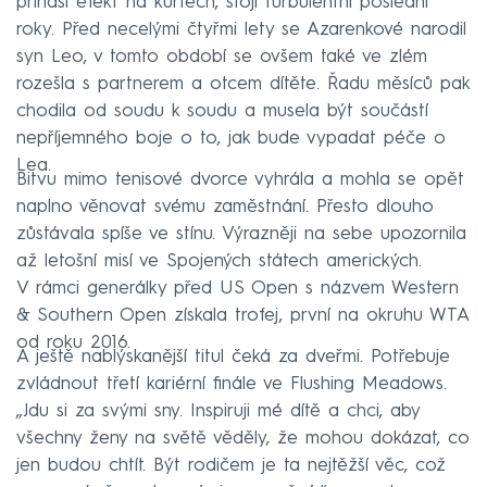
přináší efekt na kurtech, stojí turbulentní poslední
roky. Před necelými čtyřmi lety se Azarenkové narodil
syn Leo, v tomto období se ovšem také ve zlém
rozešla s partnerem a otcem dítěte. Řadu měsíců pak
chodila od soudu k soudu a musela být součástí
nepříjemného boje o to, jak bude vypadat péče o
Lea.
Bitvu mimo tenisové dvorce vyhrála a mohla se opět
naplno věnovat svému zaměstnání. Přesto dlouho
zůstávala spíše ve stínu. Výrazněji na sebe upozornila
až letošní misí ve Spojených státech amerických.
V rámci generálky před US Open s názvem Western
& Southern Open získala trofej, první na okruhu WTA
od roku 2016.
A ještě nablýskanější titul čeká za dveřmi. Potřebuje
zvládnout třetí kariérní finále ve Flushing Meadows.
„Jdu si za svými sny. Inspiruji mé dítě a chci, aby
všechny ženy na světě věděly, že mohou dokázat, co
jen budou chtít. Být rodičem je ta nejtěžší věc, což