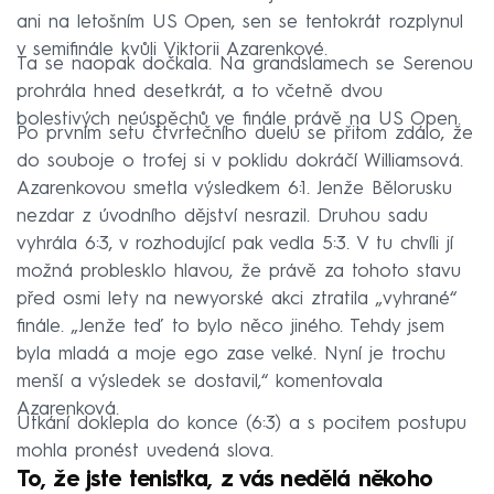
ani na letošním US Open, sen se tentokrát rozplynul
v semifinále kvůli Viktorii Azarenkové.
Ta se naopak dočkala. Na grandslamech se Serenou
prohrála hned desetkrát, a to včetně dvou
bolestivých neúspěchů ve finále právě na US Open.
Po prvním setu čtvrtečního duelu se přitom zdálo, že
do souboje o trofej si v poklidu dokráčí Williamsová.
Azarenkovou smetla výsledkem 6:1. Jenže Bělorusku
nezdar z úvodního dějství nesrazil. Druhou sadu
vyhrála 6:3, v rozhodující pak vedla 5:3. V tu chvíli jí
možná problesklo hlavou, že právě za tohoto stavu
před osmi lety na newyorské akci ztratila „vyhrané“
finále. „Jenže teď to bylo něco jiného. Tehdy jsem
byla mladá a moje ego zase velké. Nyní je trochu
menší a výsledek se dostavil,“ komentovala
Azarenková.
Utkání doklepla do konce (6:3) a s pocitem postupu
mohla pronést uvedená slova.
To, že jste tenistka, z vás nedělá někoho