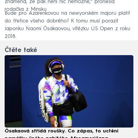
znamená, že pak není nic nemožné,“ pronesla
rodačka z Minsku.
Bude pro Azarenkovou na newyorském majoru platit
do třetice všeho dobrého? K tomu musí porazit
Japonku Naomi Ósakaovou, vítězku US Open z roku
2018.
Čtěte také
Ósakaová střídá roušky. Co zápas, to uctění