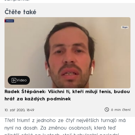
Čtěte také
Video
Radek Štěpánek: Všichni ti, kteří milují tenis, budou
hrát za každých podmínek
6 min čtení
10. zář 2020, 18:49
Třetí triumf z jednoho ze čtyř největších turnajů má
nyní na dosah. Za změnou osobnosti, která teď