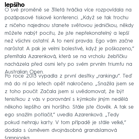
lepšího
O své proměně se 31letá hráčka více rozpovídala na
pozápasové tiskové konferenci. „Když se tak trochu
z ničeho najednou stanete světovou jedničkou, někdy
můžete nabýt pocitu, že jste nepřekonatelný a lepší
než všichni ostatní. A to není pravda. Ego vám začne
narůstat. A pak je velmi bolestivé, když je poškozeno,“
přemítala Azarenková, která se na vrcholu žebříčku
nacházela před osmi lety po svém prvním triumfu na
Australian Open.
Po roce 2013 vypadla z první desítky „rankingu“. Teď
má do ní po letech opět nakročeno. „Snažila jsem se
z toho poučit. Začala jsem si uvědomovat, že být
tenistkou z vás v porovnání s kýmkoliv jiným nedělá
někoho lepšího ani horšího. Stále jste člověk. A tak se
ego snažím potlačit,“ uvedla Azarenková. „Tedy
pokud nehraju karty. V tom případě je stále velké,“
dodala s úsměvem dvojnásobná grandslamová
šampionka.