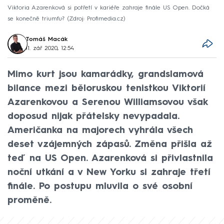
Viktoria Azarenková si potřetí v kariéře zahraje finále US Open. Dočká
se konečně triumfu?
Zdroj: Profimedia.cz
Tomáš Macák
11. zář 2020, 12:54
Mimo kurt jsou kamarádky, grandslamová
bilance mezi běloruskou tenistkou Viktorií
Azarenkovou a Serenou Williamsovou však
doposud nijak přátelsky nevypadala.
Američanka na majorech vyhrála všech
deset vzájemných zápasů. Změna přišla až
teď na US Open. Azarenková si přivlastnila
noční utkání a v New Yorku si zahraje třetí
finále. Po postupu mluvila o své osobní
proměně.