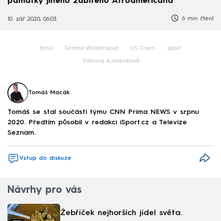
památky jiného zabitého Afroameričana
6 min čtení
10. zář 2020, 06:03
tenis
Serena Williamsová
US Open
sport
Viktoria Azarenková
Tomáš Macák
Tomáš se stal součástí týmu CNN Prima NEWS v srpnu
2020. Předtím působil v redakci iSport.cz a Televize
Seznam.
Vstup do diskuze
Návrhy pro vás
Žebříček nejhorších jídel světa.