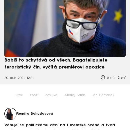
Babiš to schytává od všech. Bagatelizujete
teroristický čin, vyčítá premiérovi opozice
6 min čtení
20. dub 2021, 12:41
útok
zboží
omluva
Andrej Babiš
Jan Hamáček
Renáta Bohuslavová
Věnuje se politickému dění na tuzemské scéně a tvoří