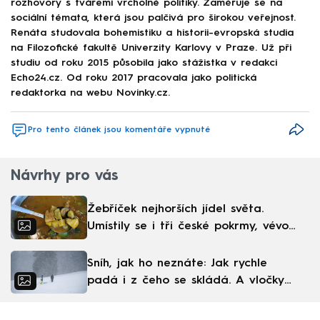
rozhovory s tvářemi vrcholné politiky. Zaměřuje se na
sociální témata, která jsou palčivá pro širokou veřejnost.
Renáta studovala bohemistiku a historii-evropská studia
na Filozofické fakultě Univerzity Karlovy v Praze. Už při
studiu od roku 2015 působila jako stážistka v redakci
Echo24.cz. Od roku 2017 pracovala jako politická
redaktorka na webu Novinky.cz.
Pro tento článek jsou komentáře vypnuté
Návrhy pro vás
Žebříček nejhorších jídel světa.
Umístily se i tři české pokrmy, vévodí
skandinávská kuchyně
Sníh, jak ho neznáte: Jak rychle
padá i z čeho se skládá. A vločky
nejsou bílé