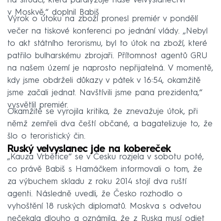
na situaci, která paralyzuje naše velvyslanectví
v Moskvě,“ doplnil Babiš
Výrok o útoku na zboží pronesl premiér v pondělí
večer na tiskové konferenci po jednání vlády. „Nebyl
to akt státního terorismu, byl to útok na zboží, které
patřilo bulharskému zbrojaři. Přítomnost agentů GRU
na našem území je naprosto nepřijatelná. V momentě,
kdy jsme obdrželi důkazy v pátek v 16:54, okamžitě
jsme začali jednat. Navštívili jsme pana prezidenta,“
vysvětlil premiér.
Okamžitě se vyrojila kritika, že znevažuje útok, při
němž zemřeli dva čeští občané, a bagatelizuje to, že
šlo o teroristický čin.
Ruský velvyslanec jde na kobereček
„Kauza Vrbětice“ se v Česku rozjela v sobotu poté,
co právě Babiš s Hamáčkem informovali o tom, že
za výbuchem skladu z roku 2014 stojí dva ruští
agenti. Následně uvedli, že Česko rozhodlo o
vyhoštění 18 ruských diplomatů. Moskva s odvetou
nečekala dlouho a oznámila, že z Ruska musí odjet