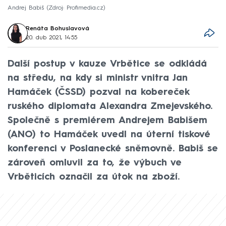
Andrej Babiš
Zdroj: Profimedia.cz
Renáta Bohuslavová
20. dub 2021, 14:55
Další postup v kauze Vrbětice se odkládá
na středu, na kdy si ministr vnitra Jan
Hamáček (ČSSD) pozval na kobereček
ruského diplomata Alexandra Zmejevského.
Společně s premiérem Andrejem Babišem
(ANO) to Hamáček uvedl na úterní tiskové
konferenci v Poslanecké sněmovně. Babiš se
zároveň omluvil za to, že výbuch ve
Vrběticích označil za útok na zboží.