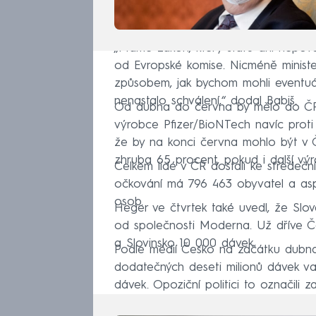
„Máme zákon, který státu ani nepovol
od Evropské komise. Nicméně minister
způsobem, jak bychom mohli eventu
nenastalo schválení,“ dodal Babiš.
Od dubna do června by mělo do ČR př
výrobce Pfizer/BioNTech navíc prot
že by na konci června mohlo být v 
zhruba 65 procent, pokud i další výr
Celkem lidé v ČR dostali ke středeč
očkování má 796 463 obyvatel a asp
osob.
Heger ve čtvrtek také uvedl, že Slo
od společnosti Moderna. Už dříve Č
a Slovinsko 10 000 dávek.
Podle médií Česko na začátku dubna
dodatečných deseti milionů dávek va
dávek. Opoziční politici to označili z