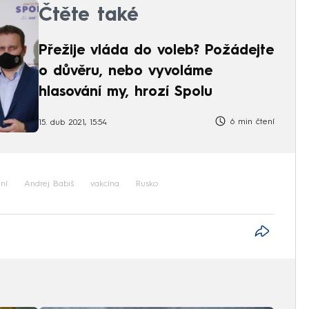
Čtěte také
Přežije vláda do voleb? Požádejte
o důvěru, nebo vyvoláme
hlasování my, hrozí Spolu
6 min čtení
15. dub 2021, 15:54
ní
Andrej Babiš
vakcína
Rusko