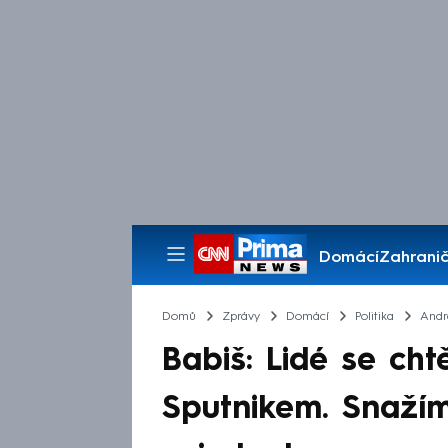
Domácí
Zahranič
Pořady
Domů
Zprávy
Domácí
Politika
Andr
Babiš: Lidé se cht
Sputnikem. Snaží