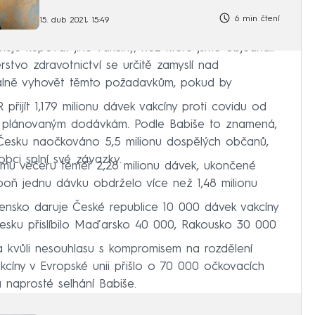
6 min čtení
15. dub 2021, 15:49
uje kupovat jiné vakcíny, než které jsme objednali
stvo zdravotnictví se určitě zamyslí nad
álně vyhovět těmto požadavkům, pokud by
ijít 1,179 milionu dávek vakcíny proti covidu od
i plánovaným dodávkám. Podle Babiše to znamená,
Česku naočkováno 5,5 milionu dospělých občanů,
obci splní své závazky.
nímu večeru téměř 2,28 milionu dávek, ukončené
oň jednu dávku obdrželo více než 1,48 milionu
vensko daruje České republice 10 000 dávek vakcíny
esku přislíbilo Maďarsko 40 000, Rakousko 30 000
 kvůli nesouhlasu s kompromisem na rozdělení
kcíny v Evropské unii přišlo o 70 000 očkovacích
a naprosté selhání Babiše.