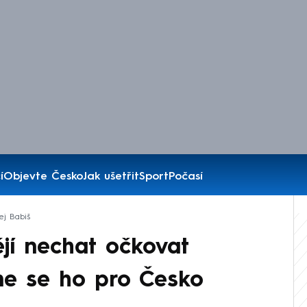
í
Objevte Česko
Jak ušetřit
Sport
Počasí
ej Babiš
ějí nechat očkovat
me se ho pro Česko