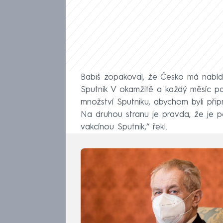
Babiš zopakoval, že Česko má nabí
Sputnik V okamžitě a každý měsíc pa
množství Sputniku, abychom byli při
Na druhou stranu je pravda, že je 
vakcínou Sputnik,“ řekl.