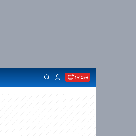
TV živě