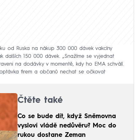
dku od Ruska na nákup 300 000 dávek vakcíny
k dalších 150 000 dávek. „Snažíme se vyjednat
praveni na dodávky v momentě, kdy ho EMA schválí.
poptávka firem a občanů nechat se očkovat
Čtěte také
Co se bude dít, když Sněmovna
vysloví vládě nedůvěru? Moc do
rukou dostane Zeman