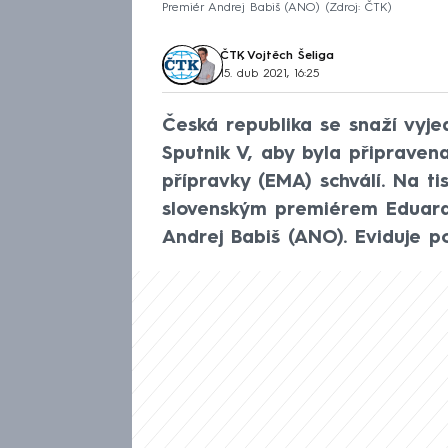
Premiér Andrej Babiš (ANO)
Zdroj: ČTK
ČTK
,
Vojtěch Šeliga
15. dub 2021, 16:25
Česká republika se snaží vyje
Sputnik V, aby byla připraven
přípravky (EMA) schválí. Na t
slovenským premiérem Eduar
Andrej Babiš (ANO). Eviduje p