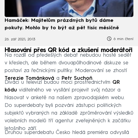
Hamáček: Majitelům prázdných bytů dáme
pokuty. Mohlo by to být až pět tisíc měsíčně
6 min čtení
26. zář 2021, 20:13
Hlasování přes QR kód a zkušení moderátoři
Na rozdíl od předešlých debat nebudou hosté sedět
v křeslech, ale během dvouapůlhodinové diskuze se
postaví za řečnickými pultíky. Moderování se zhostí
Terezie Tománková
a
Petr Suchoň
.
Diváci u televizí budou moci prostřednictvím
QR
kódu
viditelného ve vysílání projevit svůj názor a
hlasovat v anketě na našem zpravodajském webu.
Do superdebaty byli pozváni zástupci politických
subjektů vybraných na základě zprůměrování výsledků
volebních modelů tří agentur zveřejněných k začátku
letošního září.
Druhou superdebatu Česko hledá premiéra odvysílá