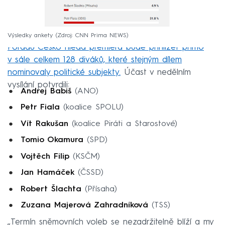
Výsledky ankety
Zdroj: CNN Prima NEWS
Pořadu Česko hledá premiéra bude přihlížet přímo
v sále celkem 128 diváků, které stejným dílem
nominovaly politické subjekty.
Účast v nedělním
vysílání potvrdili:
Andrej Babiš
(ANO)
Petr Fiala
(koalice SPOLU)
Vít Rakušan
(koalice Piráti a Starostové)
Tomio Okamura
(SPD)
Vojtěch Filip
(KSČM)
Jan Hamáček
(ČSSD)
Robert Šlachta
(Přísaha)
Zuzana Majerová Zahradníková
(TSS)
„Termín sněmovních voleb se nezadržitelně blíží a my