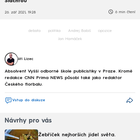
Šlachtou
6 min čtení
26. zář 2021, 19:28
debata
politika
Andrej Babiš
opozice
Jan Hamáček
Jiří Lizec
Absolvent Vyšší odborné škole publicistiky v Praze. Kromě
redakce CNN Prima NEWS působí také jako redaktor
Českého florbalu.
Vstup do diskuze
Návrhy pro vás
Žebříček nejhorších jídel světa.