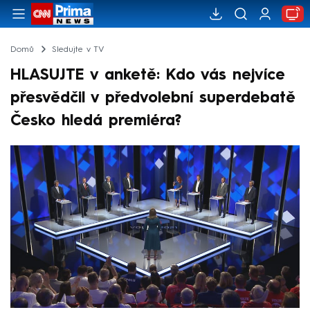
Domů
Sledujte v TV
HLASUJTE v anketě: Kdo vás nejvíce
přesvědčil v předvolební superdebatě
Česko hledá premiéra?