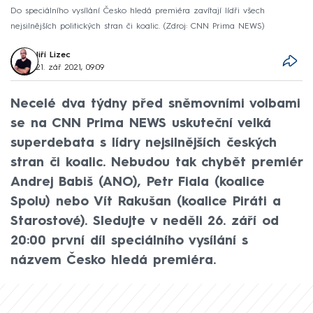
Do speciálního vysílání Česko hledá premiéra zavítají lídři všech
nejsilnějších politických stran či koalic.
Zdroj: CNN Prima NEWS
Jiří Lizec
21. zář 2021, 09:09
Necelé dva týdny před sněmovními volbami
se na CNN Prima NEWS uskuteční velká
superdebata s lídry nejsilnějších českých
stran či koalic. Nebudou tak chybět premiér
Andrej Babiš (ANO), Petr Fiala (koalice
Spolu) nebo Vít Rakušan (koalice Piráti a
Starostové). Sledujte v neděli 26. září od
20:00 první díl speciálního vysílání s
názvem Česko hledá premiéra.