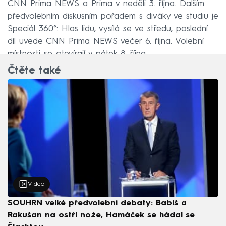
CNN Prima NEWS a Prima v neděli 3. října. Dalším
předvolebním diskusním pořadem s diváky ve studiu je
Speciál 360°: Hlas lidu, vysílá se ve středu, poslední
díl uvede CNN Prima NEWS večer 6. října. Volební
místnosti se otevírají v pátek 8. října.
Čtěte také
Video
SOUHRN velké předvolební debaty: Babiš a
Rakušan na ostří nože, Hamáček se hádal se