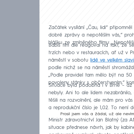
Začátek vysílání „Čau, lidi“ připom
dobré zprávy a nepotěším vás,“ proh
hlášku ze zmíněného filmu: „Nepotěšil
Babiš tím ale reagoval na fakt, že 
trzích nebo v restauracích, ať už v
náměstí v sobotu
lidé ve velkém slavi
podle nichž se na náměstí shromáždil
„Podle pravidel tam mělo být na 50 
povoleny stánky s občerstvením,“ ko
Situace byla podobná i v Brně – až 
nebyly. Ani to ale lidem nezabránilo, 
těšili na rozvolnění, ale mám pro vá
a reprodukční číslo je 1,02. To není
Prosil jsem vás a žádal, už ale neví
Ministr zdravotnictví Jan Blatný (za 
situace přednese návrh, jak by kabin