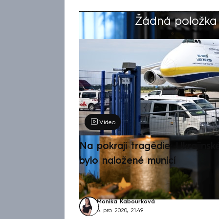
Žádná položka z
Výběr redakce
Video
Na pokraji tragédie: Ukrajinsk
bylo naložené municí
Monika Kabourková
6. pro 2020, 21:49