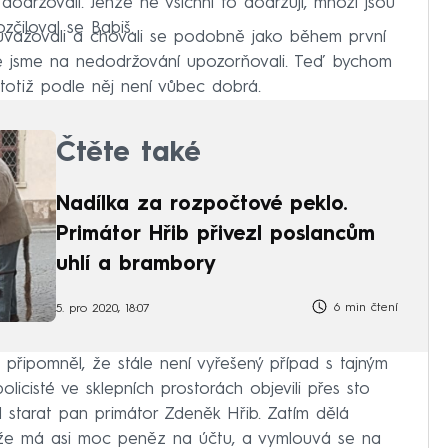
održovali. Jenže ne všichni to dodržují, mnozí jsou
zčiloval se Babiš.
 uvažovali a chovali se podobně jako během první
ře jsme na nedodržování upozorňovali. Teď bychom
e totiž podle něj není vůbec dobrá.
Čtěte také
Nadílka za rozpočtové peklo.
Primátor Hřib přivezl poslancům
uhlí a brambory
6 min čtení
5. pro 2020, 18:07
připomněl, že stále není vyřešený případ s tajným
olicisté ve sklepních prostorách objevili přes sto
ěl starat pan primátor Zdeněk Hřib. Zatím dělá
tože má asi moc peněz na účtu, a vymlouvá se na