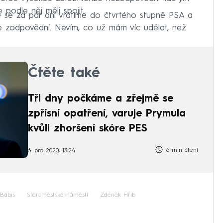
e podle něj měli spojit.
e se za pár dní vrátíme do čtvrtého stupně PSA a
 zodpovědní. Nevím, co už mám víc udělat, než
Čtěte také
Tři dny počkáme a zřejmě se
zpřísní opatření, varuje Prymula
kvůli zhoršení skóre PES
6 min čtení
6. pro 2020, 13:24
Babiš
Staroměstské náměstí
Zdeněk Hřib