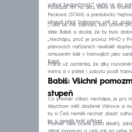
odbor bezpečnosti,“ opřel se do prim
Poukázal tím na akci, které se kromě
Pecková (STAN) a pardubický hejtman
přivezli před Sněmovnu uhlí za „rozp
„Také by mě zajímalo, kdo povolil pr
dále Babiš a dodal, že by bylo dobr
„Nechápu, proč je provoz MHD v Pr
plánových nařízeních nevěděl dopředu,
omezením lidé v tramvajích jako sard
Babiš.
Praha už oznámila, že díky rozvolně
metra a v pátek i sobotu posílí tramv
Babiš: Všichni pomozm
stupeň
Co premiér vůbec nechápe, je prý mot
Abychom měli zkažené Vánoce a musel
by si Češi neměli nechat zkazit odhodl
by si neměli brát příklad.
Premiér také ocenil práci lékařů, zdrav
dělají maximum a celý rok na sebe b