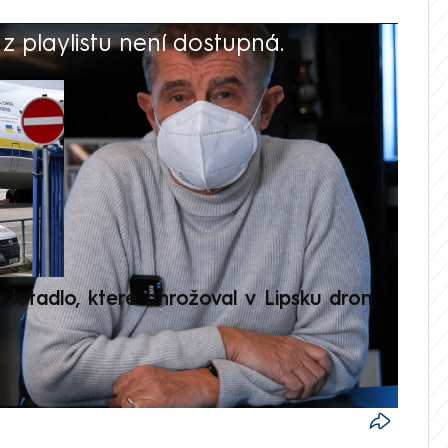
 playlistu není dostupná.
V
é letadlo, které ohrožoval v Lipsku dron,
Přilá
polit