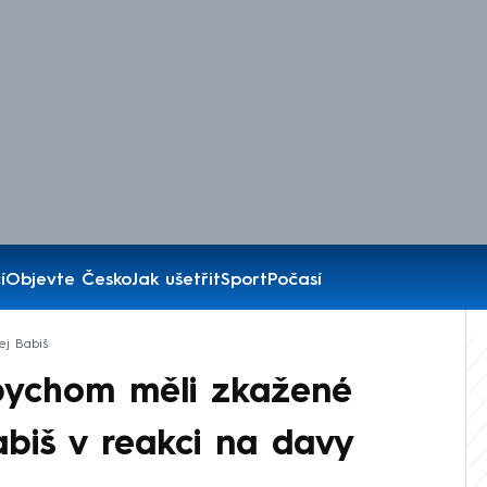
í
Objevte Česko
Jak ušetřit
Sport
Počasí
ej Babiš
Abychom měli zkažené
biš v reakci na davy