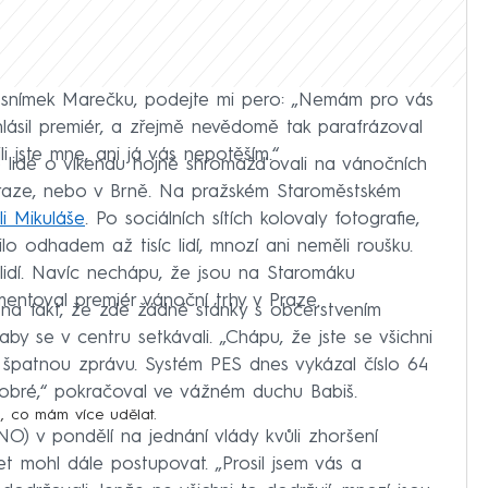
něl snímek Marečku, podejte mi pero: „Nemám pro vás
lásil premiér, a zřejmě nevědomě tak parafrázoval
i jste mne, ani já vás nepotěším.“
se lidé o víkendu hojně shromažďovali na vánočních
 Praze, nebo v Brně. Na pražském Staroměstském
li Mikuláše
. Po sociálních sítích kolovaly fotografie,
o odhadem až tisíc lidí, mnozí ani neměli roušku.
lidí. Navíc nechápu, že jsou na Staromáku
mentoval premiér vánoční trhy v Praze.
na fakt, že zde žádné stánky s občerstvením
aby se v centru setkávali. „Chápu, že jste se všichni
s špatnou zprávu. Systém PES dnes vykázal číslo 64
 dobré,“ pokračoval ve vážném duchu Babiš.
m, co mám více udělat.
ANO) v pondělí na jednání vlády kvůli zhoršení
et mohl dále postupovat. „Prosil jsem vás a