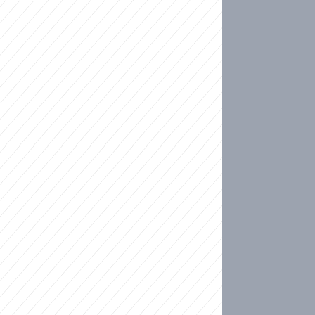
ideo
kat migranty do Česka? Sami by odešli, tvrdí exp
ické sebevraždě