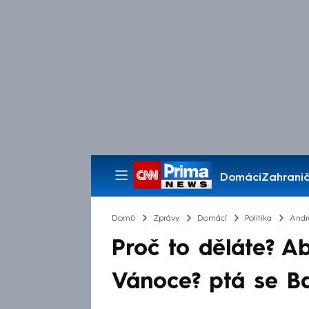
Domácí
Zahranič
Pořady
Domů
Zprávy
Domácí
Politika
Andr
Proč to děláte? 
Vánoce? ptá se Ba