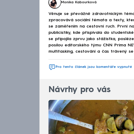
Monika Kabourková
Věnuje se převážně zdravotnickým téma
zpracovává sociální témata a texty, kt
se zaměřením na cestovní ruch. První no
publicistiky, kde přispívala do studen
se připojila zprvu jako stážistka, poslé
posilou editorského týmu CNN Prima NEWS
multitasking, cestování a čas trávený se 
Pro tento článek jsou komentáře vypnuté
Návrhy pro vás