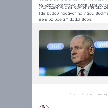
to kazí,“ konstatoval Babiš. Lidé by s
„Pomozme všichni, aby se nestalo, ž
lidé budou nadávat na vládu. Buďme
jsem už udělal,“ dodal Babiš.
Brno
Vánoce
Andrej 