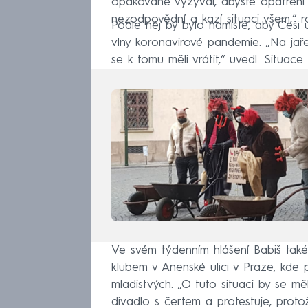
opakovaně vyzýval, abyste opatření d
nezodpovědní a kazí situaci všem,“ ro
Podle něj by bylo namístě, aby Češi
vlny koronavirové pandemie. „Na ja
se k tomu měli vrátit,“ uvedl. Situac
Ve svém týdenním hlášení Babiš také 
klubem v Anenské ulici v Praze, kde p
mladistvých. „O tuto situaci by se m
divadlo s čertem a protestuje, pro