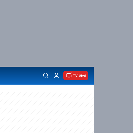
TV živě