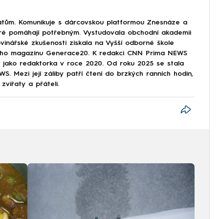
tům. Komunikuje s dárcovskou platformou Znesnáze a
eré pomáhají potřebným. Vystudovala obchodní akademii
vinářské zkušenosti získala na Vyšší odborné škole
tského magazínu Generace20. K redakci CNN Prima NEWS
ze jako redaktorka v roce 2020. Od roku 2025 se stala
. Mezi její záliby patří čtení do brzkých ranních hodin,
zvířaty a přáteli.