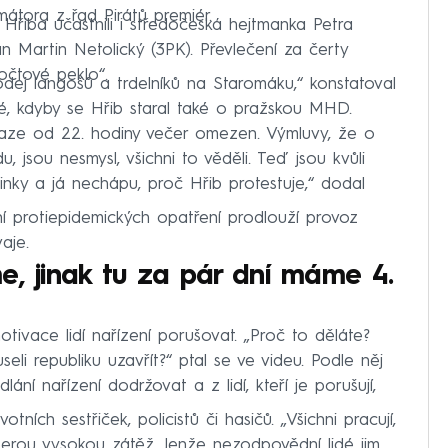
átora z řad Pirátů premiér.
 Hřiba účastnili i středočeská hejtmanka Petra
 Martin Netolický (3PK). Převlečení za čerty
očtové peklo“.
odej langošů a trdelníků na Staromáku,“ konstatoval
é, kdyby se Hřib staral také o pražskou MHD.
aze od 22. hodiny večer omezen. Výmluvy, že o
 jsou nesmysl, všichni to věděli. Teď jsou kvůli
inky a já nechápu, proč Hřib protestuje,“ dodal
ní protiepidemických opatření prodlouží provoz
aje.
e, jinak tu za pár dní máme 4.
ivace lidí nařízení porušovat. „Proč to děláte?
i republiku uzavřít?“ ptal se ve videu. Podle něj
ání nařízení dodržovat a z lidí, kteří je porušují,
otních sestřiček, policistů či hasičů. „Všichni pracují,
erou vysokou zátěž. Jenže nezodpovědní lidé jim