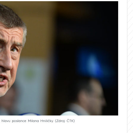
 hlavu poslance Milana Hniličky.
Zdroj: ČTK