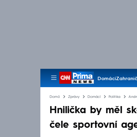
Domácí
Zahranič
Pořady
Domů
Zprávy
Domácí
Politika
Andr
Hnilička by měl s
čele sportovní age