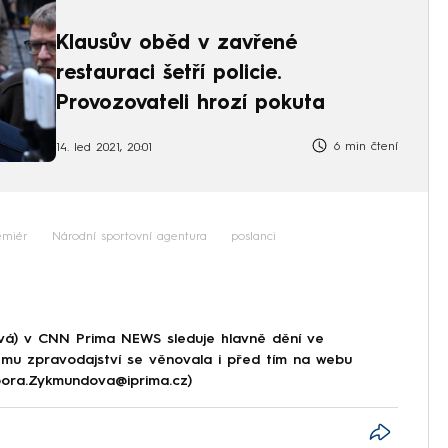
Klausův oběd v zavřené
restauraci šetří policie.
Provozovateli hrozí pokuta
6 min čtení
14. led 2021, 20:01
emiér
Národní sportovní agentura
poslanci
á) v CNN Prima NEWS sleduje hlavně dění ve
ému zpravodajství se věnovala i před tím na webu
rbora.Zykmundova@iprima.cz)