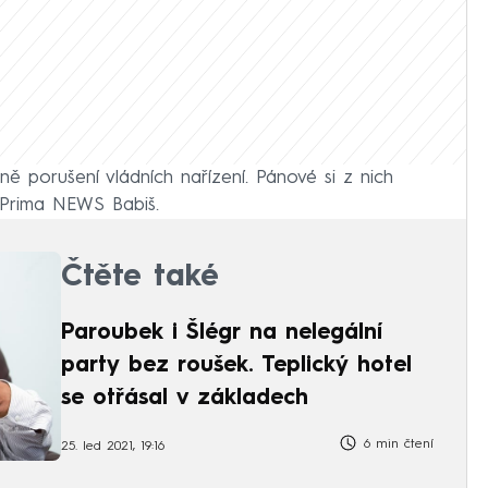
vně porušení vládních nařízení. Pánové si z nich
N Prima NEWS Babiš.
Čtěte také
Paroubek i Šlégr na nelegální
party bez roušek. Teplický hotel
se otřásal v základech
6 min čtení
25. led 2021, 19:16