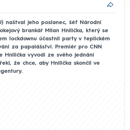
) naštval jeho poslanec, šéf Národní
okejový brankář Milan Hnilička, který se
hem lockdownu účastnil party v teplickém
ování za papalášství. Premiér pro CNN
 Hnilička vyvodí ze svého jednání
řekl, že chce, aby Hnilička skončil ve
gentury.