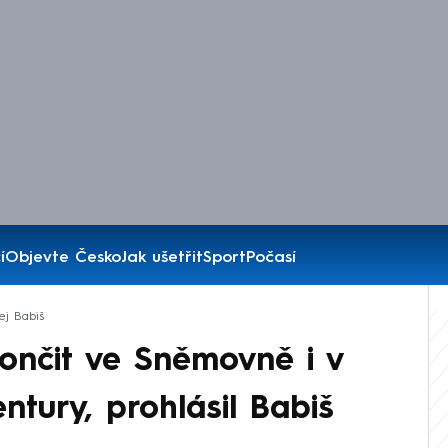
í
Objevte Česko
Jak ušetřit
Sport
Počasí
ej Babiš
končit ve Sněmovně i v
ntury, prohlásil Babiš