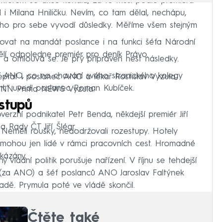
e kterém se akce konala, za to musí podle premiéra
 i Milana Hniličku. Nevím, co tam dělal, nechápu,
oho pro sebe vyvodí důsledky. Měříme všem stejným
novat na mandát poslance i na funkci šéfa Národní
dělí odpoledne premiér pro deník Právo.
u a omlouvá se. Je prý připraven nést následky.
tí ANO, co na chování svého stranického kolegy
eptat i poslanec ANO a lékař Rostislav Vyzula.
nt,“ uvedl poslanec Roman Kubíček.
l CNN Prima NEWS Vyzula.
stupů
verzní podnikatel Petr Benda, někdejší premiér Jiří
 Rady ČT Jiří Šlégr.
. Neměli roušky, nedodržovali rozestupy. Hotely
 mohou jen lidé v rámci pracovních cest. Hromadné
kázány.
vládní politik porušuje nařízení. V říjnu se tehdejší
 (za ANO) a šéf poslanců ANO Jaroslav Faltýnek
radě. Prymula poté ve vládě skončil.
Čtěte také