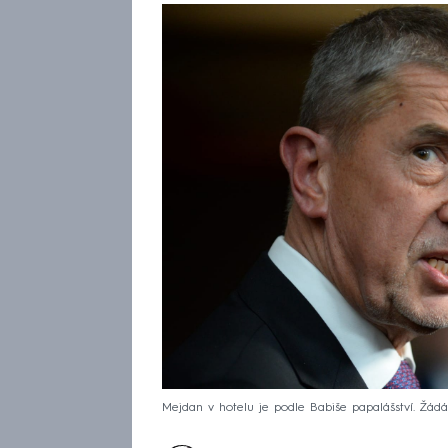
Mejdan v hotelu je podle Babiše papalášství. Žádá