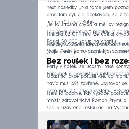
Všichni zúčastnění, včetně hotelu, v
nést následky. „Na fotce jsem poznal
proč tam byl, ale očekávám, že z t
metrem,“ dodal Babiš.
„Je to strašná chyba a měl by rezig
sportovní agentury,“ prohlásil v pon
Hnilička už ČTK řekl, že udělal chyb
Poslal 50 000 korun na charitu.
Redakce oslovila také poslance hnu
Hniličky se chce na party v hotelu z
říkají. „Padni komu padni. No comme
„Zeptám se jej, jak to bylo,“ napsa
Bez roušek i bez roze
Party v hotelu se účastnil také kontro
Paroubek či hokejista a místopředseda
Účastníci akce porušili vše, co mohli
navíc musí být zavřené, ubytovat se
akce jsou v 5. stupni systému PES za
Není to poprvé, kdy vysoce postavený 
ministr zdravotnictví Roman Prymula
sešli v uzavřené restauraci na Vyšeh