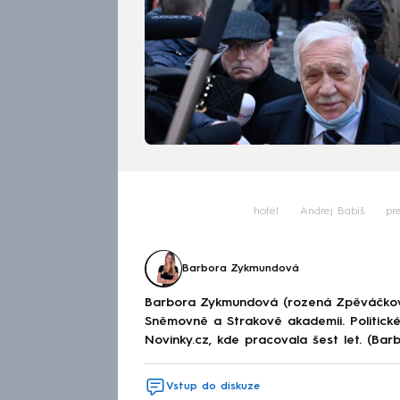
hotel
Andrej Babiš
pr
Barbora Zykmundová
Barbora Zykmundová (rozená Zpěváčkov
Sněmovně a Strakově akademii. Politick
Novinky.cz, kde pracovala šest let. (Ba
Vstup do diskuze