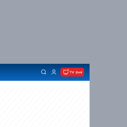
TV živě