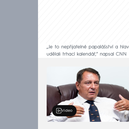
„Je to nepřijatelné papalášství a hla
udělali trhací kalendář,“ napsal CN
Video