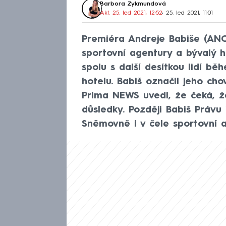
Barbora Zykmundová
Akt. 25. led 2021, 12:52
• 25. led 2021, 11:01
Premiéra Andreje Babiše (ANO
sportovní agentury a bývalý h
spolu s další desítkou lidí bě
hotelu. Babiš označil jeho ch
Prima NEWS uvedl, že čeká, že
důsledky. Později Babiš Právu 
Sněmovně i v čele sportovní a