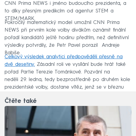
CNN Prima NEWS i jméno budoucího prezidenta, a
to díky přesným predikcím od agentur STEM a
STEM/MARK.
Pokročilý matematický model umožnil CNN Prima
NEWS při prvním kole volby divákům oznámit finální
pořadí kandidátů ještě hodinu předtím, než definitivní
výsledky potvrdily, že Petr Pavel porazil Andreje
Babiše.
Celkový výsledek analytici předpověděli přesně na
dvě desetiny.
Zásadní roli ve vysílání bude hrát také
pořad Partie Terezie Tománkové. Pozvání na
neděli 29. ledna, tedy bezprostředně po druhém kole
prezidentské volby, dostane vítěz, jenž se v březnu
stane novým českým prezidentem.
Čtěte také