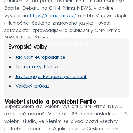
publikem z řad podporovatelů Petra Pavla i Andreje
Babiše. Debatu na CNN Prima NEWS, v on-line
vysílání na
https://cnn.iprima.cz/
a HbbTV navíc doplní
i tlumočníci českého znakového jazyka,“ uvedl
šéfredaktor zpravodajství a publicistiky CNN Prima
NEWS Pavel Štrunc.
Failed to fetch
Evropské volby
Jak volit europoslance
Termín a systém voleb
Jak funguje Evropský parlament
Voličský průkaz
Volební studio a povolební Partie
Superduelem ale volební vysílání CNN Prima NEWS
rozhodně nekončí. V sobotu 28. ledna následuje další
volební studio, ve kterém se diváci dozví všechny
potřebné informace. A jako první v Česku oznámí