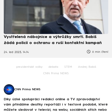
Vystřelená nábojnice a výhrůžky smrtí. Babiš
žádá policii o ochranu a ruší kontaktní kampaň
6 min čtení
24. led 2023, 14:14
prezidentské volby
debata
STEM
Andrej Babiš
CNN Prima NEWS
CNN Prima NEWS
Díky úzké spolupráci redakcí online a TV zpravodajství
vám přinášíme desítky reportáží i v textové podobě, které
můžete sledovat v televizi, na webu, sociálních sítích nebo