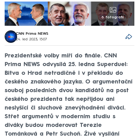
6 fotografií
CNN Prima NEWS
24. led 2023, 15:07
Prezidentské volby míří do finále. CNN
Prima NEWS odvysílá 25. ledna Superduel:
Bitva o Hrad netradičně i v překladu do
českého znakového jazyka. O argumentační
souboj posledních dvou kandidátů na post
českého prezidenta tak nepřijdou ani
neslyšící či sluchově znevýhodnění diváci.
Střet argumentů v moderním studiu s
diváky budou moderovat Terezie
Tománková a Petr Suchoň. Živé vysílání