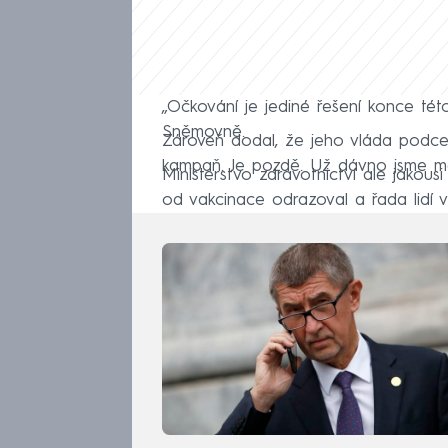
„Očkování je jediné řešení konce tét
Sněmovně.
Zároveň dodal, že jeho vláda podce
kampaň. Je pozdě. Už dávno jsme mě
Ministerstvo zdravotnictví ale jakousi
od vakcinace odrazoval a řada lidí v