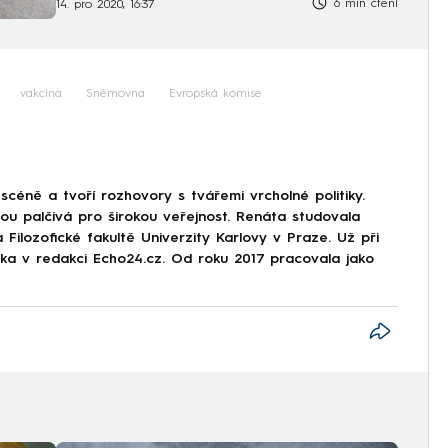
6 min čtení
14. pro 2020, 16:37
vakcína
Sněmovna
Evropská komise
scéně a tvoří rozhovory s tvářemi vrcholné politiky.
sou palčivá pro širokou veřejnost. Renáta studovala
 Filozofické fakultě Univerzity Karlovy v Praze. Už při
stka v redakci Echo24.cz. Od roku 2017 pracovala jako