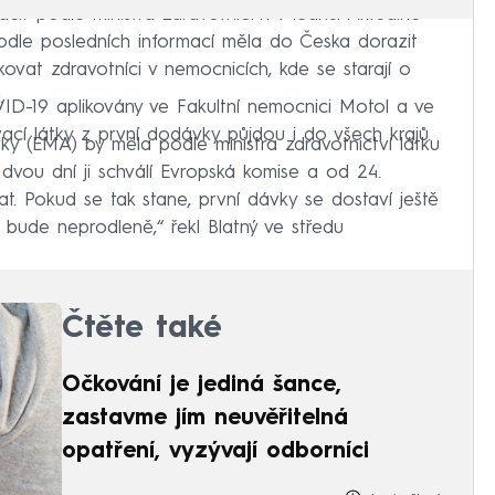
ít podle ministra zdravotnictví v lednu. Aktuálně
odle posledních informací měla do Česka dorazit
ovat zdravotníci v nemocnicích, kde se starají o
.
ID-19 aplikovány ve Fakultní nemocnici Motol a ve
ací látky z první dodávky půjdou i do všech krajů.
ky (EMA) by měla podle ministra zdravotnictví látku
o dvou dní ji schválí Evropská komise a od 24.
t. Pokud se tak stane, první dávky se dostaví ještě
 bude neprodleně,“ řekl Blatný ve středu
Čtěte také
Očkování je jediná šance,
zastavme jím neuvěřitelná
opatření, vyzývají odborníci