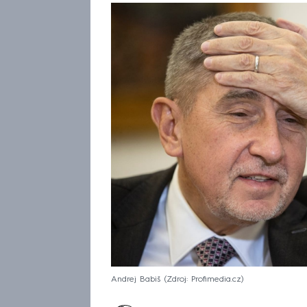
Andrej Babiš
Zdroj: Profimedia.cz