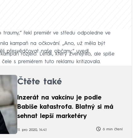
o traumy,“ řekl premiér ve středu odpoledne ve
nila kampaň na očkování. „Ano, už měla být
li přesvědčovat naše občany,“ uvedl.
 kampaň rozjelo. Leták, který zveřejnilo, ale spíše
 čele s premiérem tuto reklamu kritizovala.
Čtěte také
Inzerát na vakcínu je podle
Babiše katastrofa. Blatný si má
sehnat lepší marketéry
6 min čtení
11. pro 2020, 14:41