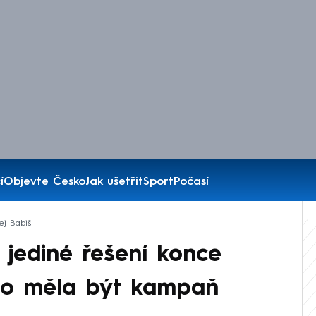
í
Objevte Česko
Jak ušetřit
Sport
Počasí
ej Babiš
 jediné řešení konce
no měla být kampaň