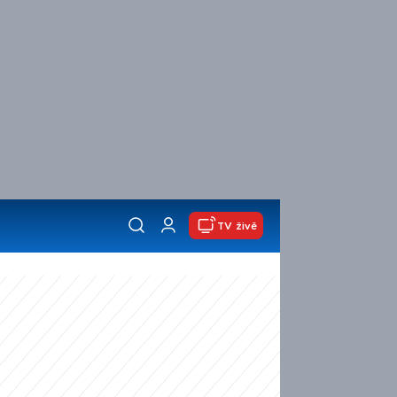
TV živě