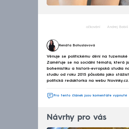
očkování
Andrej Babiš
Renáta Bohuslavová
Věnuje se politickému dění na tuzemské 
Zaměřuje se na sociální témata, která j
bohemistiku a historii-evropská studia na
studiu od roku 2015 působila jako stáži
politická redaktorka na webu Novinky.cz.
Pro tento článek jsou komentáře vypnuté
Návrhy pro vás