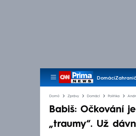
Domácí
Zahranič
Pořady
Domů
Zprávy
Domácí
Politika
Andr
Babiš: Očkování je
„traumy“. Už dáv