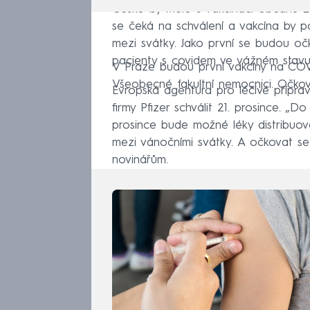
Česko by mělo s vakcinací občanů zač
se čeká na schválení a vakcína by p
mezi svátky. Jako první se budou očk
pacienty s covidem ve vážném stavu
V Praze budou první vakcíny na COV
Všeobecné fakultní nemocnici. Očkov
Evropská agentura pro léčivé příprav
firmy Pfizer schválit 21. prosince. „D
prosince bude možné léky distribuova
mezi vánočními svátky. A očkovat se
novinářům.