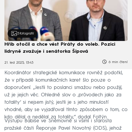
5
fotografií
Hřib otočil a chce vést Piráty do voleb. Pozici
lídryně zvažuje i senátorka Šípová
6 min čtení
21. led 2025, 13:45
Koordinátor strategické komunikace rovněž podotkl,
že v případě komunikačních karet šlo pouze o
doporučení. „Jestli to poslanci smažou nebo použijí,
už je jejich věc. Ohledně slov o ‚průvodech jako za
totality‘ si nejsem jistý, jestli je s jeho minulostí
vhodné, aby se vyjadřoval tímto způsobem o tom, co
kdo dělal a nedělal za totality,“ dodal Foltýn.
Výstupu Babiše ve Sněmovně si všiml i starosta
pražské části Řeporyje Pavel Novotný (ODS), jehož