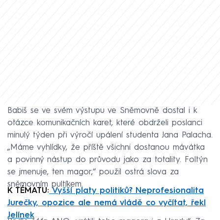
Babiš se ve svém výstupu ve Sněmovně dostal i k
otázce komunikačních karet, které obdrželi poslanci
minulý týden při výročí upálení studenta Jana Palacha.
„Máme vyhlídky, že příště všichni dostanou mávátka
a povinný nástup do průvodu jako za totality. Foltýn
se jmenuje, ten magor,“ použil ostrá slova za
sněmovním pultíkem.
K TÉMATU:
Vyšší platy politiků? Neprofesionalita
Jurečky, opozice ale nemá vládě co vyčítat, řekl
Jelínek