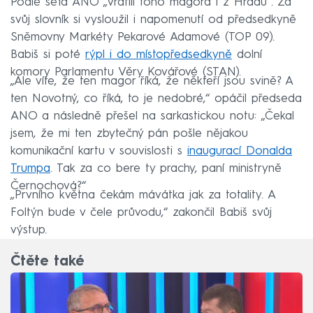
Podle šéfa ANO „vrátili toho magora i z Hradu“. Za
svůj slovník si vysloužil i napomenutí od předsedkyně
Sněmovny Markéty Pekarové Adamové (TOP 09).
Babiš si poté
rýpl i do místopředsedkyně
dolní
komory Parlamentu Věry Kovářové (STAN).
„Ale víte, že ten magor říká, že někteří jsou svině? A
ten Novotný, co říká, to je nedobré,“ opáčil předseda
ANO a následně přešel na sarkastickou notu: „Čekal
jsem, že mi ten zbytečný pán pošle nějakou
komunikační kartu v souvislosti s
inaugurací Donalda
Trumpa
. Tak za co bere ty prachy, paní ministryně
Černochová?“
„Prvního května čekám mávátka jak za totality. A
Foltýn bude v čele průvodu,“ zakončil Babiš svůj
výstup.
Čtěte také