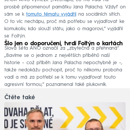
prosbě připomenout památku Jana Palacha. Vždyť on
sám se k
tomuto tématu vyjádřil
na sociálních sítích.
O to víc nechápu, proč má potřebu se vyjadřovat ke
komukoliv, kdo slouží státu, jako o magorovi,“ vyjádřil
se Foltýn.
Šlo jen o doporučení, tvrdí Foltýn o kartách
Slova šéfa ANO označil za „zbytečná a přehnaná“.
„Bavíme se o jednom z největších příběhů naší
historie – což příběh Jana Palacha nepochybně je –,
takže nedokážu pochopit, proč to někomu proboha
vadí a má za potřebí se k tomu vyjadřovat touto
agresivní formou,“ poznamenal také plukovník.
Čtěte také