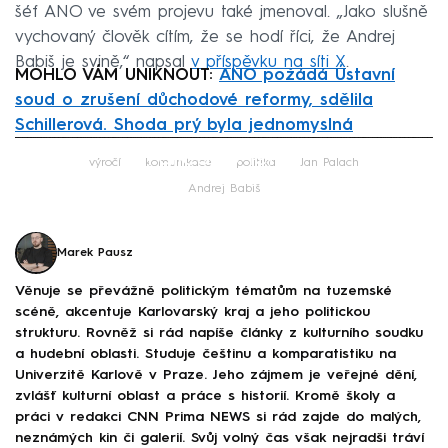
šéf ANO ve svém projevu také jmenoval. „Jako slušně
vychovaný člověk cítím, že se hodí říci, že Andrej
Babiš je svině,“ napsal
v příspěvku na síti X
.
MOHLO VÁM UNIKNOUT:
ANO požádá Ústavní
soud o zrušení důchodové reformy, sdělila
Schillerová. Shoda prý byla jednomyslná
Failed to fetch
výročí
komunikace
politika
Jan Palach
Andrej Babiš
Marek Pausz
Věnuje se převážně politickým tématům na tuzemské
scéně, akcentuje Karlovarský kraj a jeho politickou
strukturu. Rovněž si rád napíše články z kulturního soudku
a hudební oblasti. Studuje češtinu a komparatistiku na
Univerzitě Karlově v Praze. Jeho zájmem je veřejné dění,
zvlášť kulturní oblast a práce s historií. Kromě školy a
práci v redakci CNN Prima NEWS si rád zajde do malých,
neznámých kin či galerií. Svůj volný čas však nejradši tráví