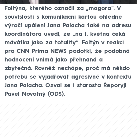
strategické komunikace státu Otakara
Foltýna, kterého označil za „magora“. V
souvislosti s komunikační kartou ohledně
výročí upálení Jana Palacha také na adresu
koordinátora uvedl, že „na 1. května čeká
mávátka jako za totality“. Foltýn v reakci
pro CNN Prima NEWS podotkl, že podobná
hodnocení vnímá jako přehnaná a
zbytečná. Rovněž nechápe, proč má někdo
potřebu se vyjadřovat agresivně v kontextu
Jana Palacha. Ozval se i starosta Řeporyjí
Pavel Novotný (ODS).