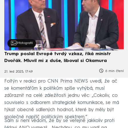
9
fotografií
Trump poslal Evropě tvrdý vzkaz, říká ministr
Dvořák. Mluvil mi z duše, liboval si Okamura
6 min čtení
21. led 2025, 17:49
Foltýn v reakci pro CNN Prima NEWS uvedl, že ač
se komentářům k politikům spíše vyhýbá, musí
zdůraznit na celé záležitosti jednu věc: „Cokoliv, co
souviselo s odborem strategické komunikace, se má
týkat obecně sdílených hodnot, které by měly být
společné napříč politickým spektrem.“
Sám si není vědom, že by se veřejně jakkoliv proti
šéfovi ANO vymezil. „Nechápu, co mu vadí na