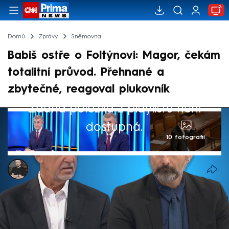
Domů
Zprávy
Sněmovna
Babiš ostře o Foltýnovi: Magor, čekám
totalitní průvod. Přehnané a
zbytečné, reagoval plukovník
Žádná položka z playlistu není
dostupná.
10 fotografií
Marek Pausz
21. led 2025, 18:31
Šéf ANO Andrej Babiš se v Poslanecké
sněmovně pustil do koordinátora