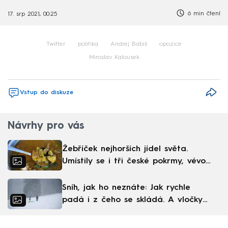
6 min čtení
17. srp 2021, 00:25
Twitter
politika
Andrej Babiš
opozice
Miroslav Kalousek
Vstup do diskuze
Návrhy pro vás
Žebříček nejhorších jídel světa.
Umístily se i tři české pokrmy, vévodí
skandinávská kuchyně
Sníh, jak ho neznáte: Jak rychle
padá i z čeho se skládá. A vločky
nejsou bílé