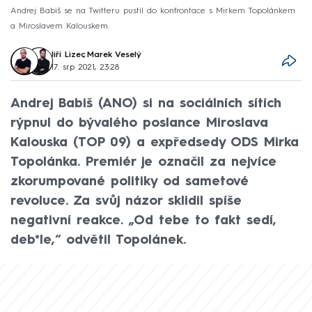
Andrej Babiš se na Twitteru pustil do konfrontace s Mirkem Topolánkem
a Miroslavem Kalouskem.
Jiří Lizec
,
Marek Veselý
17. srp 2021, 23:28
Andrej Babiš (ANO) si na sociálních sítích
rýpnul do bývalého poslance Miroslava
Kalouska (TOP 09) a expředsedy ODS Mirka
Topolánka. Premiér je označil za nejvíce
zkorumpované politiky od sametové
revoluce. Za svůj názor sklidil spíše
negativní reakce. „Od tebe to fakt sedí,
deb*le,“ odvětil Topolánek.