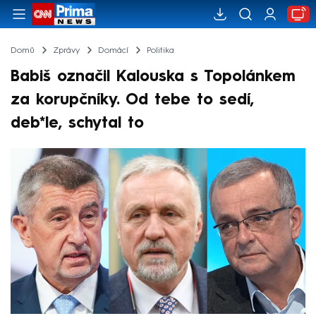
Domů
Zprávy
Domácí
Politika
Babiš označil Kalouska s Topolánkem
za korupčníky. Od tebe to sedí,
deb*le, schytal to