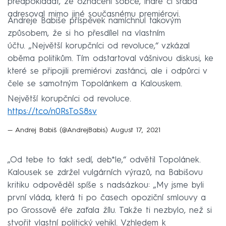
předpokládat, že označení sobce, lháře či sraba
adresoval mimo jiné současnému premiérovi.
Andreje Babiše příspěvek namíchnul takovým
způsobem, že si ho přesdílel na vlastním
účtu. „Největší korupčníci od revoluce,“ vzkázal
oběma politikům. Tím odstartoval vášnivou diskusi, ke
které se připojili premiérovi zastánci, ale i odpůrci v
čele se samotným Topolánkem a Kalouskem.
Největší korupčníci od revoluce.
https://t.co/n0RsToS8sv
— Andrej Babiš (@AndrejBabis)
August 17, 2021
„Od tebe to fakt sedí, deb*le,“ odvětil Topolánek.
Kalousek se zdržel vulgárních výrazů, na Babišovu
kritiku odpověděl spíše s nadsázkou: „My jsme byli
první vláda, která ti po časech opoziční smlouvy a
po Grossově éře zaťala žílu. Takže ti nezbylo, než si
stvořit vlastní politický vehikl. Vzhledem k