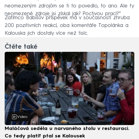
neomezeným zdrojům se ti to povedlo, to ano. Ale ty
neomezené zdroje jsi získal jak? Poctivou prací?“
Zatímco Babišův příspěvek má v současností zhruba
200 pozitivních reakcí, oba komentáře Topolánka a
Kalouska jich dostaly více než tisíc.
Čtěte také
Video
Maláčová seděla u narvaného stolu v restauraci.
Co tedy platí? ptal se Kalousek