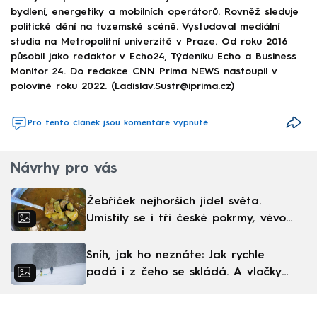
bydlení, energetiky a mobilních operátorů. Rovněž sleduje
politické dění na tuzemské scéně. Vystudoval mediální
studia na Metropolitní univerzitě v Praze. Od roku 2016
působil jako redaktor v Echo24, Týdeníku Echo a Business
Monitor 24. Do redakce CNN Prima NEWS nastoupil v
polovině roku 2022. (Ladislav.Sustr@iprima.cz)
Pro tento článek jsou komentáře vypnuté
Návrhy pro vás
Žebříček nejhorších jídel světa.
Umístily se i tři české pokrmy, vévodí
skandinávská kuchyně
Sníh, jak ho neznáte: Jak rychle
padá i z čeho se skládá. A vločky
nejsou bílé