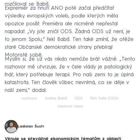
rozčiloval se Babiš.
Expremiér za hnutí ANO poté začal předčítat
výsledky evropských voleb, podle kterých měla
opozice posílit. Premiéra ale nicméně nepřestal
napadat. „Vy jste zničil ODS. Žádná ODS už není, je
to jenom Spolu,“ řekl Babiš. Ten také zmínil, že otěže
staré Občanské demokratické strany přebírají
Motoristé sobě.
Myslím si, že už vás nikdo nemůže brát vážně. „Tento
rozhovor mě utvrzuje, že v čele vlády je patologický
lhář, který potřebuje terapii. Pro naši zemi to je úplná
katastrofa. Ten člověk vůbec nevnímá, co se děje v
naší zemi,“ dodal.
rozhovor
Andrej Babiš
ODS
Petr Fiala (ODS)
Vlastimil Válek
Ladislav Šustr
Věnuje se převážně ekonomickým tématům z oblasti