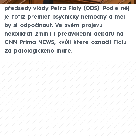
Poslanecké sněmovny tvrdě pustil do
předsedy vlády Petra Fialy (ODS). Podle něj
je totiž premiér psychicky nemocný a měl
by si odpočinout. Ve svém projevu
několikrát zmínil i předvolební debatu na
CNN Prima NEWS, kvůli které označil Fialu
za patologického lháře.