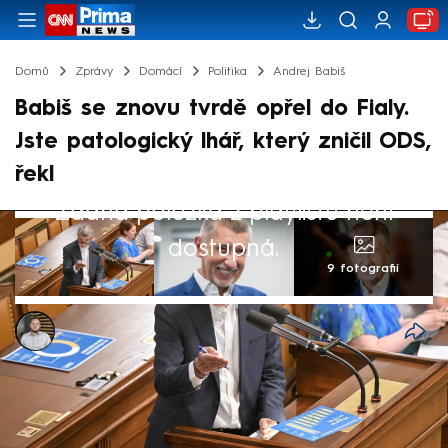
Domů
Zprávy
Domácí
Politika
Andrej Babiš
Babiš se znovu tvrdě opřel do Fialy.
Jste patologický lhář, který zničil ODS,
řekl
Žádná položka z playlistu není
dostupná.
9 fotografií
Ladislav Šustr
12. čvn 2024, 09:47
Předseda opozičního hnutí ANO Andrej
Babiš se během mimořádné schůze