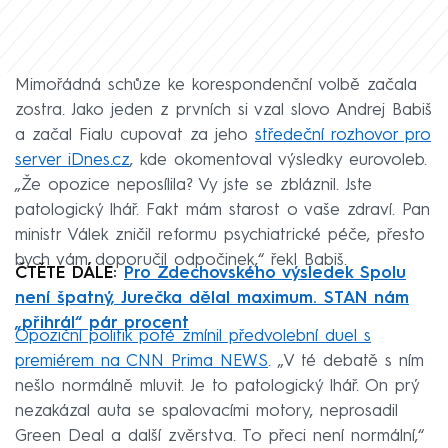
Mimořádná schůze ke korespondenční volbě začala
zostra. Jako jeden z prvních si vzal slovo Andrej Babiš
a začal Fialu cupovat za jeho
středeční rozhovor pro
server iDnes.cz
, kde okomentoval výsledky eurovoleb.
„Že opozice neposílila? Vy jste se zbláznil. Jste
patologický lhář. Fakt mám starost o vaše zdraví. Pan
ministr Válek zničil reformu psychiatrické péče, přesto
bych vám doporučil odpočinek,“ řekl Babiš.
ČTĚTE DÁLE:
Pro Zdechovského výsledek Spolu
není špatný, Jurečka dělal maximum. STAN nám
„přihrál“ pár procent
Opoziční politik poté zmínil předvolební duel s
premiérem na CNN Prima NEWS
. „V té debatě s ním
nešlo normálně mluvit. Je to patologický lhář. On prý
nezakázal auta se spalovacími motory, neprosadil
Green Deal a další zvěrstva. To přeci není normální,“