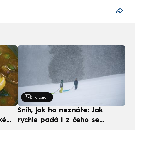
31
fotografií
Sníh, jak ho neznáte: Jak
ké
rychle padá i z čeho se
ská
skládá. A vločky nejsou bílé