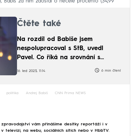
, Babiš za ním zaostal o necelé procento (34,99
Čtěte také
Na rozdíl od Babiše jsem
nespolupracoval s StB, uvedl
Pavel. Co říká na srovnání s
Putinem?
6 min čtení
16. led 2023, 11:14
politika
Andrej Babiš
CNN Prima NEWS
 zpravodajství vám přinášíme desítky reportáží i v
 televizi, na webu, sociálních sítích nebo v HbbTV.