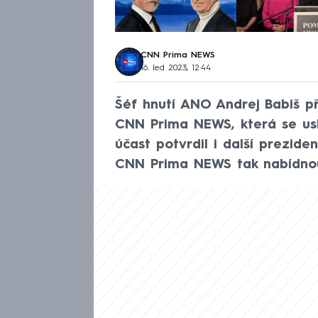
CNN Prima NEWS
16. led 2023, 12:44
Šéf hnutí ANO Andrej Babiš p
CNN Prima NEWS, která se usku
účast potvrdil i další prezide
CNN Prima NEWS tak nabídnou 