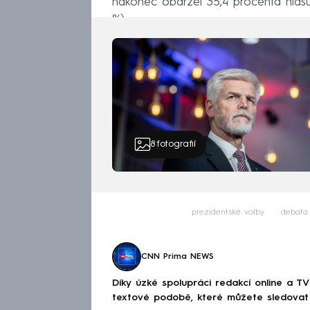
nakonec obdržel 35,4 procenta hlasů
%).
8
fotografií
prezidentské volby
debata
CNN Prima NEWS
Díky úzké spolupráci redakcí online a TV
textové podobě, které můžete sledovat v