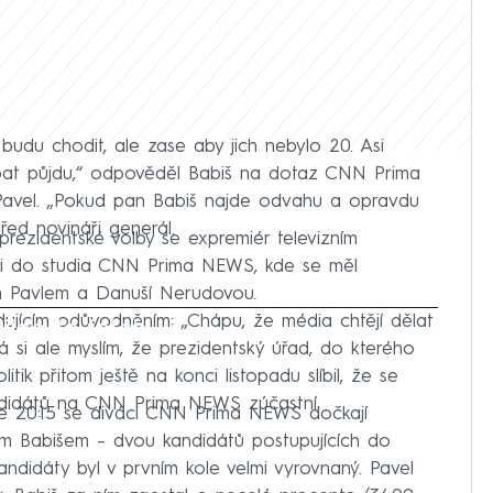
udu chodit, ale zase aby jich nebylo 20. Asi
ebat půjdu,“ odpověděl Babiš na dotaz CNN Prima
 Pavel. „Pokud pan Babiš najde odvahu a opravdu
před novináři generál.
ezidentské volby se expremiér televizním
ni do studia CNN Prima NEWS, kde se měl
rem Pavlem a Danuší Nerudovou.
dujícím odůvodněním: „Chápu, že média chtějí dělat
iled to fetch
á si ale myslím, že prezidentský úřad, do kterého
olitik přitom ještě na konci listopadu slíbil, že se
ndidátů na CNN Prima NEWS zúčastní.
e 20:15 se diváci CNN Prima NEWS dočkají
em Babišem – dvou kandidátů postupujících do
didáty byl v prvním kole velmi vyrovnaný. Pavel