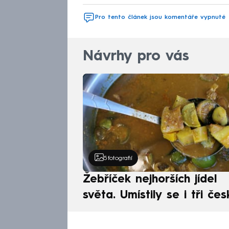
Pro tento článek jsou komentáře vypnuté
Návrhy pro vás
5
fotografií
Žebříček nejhorších jídel
světa. Umístily se i tři čes
pokrmy, vévodí skandináv
kuchyně