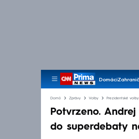
Domácí
Zahranič
Pořady
Domů
Zprávy
Volby
Prezidentské volby
Potvrzeno. Andrej 
do superdebaty 