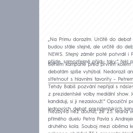
„Na Primu dorazím. Určitě do debat b
budou stále stejné, ale určitě do d
NEWS. Stejný záměr poté potvrdil i
přijde, samozřejmě přijdu taky,“ řekl 
Během kampaně před prvním kolem pr
debatám spíše vyhýbal. Nedorazil a
střetnout s hlavními favority – Pet
Tehdy Babiš pozvání nepřijal s násle
Fa
z prezidentské volby mediální show. J
kandiduji, si ji nezaslouží.“ Opoziční p
lednových debat prezidentských ka
Nezbývá než doufat, že 25. ledna v
přímého duelu Petra Pavla s Andrej
druhého kola. Souboj mezi oběma kan