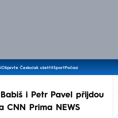
í
Objevte Česko
Jak ušetřit
Sport
Počasí
Babiš i Petr Pavel přijdou
na CNN Prima NEWS