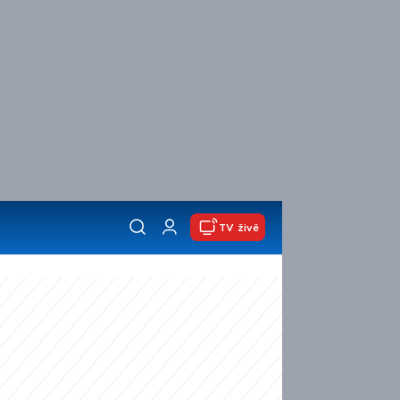
TV živě