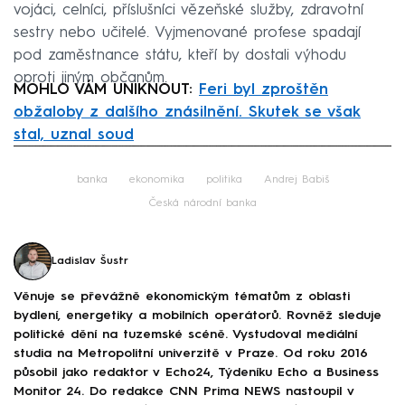
vojáci, celníci, příslušníci vězeňské služby, zdravotní
sestry nebo učitelé. Vyjmenované profese spadají
pod zaměstnance státu, kteří by dostali výhodu
oproti jiným občanům.
MOHLO VÁM UNIKNOUT:
Feri byl zproštěn
obžaloby z dalšího znásilnění. Skutek se však
stal, uznal soud
Failed to fetch
banka
ekonomika
politika
Andrej Babiš
Česká národní banka
Ladislav Šustr
Věnuje se převážně ekonomickým tématům z oblasti
bydlení, energetiky a mobilních operátorů. Rovněž sleduje
politické dění na tuzemské scéně. Vystudoval mediální
studia na Metropolitní univerzitě v Praze. Od roku 2016
působil jako redaktor v Echo24, Týdeníku Echo a Business
Monitor 24. Do redakce CNN Prima NEWS nastoupil v