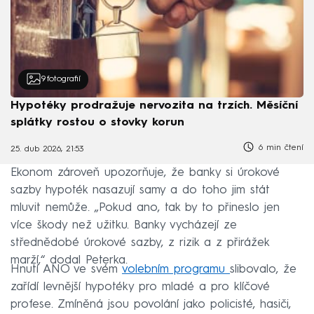
9
fotografií
Hypotéky prodražuje nervozita na trzích. Měsíční
splátky rostou o stovky korun
6 min čtení
25. dub 2026, 21:53
Ekonom zároveň upozorňuje, že banky si úrokové
sazby hypoték nasazují samy a do toho jim stát
mluvit nemůže. „Pokud ano, tak by to přineslo jen
více škody než užitku. Banky vycházejí ze
střednědobé úrokové sazby, z rizik a z přirážek
marží,“ dodal Peterka.
Hnutí ANO ve svém
volebním programu
slibovalo, že
zařídí levnější hypotéky pro mladé a pro klíčové
profese. Zmíněná jsou povolání jako policisté, hasiči,