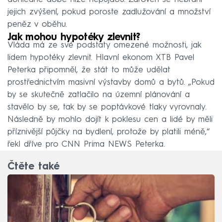
jejich zvýšení, pokud poroste zadlužování a množství
peněz v oběhu.
Jak mohou hypotéky zlevnit?
Vláda má ze své podstaty omezené možnosti, jak
lidem hypotéky zlevnit. Hlavní ekonom XTB Pavel
Peterka připomněl, že stát to může udělat
prostřednictvím masivní výstavby domů a bytů. „Pokud
by se skutečně zatlačilo na územní plánování a
stavělo by se, tak by se poptávkové tlaky vyrovnaly.
Následně by mohlo dojít k poklesu cen a lidé by měli
příznivější půjčky na bydlení, protože by platili méně,“
řekl dříve pro CNN Prima NEWS Peterka.
Čtěte také