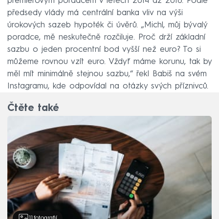
premiérovým poradcem v letech 2014 až 2018. Podle
předsedy vlády má centrální banka vliv na výši
úrokových sazeb hypoték či úvěrů. „Michl, můj bývalý
poradce, mě neskutečně rozčiluje. Proč drží základní
sazbu o jeden procentní bod vyšší než euro? To si
můžeme rovnou vzít euro. Vždyť máme korunu, tak by
měl mít minimálně stejnou sazbu,“ řekl Babiš na svém
Instagramu, kde odpovídal na otázky svých příznivců.
Čtěte také
11
fotografií