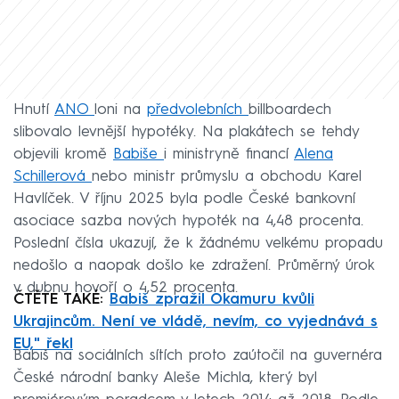
Hnutí
ANO
loni na
předvolebních
billboardech
slibovalo levnější hypotéky. Na plakátech se tehdy
objevili kromě
Babiše
i ministryně financí
Alena
Schillerová
nebo ministr průmyslu a obchodu Karel
Havlíček. V říjnu 2025 byla podle České bankovní
asociace sazba nových hypoték na 4,48 procenta.
Poslední čísla ukazují, že k žádnému velkému propadu
nedošlo a naopak došlo ke zdražení. Průměrný úrok
v dubnu hovoří o 4,52 procenta.
ČTĚTE TAKÉ:
Babiš zpražil Okamuru kvůli
Ukrajincům. Není ve vládě, nevím, co vyjednává s
EU," řekl
Babiš na sociálních sítích proto zaútočil na guvernéra
České národní banky Aleše Michla, který byl