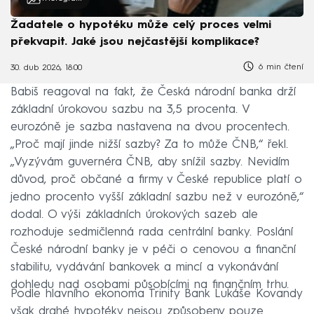
Žadatele o hypotéku může celý proces velmi
překvapit. Jaké jsou nejčastější komplikace?
6 min čtení
30. dub 2026, 18:00
Babiš reagoval na fakt, že Česká národní banka drží
základní úrokovou sazbu na 3,5 procenta. V
eurozóně je sazba nastavena na dvou procentech.
„Proč mají jinde nižší sazby? Za to může ČNB,“ řekl.
„Vyzývám guvernéra ČNB, aby snížil sazby. Nevidím
důvod, proč občané a firmy v České republice platí o
jedno procento vyšší základní sazbu než v eurozóně,“
dodal. O výši základních úrokových sazeb ale
rozhoduje sedmičlenná rada centrální banky. Poslání
České národní banky je v péči o cenovou a finanční
stabilitu, vydávání bankovek a mincí a vykonávání
dohledu nad osobami působícími na finančním trhu.
Podle hlavního ekonoma Trinity Bank Lukáše Kovandy
však drahé hypotéky nejsou způsobeny pouze