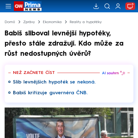
Domů
Zprávy
Ekonomika
Reality a hypotéky
Babiš sliboval levnější hypotéky,
přesto stále zdražují. Kdo může za
růst nedostupných úvěrů?
NEŽ ZAČNETE ČÍST
Slib levnějších hypoték se nekoná.
Babiš kritizuje guvernéra ČNB.