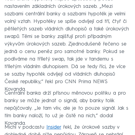
nastavením základních úrokových sazeb. „Mezi
sazbami centrální banky a sazbami hypoték je velmi
volný vztah. Hypotéky se spíše odvíjejí od tří, čtyř či
pětiletých sazeb vládních dluhopisů a také úrokových
swapů. Těmi se banky zajišťují proti případným
výkyvům úrokových sazeb. Zjednodušeně řečeno se
jedná o cenu peněz pro samotné banky. Pokud se
podíváme na tříletý swap, tak jde v tandemu s
tříletým vládním dluhopisem. Dá se tedy říci, že více
se sazby hypoték odvíjejí od vládních dluhopisů
České republiky,“ řekl pro CNN Prima NEWS
Kovanda.
Centrální banka drží přísnou měnovou politiku a pro
banky se může jednat o signál, aby banky tolik
nepůjčovaly. „Je tam vliv, ale je to pouze signál. Jak s
tím banky naloží, to už je čistě na nich,“ dodal
Kovanda.
Michl v podcastu
Insider
řekl, že úrokové sazby v
dohledné době níže nepůjdou. Zároveň se nebrání