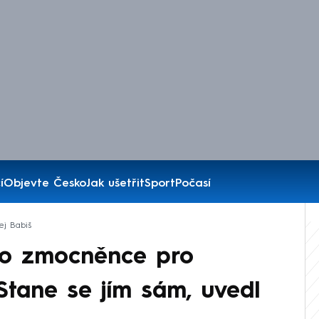
í
Objevte Česko
Jak ušetřit
Sport
Počasí
ej Babiš
ího zmocněnce pro
Stane se jím sám, uvedl