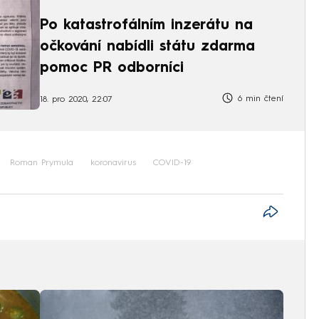
Po katastrofálním inzerátu na
očkování nabídli státu zdarma
pomoc PR odborníci
6 min čtení
18. pro 2020, 22:07
Roman Prymula
koronavirus
COVID-19