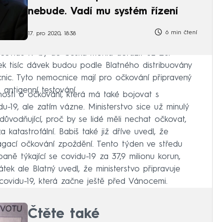
nebude. Vadí mu systém řízení
6 min čtení
17. pro 2020, 18:38
i covidu-19 by do Česka mohla dorazit už 26.
ek tisíc dávek budou podle Blatného distribuovány
nic. Tyto nemocnice mají pro očkování připravený
antigenní testování.
osti o očkování, která má také bojovat s
u-19, ale zatím vázne. Ministerstvo sice už minulý
důvodňující, proč by se lidé měli nechat očkovat,
a katastrofální. Babiš také již dříve uvedl, že
pagací očkování zpoždění. Tento týden ve středu
aně týkající se covidu-19 za 37,9 milionu korun,
tek ale Blatný uvedl, že ministerstvo připravuje
ovidu-19, která začne ještě před Vánocemi.
Čtěte také