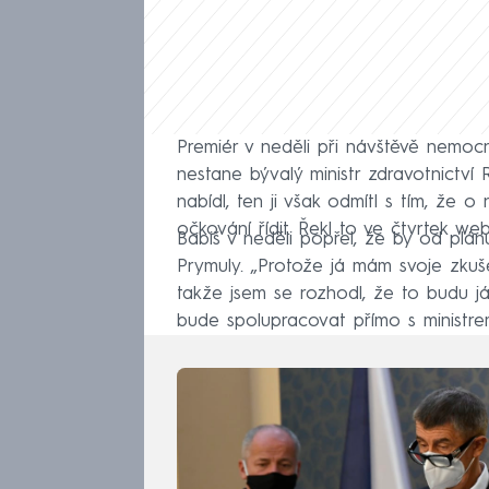
Premiér v neděli při návštěvě nemo
nestane bývalý ministr zdravotnictví
nabídl, ten ji však odmítl s tím, že o
očkování řídit. Řekl to ve čtvrtek w
Babiš v neděli popřel, že by od plán
Prymuly. „Protože já mám svoje zkušen
takže jsem se rozhodl, že to budu j
bude spolupracovat přímo s ministre