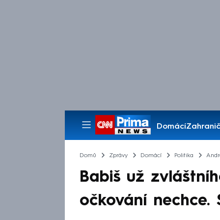
Domácí
Zahranič
Pořady
Domů
Zprávy
Domácí
Politika
Andr
Babiš už zvláštn
očkování nechce. 