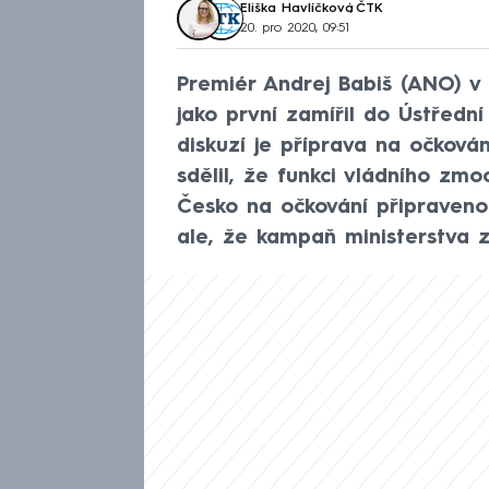
Eliška Havlíčková
,
ČTK
20. pro 2020, 09:51
Premiér Andrej Babiš (ANO) v 
jako první zamířil do Ústředn
diskuzí je příprava na očková
sdělil, že funkci vládního zm
Česko na očkování připraveno 
ale, že kampaň ministerstva z