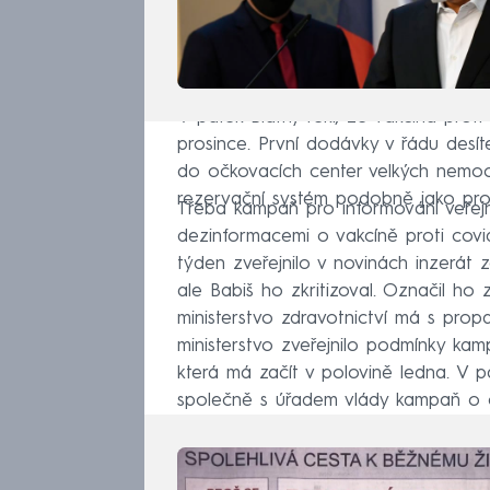
V pátek Blatný řekl, že vakcína prot
prosince. První dodávky v řádu desít
do očkovacích center velkých nemoc
rezervační systém podobně jako pro 
Třeba kampaň pro informování veřejn
dezinformacemi o vakcíně proti covid
týden zveřejnilo v novinách inzerát z
ale Babiš ho zkritizoval. Označil ho z
ministerstvo zdravotnictví má s pro
ministerstvo zveřejnilo podmínky kamp
která má začít v polovině ledna. V pá
společně s úřadem vlády kampaň o c