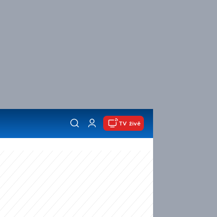
TV živě