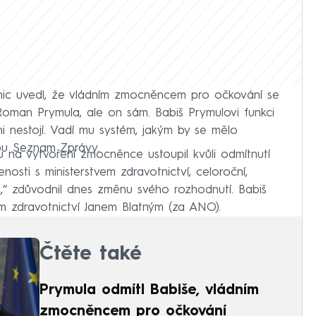
cnic uvedl, že vládním zmocněncem pro očkování se
 Roman Prymula, ale on sám. Babiš Prymulovi funkci
 ni nestojí. Vadí mu systém, jakým by se mělo
ebu Seznam Zprávy.
u na vytvoření zmocněnce ustoupil kvůli odmítnutí
osti s ministerstvem zdravotnictví, celoroční,
á,“ zdůvodnil dnes změnu svého rozhodnutí. Babiš
m zdravotnictví Janem Blatným (za ANO).
Čtěte také
Prymula odmítl Babiše, vládním
zmocněncem pro očkování