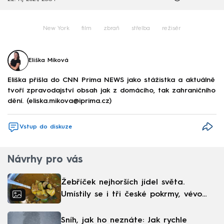
New York
film
zbraň
střelba
režisér
Eliška Míková
Eliška přišla do CNN Prima NEWS jako stážistka a aktuálně
tvoří zpravodajství obsah jak z domácího, tak zahraničního
dění. (eliska.mikova@iprima.cz)
Vstup do diskuze
Návrhy pro vás
Žebříček nejhorších jídel světa.
Umístily se i tři české pokrmy, vévodí
skandinávská kuchyně
Sníh, jak ho neznáte: Jak rychle