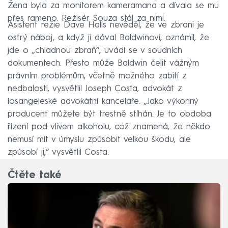
Žena byla za monitorem kameramana a dívala se mu
přes rameno. Režisér Souza stál za nimi.
Asistent režie Dave Halls nevěděl, že ve zbrani je
ostrý náboj, a když ji dával Baldwinovi, oznámil, že
jde o „chladnou zbraň“, uvádí se v soudních
dokumentech. Přesto může Baldwin čelit vážným
právním problémům, včetně možného zabití z
nedbalosti, vysvětlil Joseph Costa, advokát z
losangeleské advokátní kanceláře. „Jako výkonný
producent můžete být trestně stíhán. Je to obdoba
řízení pod vlivem alkoholu, což znamená, že někdo
nemusí mít v úmyslu způsobit velkou škodu, ale
způsobí ji,“ vysvětlil Costa.
Čtěte také