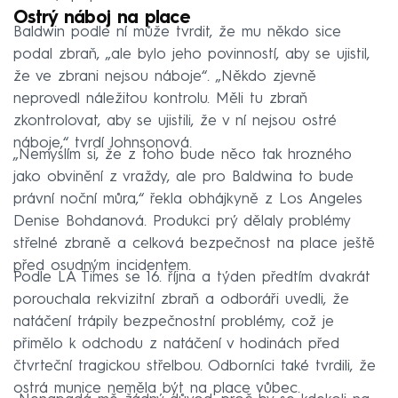
Ostrý náboj na place
Baldwin podle ní může tvrdit, že mu někdo sice
podal zbraň, „ale bylo jeho povinností, aby se ujistil,
že ve zbrani nejsou náboje“. „Někdo zjevně
neprovedl náležitou kontrolu. Měli tu zbraň
zkontrolovat, aby se ujistili, že v ní nejsou ostré
náboje,“ tvrdí Johnsonová.
„Nemyslím si, že z toho bude něco tak hrozného
jako obvinění z vraždy, ale pro Baldwina to bude
právní noční můra,“ řekla obhájkyně z Los Angeles
Denise Bohdanová. Produkci prý dělaly problémy
střelné zbraně a celková bezpečnost na place ještě
před osudným incidentem.
Podle LA Times se 16. října a týden předtím dvakrát
porouchala rekvizitní zbraň a odboráři uvedli, že
natáčení trápily bezpečnostní problémy, což je
přimělo k odchodu z natáčení v hodinách před
čtvrteční tragickou střelbou. Odborníci také tvrdili, že
ostrá munice neměla být na place vůbec.