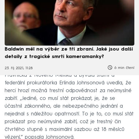
Baldwin měl na výběr ze tří zbraní. Jaké jsou další
detaily z tragické smrti kameramanky?
6 min čtení
23. říj 2021, 11:28
Právnička z Nového Mexika a bývalá státní a
federální prokurátorka Erlinda Johnsonová uvedla, že
herci hrozí možná trestní odpovědnost za neúmyslné
zabití. „Jediné, co musí stát prokázat, je, že se
účastnil zákonného, ale nebezpečného jednání a
nejednal s náležitou opatrností. To je to, co musí stát
prokázat pro neúmyslné zabití, což je trestný čin
čtvrtého stupně s maximální sazbou až 18 měsíců
vězení,“ popsala Johnsonová.