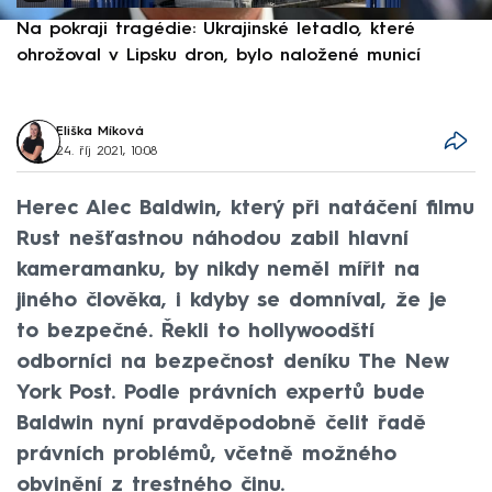
Na pokraji tragédie: Ukrajinské letadlo, které
P
ohrožoval v Lipsku dron, bylo naložené municí
e
Eliška Míková
24. říj 2021, 10:08
Herec Alec Baldwin, který při natáčení filmu
Rust nešťastnou náhodou zabil hlavní
kameramanku, by nikdy neměl mířit na
jiného člověka, i kdyby se domníval, že je
to bezpečné. Řekli to hollywoodští
odborníci na bezpečnost deníku The New
York Post. Podle právních expertů bude
Baldwin nyní pravděpodobně čelit řadě
právních problémů, včetně možného
obvinění z trestného činu.