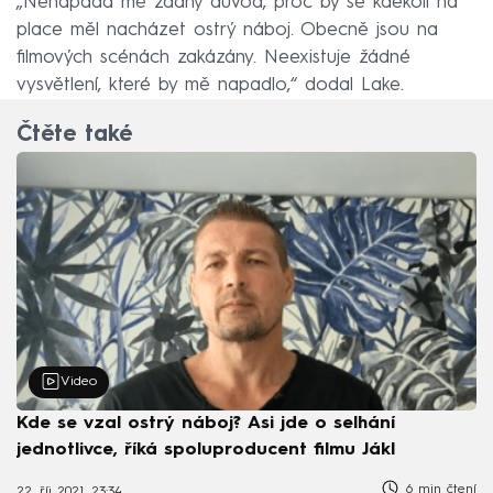
„Nenapadá mě žádný důvod, proč by se kdekoli na
place měl nacházet ostrý náboj. Obecně jsou na
filmových scénách zakázány. Neexistuje žádné
vysvětlení, které by mě napadlo,“ dodal Lake.
Čtěte také
Video
Kde se vzal ostrý náboj? Asi jde o selhání
jednotlivce, říká spoluproducent filmu Jákl
6 min čtení
22. říj 2021, 23:34