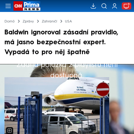
Domů
Zprávy
Zahraničí
USA
Baldwin ignoroval zásadní pravidlo,
má jasno bezpečnostní expert.
Vypadá to pro něj špatně
Žádná položka z playlistu není
Výběr redakce
dostupná.