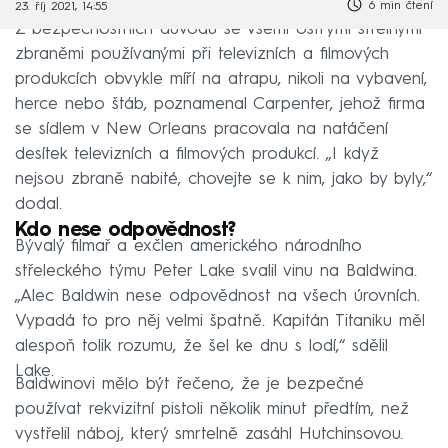
6 min čtení
23. říj 2021, 14:55
Z bezpečnostních důvodů se všemi ostrými střelnými
zbraněmi používanými při televizních a filmových
produkcích obvykle míří na atrapu, nikoli na vybavení,
herce nebo štáb, poznamenal Carpenter, jehož firma
se sídlem v New Orleans pracovala na natáčení
desítek televizních a filmových produkcí. „I když
nejsou zbraně nabité, chovejte se k nim, jako by byly,“
dodal.
Kdo nese odpovědnost?
Bývalý filmař a exčlen amerického národního
střeleckého týmu Peter Lake svalil vinu na Baldwina.
„Alec Baldwin nese odpovědnost na všech úrovních.
Vypadá to pro něj velmi špatně. Kapitán Titaniku měl
alespoň tolik rozumu, že šel ke dnu s lodí,“ sdělil
Lake.
Baldwinovi mělo být řečeno, že je bezpečné
používat rekvizitní pistoli několik minut předtím, než
vystřelil náboj, který smrtelně zasáhl Hutchinsovou.