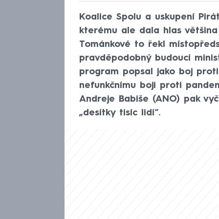
Koalice Spolu a uskupení Pir
kterému ale dala hlas většina 
Tománkové to řekl místopřed
pravděpodobný budoucí minist
program popsal jako boj prot
nefunkčnímu boji proti pandem
Andreje Babiše (ANO) pak vyče
„desítky tisíc lidí“.