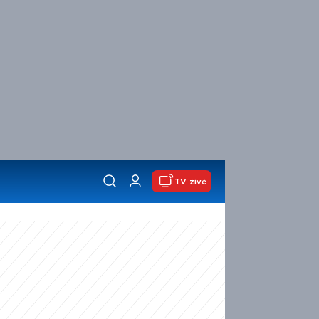
TV živě