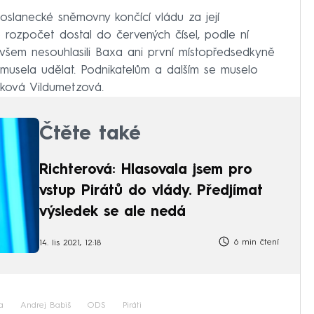
slanecké sněmovny končící vládu za její
e rozpočet dostal do červených čísel, podle ní
šem nesouhlasili Baxa ani první místopředsedkyně
 musela udělat. Podnikatelům a dalším se muselo
ačková Vildumetzová.
Čtěte také
Richterová: Hlasovala jsem pro
vstup Pirátů do vlády. Předjímat
výsledek se ale nedá
6 min čtení
14. lis 2021, 12:18
a
Andrej Babiš
ODS
Piráti