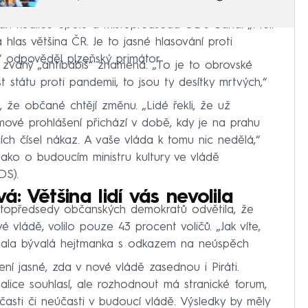
váří koalice Spolu a místopředseda ODS Baxa. „Měli
hlas většina ČR. Je to jasné hlasování proti
,“ odpověděl plzeňský primátor.
zvaný „antibabiš“ znamená. „To je to obrovské
t státu proti pandemii, to jsou ty desítky mrtvých,“
 že občané chtějí změnu. „Lidé řekli, že už
mové prohlášení přichází v době, kdy je na prahu
ch čísel nákaz. A vaše vláda k tomu nic nedělá,“
jako o budoucím ministru kultury ve vládě
DS).
: Většina lidí vás nevolila
topředsedy občanských demokratů odvětila, že
 vládě, volilo pouze 43 procent voličů. „Jak víte,
dodala bývalá hejtmanka s odkazem na neúspěch
í jasné, zda v nové vládě zasednou i Piráti.
lice souhlasí, ale rozhodnout má stranické forum,
účasti či neúčasti v budoucí vládě. Výsledky by měly