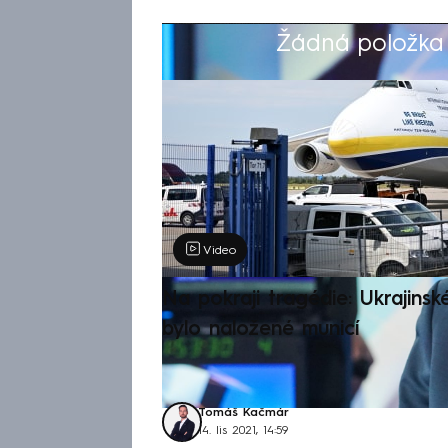
Žádná položka z
Výběr redakce
Video
Na pokraji tragédie: Ukrajinsk
bylo naložené municí
Tomáš Kačmár
14. lis 2021, 14:59