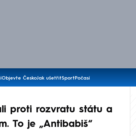
í
Objevte Česko
Jak ušetřit
Sport
Počasí
li proti rozvratu státu a
m. To je „Antibabiš“