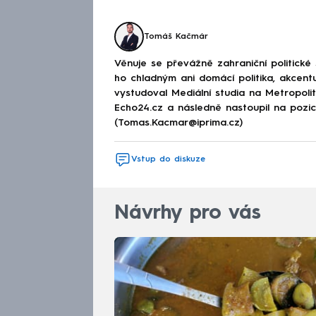
Tomáš Kačmár
Věnuje se převážně zahraniční politické
ho chladným ani domácí politika, akcent
vystudoval Mediální studia na Metropolitn
Echo24.cz a následně nastoupil na poz
(Tomas.Kacmar@iprima.cz)
Vstup do diskuze
Návrhy pro vás