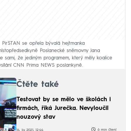
 a PirSTAN se opřela bývalá hejtmanka
místopředsedkyně Poslanecké sněmovny Jana
e sami, že jediným programem, který měly koalice
 vysílání CNN Prima NEWS poslankyně.
Čtěte také
Testovat by se mělo ve školách i
firmách, říká Jurečka. Nevyloučil
nouzový stav
6 min čtení
14. lis 2021, 12:44