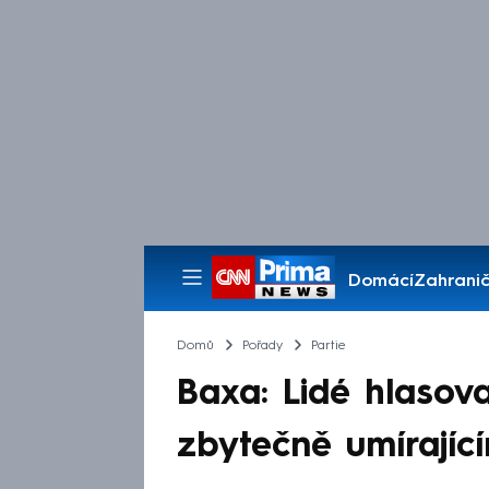
Domácí
Zahranič
Pořady
Domů
Pořady
Partie
Baxa: Lidé hlasova
zbytečně umírající