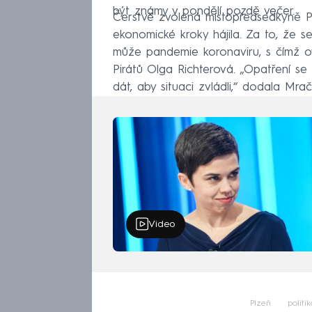
být známy v pondělí pozdě večer.
Čerstvě zvolená místopředsedkyně Po
ekonomické kroky hájila. Za to, že s
může pandemie koronaviru, s čímž ov
Pirátů Olga Richterová. „Opatření se
dát, aby situaci zvládli,“ dodala Mr
Video
Plzeň
politik