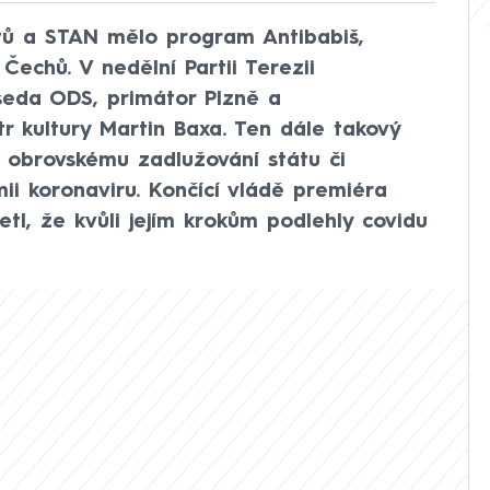
átů a STAN mělo program Antibabiš,
Čechů. V nedělní Partii Terezii
seda ODS, primátor Plzně a
r kultury Martin Baxa. Ten dále takový
i obrovskému zadlužování státu či
ii koronaviru. Končící vládě premiéra
tl, že kvůli jejím krokům podlehly covidu