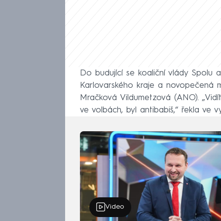
Do budující se koaliční vlády Spolu
Karlovarského kraje a novopečená 
Mračková Vildumetzová (ANO). „Vidít
ve volbách, byl antibabiš,“ řekla ve
Video