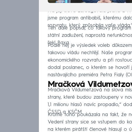
Na její slova zareagovala jedna z t
jsme program antibabiš, kterému dala 
rozvratu, který způsobila vaše vláda
Ten dále popsal, co takový program 
státní zadlužení, naprostá nefunkčnos
řekl Baxa.
Podle něj je výsledek voleb důkazem,
takovou vládu nechtějí. Naše progra
ekonomického rozvratu a při rostoucí
dodal poslanec, o kterém se hovoří 
nastávajícího premiéra Petra Fialy (O
Mračková Vildumetzová
Mračková Vildumetzová na slova mís
strany, které budou zastoupeny v nové
1,1 milionu hlasů navíc propadlo,“ 
ČSSD a KSČM.
Kromě toho poukázala na fakt, že nen
Vedení strany sice se vstupem do koa
na kterém pirátští členové hlasují o 