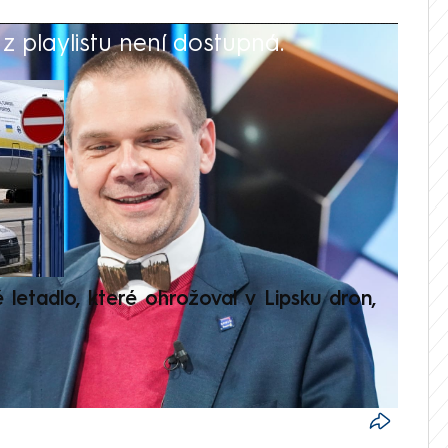
 playlistu není dostupná.
V
é letadlo, které ohrožoval v Lipsku dron,
Přilá
polit