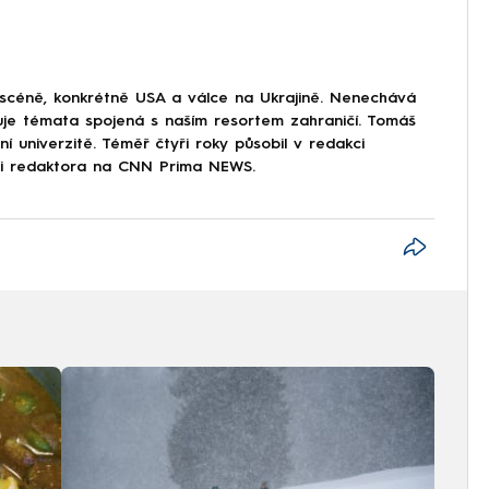
 scéně, konkrétně USA a válce na Ukrajině. Nenechává
uje témata spojená s naším resortem zahraničí. Tomáš
í univerzitě. Téměř čtyři roky působil v redakci
ici redaktora na CNN Prima NEWS.