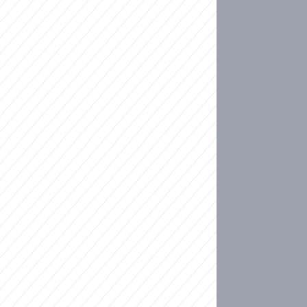
ideo
kat migranty do Česka? Sami by odešli, tvrdí exp
ické sebevraždě