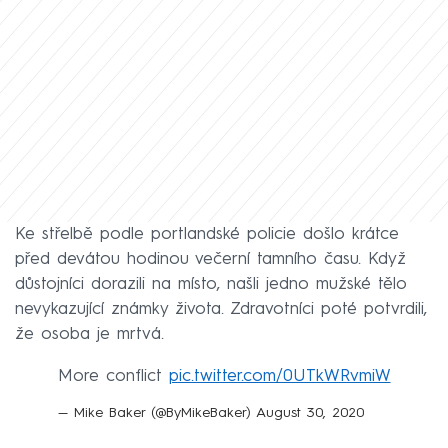
Ke střelbě podle portlandské policie došlo krátce
před devátou hodinou večerní tamního času. Když
důstojníci dorazili na místo, našli jedno mužské tělo
nevykazující známky života. Zdravotníci poté potvrdili,
že osoba je mrtvá.
More conflict
pic.twitter.com/0UTkWRvmiW
— Mike Baker (@ByMikeBaker)
August 30, 2020