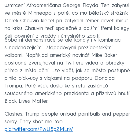
usmrcení Afroameričana George Floyda. Ten zahynul
ve městě Minneapolis poté, co mu bělošský strážník
Derek Chauvin klečel při zatýkání téměř devět minut
na krku. Chauvin teď společně s dalšími třemi kolegy
čelí obvinění z vraždy i úmyslného zabití.
Sobotní demonstrace se ale konaly i v kombinaci
s nadcházejícími listopadovými prezidentskými
volbami. Například americký novinář Mike Baker
postupně zveřejňoval na Twitteru videa a obrázky
přímo z místa dění. Lze vidět, jak se město postupně
plnilo pick-upy s vlajkami na podporu Donalda
Trumpa. Poté však došlo ke střetu zastánců
současného amerického prezidenta a příznivců hnutí
Black Lives Matter.
Clashes. Trump people unload paintballs and pepper
spray. They shot me too.
pic.twitter.com/PwU5pZMLnV