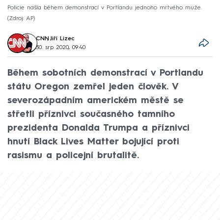
Policie našla během demonstrací v Portlandu jednoho mrtvého muže.
Zdroj: AP
CNN
,
Jiří Lizec
30. srp 2020, 09:40
Během sobotních demonstrací v Portlandu
státu Oregon zemřel jeden člověk. V
severozápadním americkém městě se
střetli příznivci současného tamního
prezidenta Donalda Trumpa a příznivci
hnutí Black Lives Matter bojující proti
rasismu a policejní brutalitě.