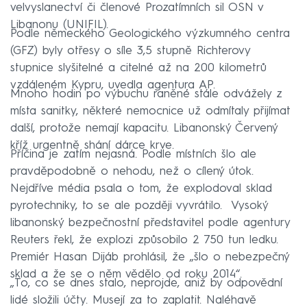
velvyslanectví či členové Prozatímních sil OSN v
Libanonu (UNIFIL).
Podle německého Geologického výzkumného centra
(GFZ) byly otřesy o síle 3,5 stupně Richterovy
stupnice slyšitelné a citelné až na 200 kilometrů
vzdáleném Kypru, uvedla agentura AP.
Mnoho hodin po výbuchu raněné stále odvážely z
místa sanitky, některé nemocnice už odmítaly přijímat
další, protože nemají kapacitu. Libanonský Červený
kříž urgentně shání dárce krve.
Příčina je zatím nejasná. Podle místních šlo ale
pravděpodobně o nehodu, než o cílený útok.
Nejdříve média psala o tom, že explodoval sklad
pyrotechniky, to se ale později vyvrátilo. Vysoký
libanonský bezpečnostní představitel podle agentury
Reuters řekl, že explozi způsobilo 2 750 tun ledku.
Premiér Hasan Dijáb prohlásil, že „šlo o nebezpečný
sklad a že se o něm vědělo od roku 2014“.
„To, co se dnes stalo, neprojde, aniž by odpovědní
lidé složili účty. Musejí za to zaplatit. Naléhavě