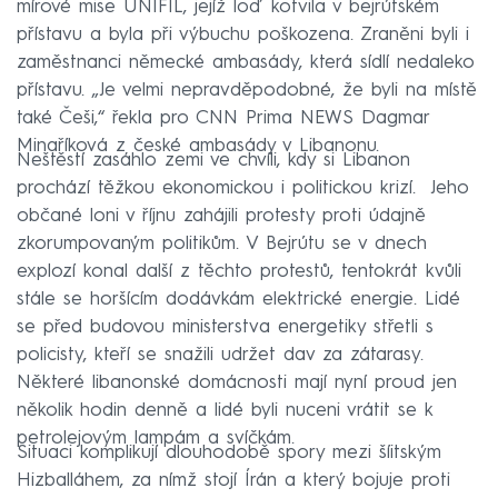
mírové mise UNIFIL, jejíž loď kotvila v bejrútském
přístavu a byla při výbuchu poškozena. Zraněni byli i
zaměstnanci německé ambasády, která sídlí nedaleko
přístavu. „Je velmi nepravděpodobné, že byli na místě
také Češi,“ řekla pro CNN Prima NEWS Dagmar
Minaříková z české ambasády v Libanonu.
Neštěstí zasáhlo zemi ve chvíli, kdy si Libanon
prochází těžkou ekonomickou i politickou krizí. Jeho
občané loni v říjnu zahájili protesty proti údajně
zkorumpovaným politikům. V Bejrútu se v dnech
explozí konal další z těchto protestů, tentokrát kvůli
stále se horšícím dodávkám elektrické energie. Lidé
se před budovou ministerstva energetiky střetli s
policisty, kteří se snažili udržet dav za zátarasy.
Některé libanonské domácnosti mají nyní proud jen
několik hodin denně a lidé byli nuceni vrátit se k
petrolejovým lampám a svíčkám.
Situaci komplikují dlouhodobě spory mezi šíitským
Hizballáhem, za nímž stojí Írán a který bojuje proti