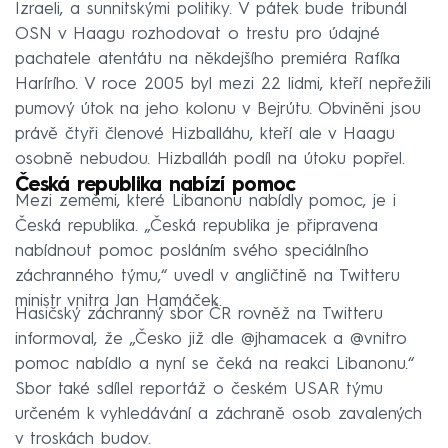
Izraeli, a sunnitskými politiky. V pátek bude tribunál
OSN v Haagu rozhodovat o trestu pro údajné
pachatele atentátu na někdejšího premiéra Rafíka
Harírího. V roce 2005 byl mezi 22 lidmi, kteří nepřežili
pumový útok na jeho kolonu v Bejrútu. Obviněni jsou
právě čtyři členové Hizballáhu, kteří ale v Haagu
osobně nebudou. Hizballáh podíl na útoku popřel.
Česká republika nabízí pomoc
Mezi zeměmi, které Libanonu nabídly pomoc, je i
Česká republika. „Česká republika je připravena
nabídnout pomoc posláním svého speciálního
záchranného týmu,“ uvedl v angličtině na Twitteru
ministr vnitra Jan Hamáček.
Hasičský záchranný sbor ČR rovněž na Twitteru
informoval, že „Česko již dle @jhamacek a @vnitro
pomoc nabídlo a nyní se čeká na reakci Libanonu.“
Sbor také sdílel reportáž o českém USAR týmu
určeném k vyhledávání a záchraně osob zavalených
v troskách budov.