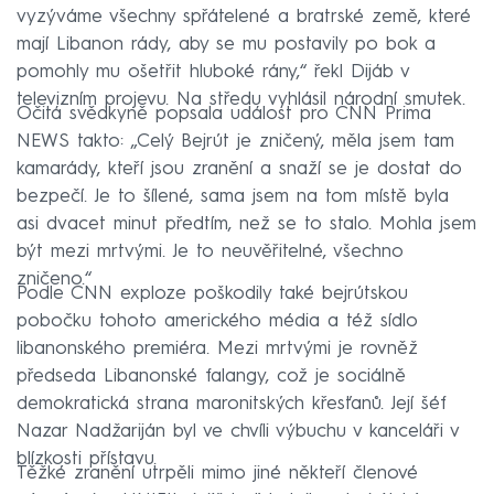
vyzýváme všechny spřátelené a bratrské země, které
mají Libanon rády, aby se mu postavily po bok a
pomohly mu ošetřit hluboké rány,“ řekl Dijáb v
televizním projevu. Na středu vyhlásil národní smutek.
Očitá svědkyně popsala událost pro CNN Prima
NEWS takto: „Celý Bejrút je zničený, měla jsem tam
kamarády, kteří jsou zranění a snaží se je dostat do
bezpečí. Je to šílené, sama jsem na tom místě byla
asi dvacet minut předtím, než se to stalo. Mohla jsem
být mezi mrtvými. Je to neuvěřitelné, všechno
zničeno.“
Podle CNN exploze poškodily také bejrútskou
pobočku tohoto amerického média a též sídlo
libanonského premiéra. Mezi mrtvými je rovněž
předseda Libanonské falangy, což je sociálně
demokratická strana maronitských křesťanů. Její šéf
Nazar Nadžariján byl ve chvíli výbuchu v kanceláři v
blízkosti přístavu.
Těžké zranění utrpěli mimo jiné někteří členové