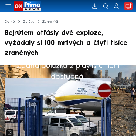
Domů
Zprávy
Zahraničí
Bejrútem otřásly dvě exploze,
vyžádaly si 100 mrtvých a čtyři tisíce
zraněných
Žádná položka z playlistu není
Výběr redakce
dostupná.