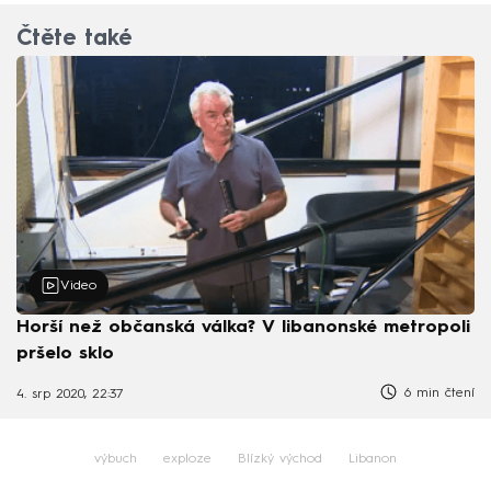
Čtěte také
Video
Horší než občanská válka? V libanonské metropoli
pršelo sklo
6 min čtení
4. srp 2020, 22:37
výbuch
exploze
Blízký východ
Libanon