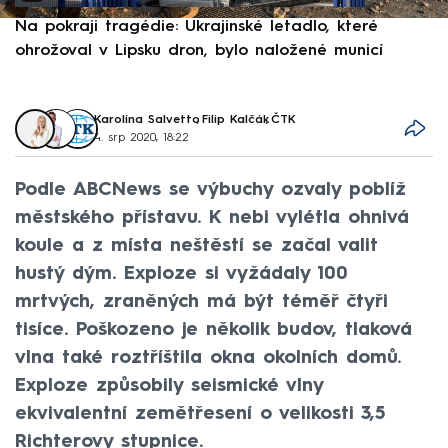
Na pokraji tragédie: Ukrajinské letadlo, které
P
ohrožoval v Lipsku dron, bylo naložené municí
e
Karolína Salvetto
,
Filip Kalčák
,
ČTK
4. srp 2020, 18:22
Podle ABCNews se výbuchy ozvaly poblíž
městského přístavu. K nebi vylétla ohnivá
koule a z místa neštěstí se začal valit
hustý dým. Exploze si vyžádaly 100
mrtvých, zraněných má být téměř čtyři
tisíce. Poškozeno je několik budov, tlaková
vlna také roztříštila okna okolních domů.
Exploze způsobily seismické vlny
ekvivalentní zemětřesení o velikosti 3,5
Richterovy stupnice.