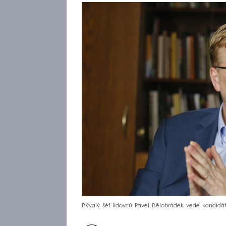
Bývalý šéf lidovců Pavel Bělobrádek vede kandidá