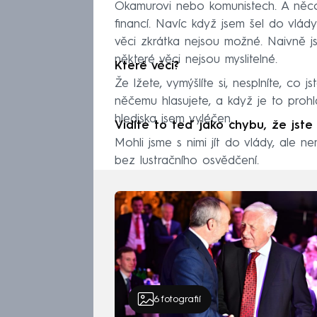
Okamurovi nebo komunistech. A něco 
financí. Navíc když jsem šel do vlády
věci zkrátka nejsou možné. Naivně js
některé věci nejsou myslitelné.
Které věci?
Že lžete, vymýšlíte si, nesplníte, co j
něčemu hlasujete, a když je to prohl
hlediska jsem vyléčen.
Vidíte to teď jako chybu, že jste
Mohli jsme s nimi jít do vlády, ale n
bez lustračního osvědčení.
6
fotografií