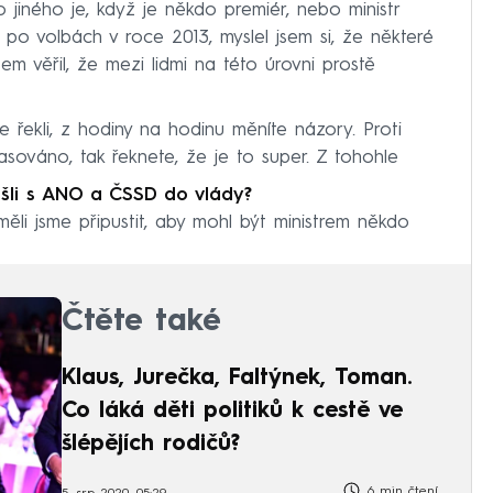
jiného je, když je někdo premiér, nebo ministr
 po volbách v roce 2013, myslel jsem si, že některé
em věřil, že mezi lidmi na této úrovni prostě
ste řekli, z hodiny na hodinu měníte názory. Proti
asováno, tak řeknete, že je to super. Z tohohle
 šli s ANO a ČSSD do vlády?
eměli jsme připustit, aby mohl být ministrem někdo
Čtěte také
Klaus, Jurečka, Faltýnek, Toman.
Co láká děti politiků k cestě ve
šlépějích rodičů?
6 min čtení