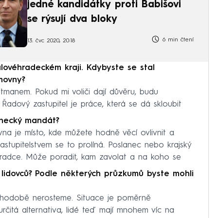
jedné kandidátky proti Babišovi
se rýsují dva bloky
6 min čtení
13. čvc 2020, 20:18
ovéhradeckém kraji. Kdybyste se stal
movny?
ejtmanem. Pokud mi voliči dají důvěru, budu
 Řadový zastupitel je práce, která se dá skloubit
anecký mandát?
vna je místo, kde můžete hodně věcí ovlivnit a
stupitelstvem se to prolíná. Poslanec nebo krajský
 poradce. Může poradit, kam zavolat a na koho se
lidovců? Podle některých průzkumů byste mohli
uhodobě nerosteme. Situace je poměrně
určitá alternativa, lidé teď mají mnohem víc na