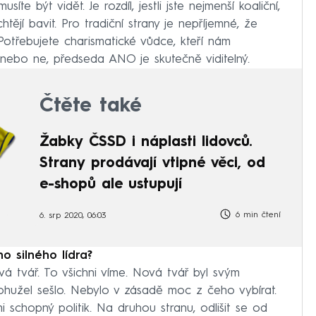
síte být vidět. Je rozdíl, jestli jste nejmenší koaliční,
tějí bavit. Pro tradiční strany je nepříjemné, že
. Potřebujete charismatické vůdce, kteří nám
 nebo ne, předseda ANO je skutečně viditelný.
Čtěte také
Žabky ČSSD i náplasti lidovců.
Strany prodávají vtipné věci, od
e-shopů ale ustupují
6 min čtení
6. srp 2020, 06:03
o silného lídra?
á tvář. To všichni víme. Nová tvář byl svým
užel sešlo. Nebylo v zásadě moc z čeho vybírat.
i schopný politik. Na druhou stranu, odlišit se od