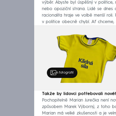
výběr. Abyste byl úspěšný v politice, mu
nebo opoziční strana. Lidé se dnes ch
racionalita hraje ve volbě menší roli
v politice obecně chybí. Ať chceme,
4
fotografií
Takže by lidovci potřebovali novéh
Pochopitelně Marian Jurečka není nov
způsobem Marek Výborný, z toho boh
Marian má velké zkušenosti a je velm