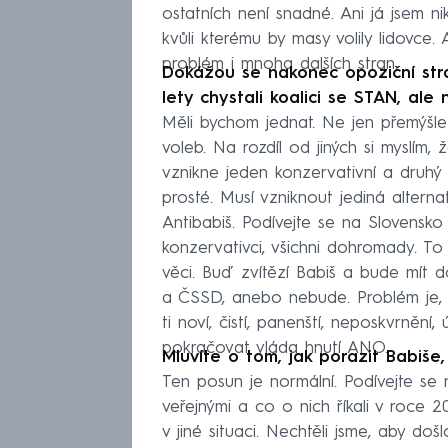
ostatních není snadné. Ani já jsem n
kvůli kterému by masy volily lidovce. 
problém i mnoha dalších stran.
Dokážou se nakonec opoziční stran
lety chystali koalici se STAN, ale
Měli bychom jednat. Ne jen přemýšlet
voleb. Na rozdíl od jiných si myslím, 
vznikne jeden konzervativní a druhý l
prosté. Musí vzniknout jediná alterna
Antibabiš. Podívejte se na Slovensko
konzervativci, všichni dohromady. T
věci. Buď zvítězí Babiš a bude mít 
a ČSSD, anebo nebude. Problém je, že
ti noví, čistí, panenští, neposkvrněn
pokračovat vláda hnutí ANO.
Mluvíte o tom, jak porazit Babiše,
Ten posun je normální. Podívejte se
veřejnými a co o nich říkali v roce 2
v jiné situaci. Nechtěli jsme, aby do