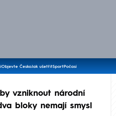
í
Objevte Česko
Jak ušetřit
Sport
Počasí
by vzniknout národní
 dva bloky nemají smysl