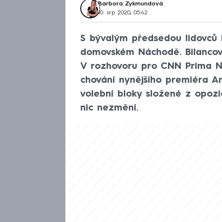
Barbora Zykmundová
10. srp 2020, 05:42
S bývalým předsedou lidovců 
domovském Náchodě. Bilancova
V rozhovoru pro CNN Prima NE
chování nynějšího premiéra An
volební bloky složené z opozič
nic nezmění.