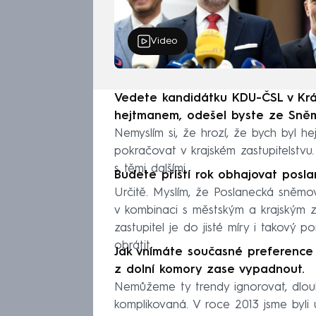
Video
Vedete kandidátku KDU-ČSL v Král
hejtmanem, odešel byste ze Sně
Nemyslím si, že hrozí, že bych byl h
pokračovat v krajském zastupitelstvu.
s těmi dalšími.
Budete příští rok obhajovat posl
Určitě. Myslím, že Poslanecká sněmo
v kombinaci s městským a krajským za
zastupitel je do jisté míry i takový
obrátit.
Jak vnímáte současné preference 
z dolní komory zase vypadnout.
Nemůžeme ty trendy ignorovat, dlo
komplikovaná. V roce 2013 jsme byli 