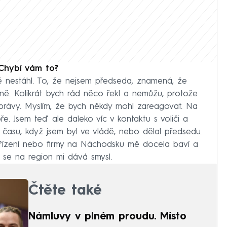
 Chybí vám to?
ně nestáhl. To, že nejsem předseda, znamená, že
. Kolikrát bych rád něco řekl a nemůžu, protože
i právy. Myslím, že bych někdy mohl zareagovat. Na
e. Jsem teď ale daleko víc v kontaktu s voliči a
času, když jsem byl ve vládě, nebo dělal předsedu.
zařízení nebo firmy na Náchodsku mě docela baví a
 se na region mi dává smysl.
Čtěte také
Námluvy v plném proudu. Místo