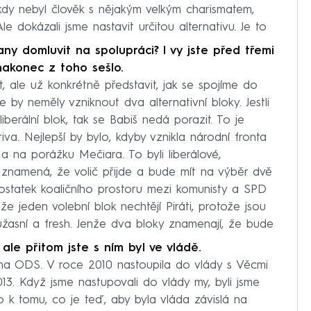
ikdy nebyl člověk s nějakým velkým charismatem,
Ale dokázali jsme nastavit určitou alternativu. Je to
y domluvit na spolupráci? I vy jste před třemi
 nakonec z toho sešlo.
, ale už konkrétně představit, jak se spojíme do
že by neměly vzniknout dva alternativní bloky. Jestli
iberální blok, tak se Babiš nedá porazit. To je
tiva. Nejlepší by bylo, kdyby vznikla národní fronta
 a na porážku Mečiara. To byli liberálové,
o znamená, že volič přijde a bude mít na výběr dvě
dostatek koaličního prostoru mezi komunisty a SPD
 jeden volební blok nechtějí Piráti, protože jsou
í, úžasní a fresh. Jenže dva bloky znamenají, že bude
 ale přitom jste s ním byl ve vládě.
 na ODS. V roce 2010 nastoupila do vlády s Věcmi
013. Když jsme nastupovali do vlády my, byli jsme
šlo k tomu, co je teď, aby byla vláda závislá na