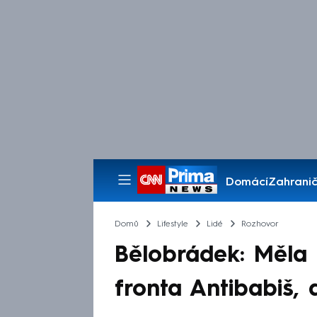
Domácí
Zahranič
Pořady
Domů
Lifestyle
Lidé
Rozhovor
Bělobrádek: Měla 
fronta Antibabiš,