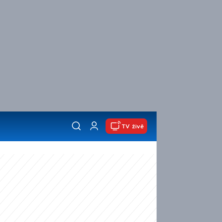
TV živě