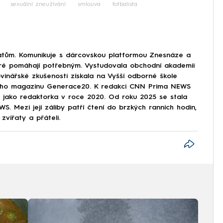
sexuální zneužívání
smlouva
fotbalista
tům. Komunikuje s dárcovskou platformou Znesnáze a
eré pomáhají potřebným. Vystudovala obchodní akademii
vinářské zkušenosti získala na Vyšší odborné škole
tského magazínu Generace20. K redakci CNN Prima NEWS
ze jako redaktorka v roce 2020. Od roku 2025 se stala
. Mezi její záliby patří čtení do brzkých ranních hodin,
zvířaty a přáteli.