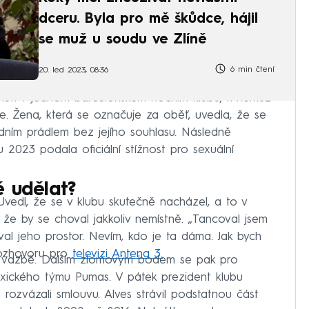
dceru. Byla pro mě škůdce, hájil
se muž u soudu ve Zlíně
6 min čtení
20. led 2023, 08:36
utí v jednom barcelonském nočním klubu, k němuž
ce. Žena, která se označuje za oběť, uvedla, že se
odním prádlem bez jejího souhlasu. Následně
 2023 podala oficiální stížnost pro sexuální
ě udělat?
 Uvedl, že se v klubu skutečně nacházel, a to v
 že by se choval jakkoliv nemístně. „Tancoval jsem
al jeho prostor. Nevím, kdo je ta dáma. Jak bych
rozhovoru pro
televizi Antena 3.
 ve vazbě. Dalším zlomovým bodem se pak pro
exického týmu Pumas. V pátek prezident klubu
rozvázali smlouvu. Alves strávil podstatnou část