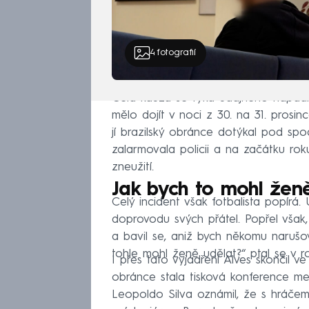
4
fotografií
Celá kauza se týká údajného napadn
mělo dojít v noci z 30. na 31. prosin
jí brazilský obránce dotýkal pod sp
zalarmovala policii a na začátku roku
zneužití.
Jak bych to mohl žen
Celý incident však fotbalista popírá.
doprovodu svých přátel. Popřel však,
a bavil se, aniž bych někomu narušov
tohle mohl ženě udělat?“ ptal se v 
I přes tato vyjádření Alves skončil
obránce stala tisková konference m
Leopoldo Silva oznámil, že s hráčem 