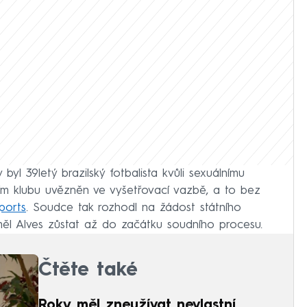
byl 39letý brazilský fotbalista kvůli sexuálnímu
m klubu uvězněn ve vyšetřovací vazbě, a to bez
ports
. Soudce tak rozhodl na žádost státního
ěl Alves zůstat až do začátku soudního procesu.
Čtěte také
Roky měl zneužívat nevlastní