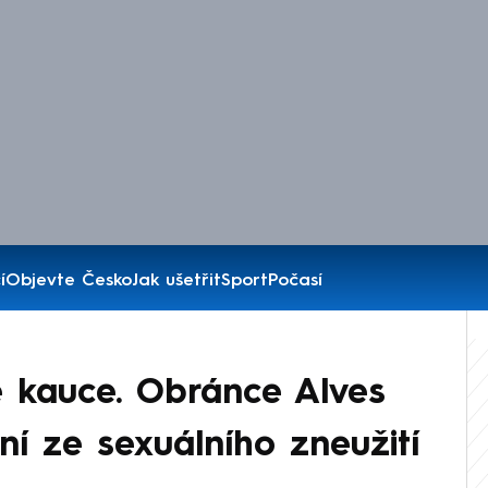
í
Objevte Česko
Jak ušetřit
Sport
Počasí
 kauce. Obránce Alves
ení ze sexuálního zneužití