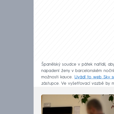
Španělský soudce v pátek nařídil, aby 
napadení ženy v barcelonském noční
možnosti kauce.
Uvádí to web Sky s
zástupce. Ve vyšetřovací vazbě by m