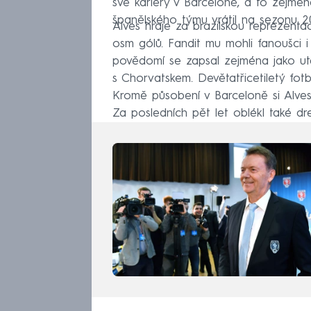
své kariéry v Barceloně, a to zejmé
španělského týmu vrátil na sezonu 2
Alves hraje za brazilskou reprezenta
osm gólů. Fandit mu mohli fanoušci i 
povědomí se zapsal zejména jako utěš
s Chorvatskem. Devětatřicetiletý fotb
Kromě působení v Barceloně si Alves
Za posledních pět let oblékl také d