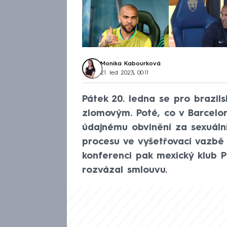
Monika Kabourková
21. led 2023, 00:11
Pátek 20. ledna se pro brazil
zlomovým. Poté, co v Barcelo
údajnému obvinění za sexuální
procesu ve vyšetřovací vazbě
konferenci pak mexický klub 
rozvázal smlouvu.