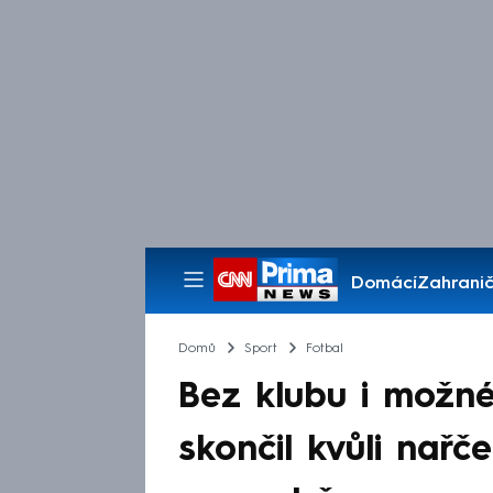
Domácí
Zahranič
Pořady
Domů
Sport
Fotbal
Bez klubu i možné
skončil kvůli nařč