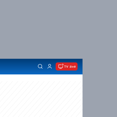
TV živě