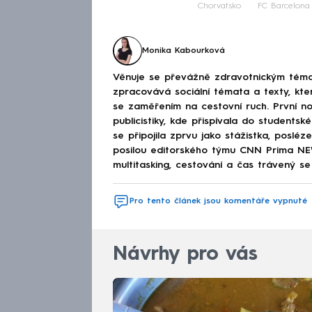
Chorvatsko
FC Barcelona
Monika Kabourková
Věnuje se převážně zdravotnickým téma
zpracovává sociální témata a texty, kt
se zaměřením na cestovní ruch. První no
publicistiky, kde přispívala do studen
se připojila zprvu jako stážistka, poslé
posilou editorského týmu CNN Prima NEWS
multitasking, cestování a čas trávený se 
Pro tento článek jsou komentáře vypnuté
Návrhy pro vás