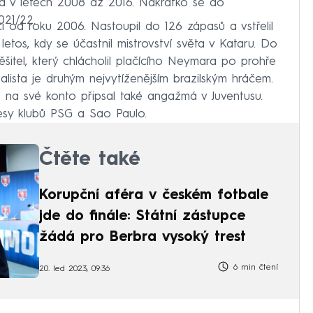
na v letech 2008 až 2016. Nakrátko se do
021/22.
ci od roku 2006. Nastoupil do 126 zápasů a vstřelil
letos, kdy se účastnil mistrovství světa v Kataru. Do
itel, který chlácholil plačícího Neymara po prohře
alista je druhým nejvytíženějším brazilským hráčem.
 na své konto připsal také angažmá v Juventusu.
resy klubů PSG a Sao Paulo.
Čtěte také
Korupční aféra v českém fotbale
jde do finále: Státní zástupce
žádá pro Berbra vysoký trest
6 min čtení
20. led 2023, 09:36