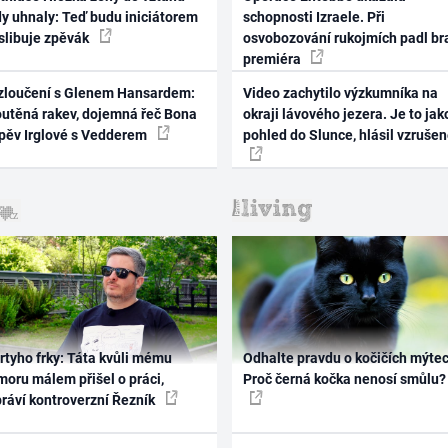
dy uhnaly: Teď budu iniciátorem
schopnosti Izraele. Při
 slibuje zpěvák
osvobozování rukojmích padl br
premiéra
zloučení s Glenem Hansardem:
Video zachytilo výzkumníka na
outěná rakev, dojemná řeč Bona
okraji lávového jezera. Je to jak
zpěv Irglové s Vedderem
pohled do Slunce, hlásil vzruše
rtyho frky: Táta kvůli mému
Odhalte pravdu o kočičích mýtec
oru málem přišel o práci,
Proč černá kočka nenosí smůlu?
práví kontroverzní Řezník