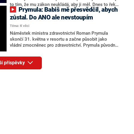
to tím, že mu zákon neukládá, aby ji měl. Dnes to řekl
Prymula: Babiš mě přesvědčil, abych
poslancům ze sněmovního rozpočtového výboru při
projednávání loňského hospodaření Kanceláře
zůstal. Do ANO ale nevstoupím
prezidenta republiky.
Téma: K věci
Náměstek ministra zdravotnictví Roman Prymula
skončí 31. května v resortu a začne působit jako
vládní zmocněnec pro zdravotnictví. Prymula původně
avizoval odchod do soukromého sektoru. Premiér
Andrej Babiš ho prý přesvědčil, aby zůstal. Prymula to
ší příspěvky
řekl v pořadu K věci televize CNN Prima NEWS.