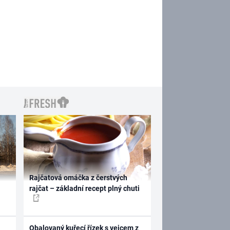
Rajčatová omáčka z čerstvých
rajčat – základní recept plný chuti
Obalovaný kuřecí řízek s vejcem z