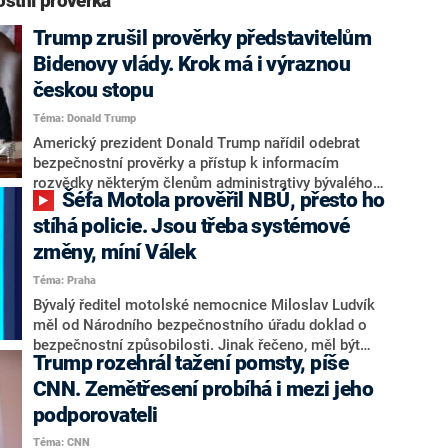
stní prověrka“
Trump zrušil prověrky představitelům
Bidenovy vlády. Krok má i výraznou
českou stopu
Téma: Donald Trump
Americký prezident Donald Trump nařídil odebrat
bezpečnostní prověrky a přístup k informacím
rozvědky některým členům administrativy bývalého
Šéfa Motola prověřil NBÚ, přesto ho
prezidenta Joea Bidena a také například bývalému
velvyslanci v Česku Normanu Eisenovi. V pondělí to
stíhá policie. Jsou třeba systémové
oznámila šéfka tajných služeb Tulsi Gabbardová na
změny, míní Válek
sociální síti X. Denní hlášení s analýzami tajných
Téma: Praha
služeb už nedostává ani Biden.
Bývalý ředitel motolské nemocnice Miloslav Ludvík
měl od Národního bezpečnostního úřadu doklad o
bezpečnostní způsobilosti. Jinak řečeno, měl být
Trump rozehrál tažení pomsty, píše
prověřený. I přesto se podle policistů namočil do
korupční kauzy obřích rozměrů. Jak je něco takového
CNN. Zemětřesení probíhá i mezi jeho
možné, zjišťovaly štáby CNN Prima NEWS.
podporovateli
Téma: CNN