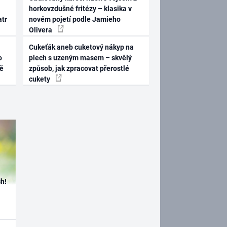
horkovzdušné fritézy – klasika v
atr
novém pojetí podle Jamieho
Olivera
Cukeťák aneb cuketový nákyp na
o
plech s uzeným masem – skvělý
ně
způsob, jak zpracovat přerostlé
cukety
h!