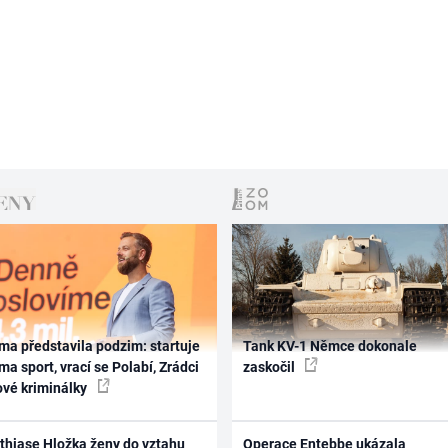
ma představila podzim: startuje
Tank KV-1 Němce dokonale
ma sport, vrací se Polabí, Zrádci
zaskočil
ové kriminálky
thiase Hložka ženy do vztahu
Operace Entebbe ukázala