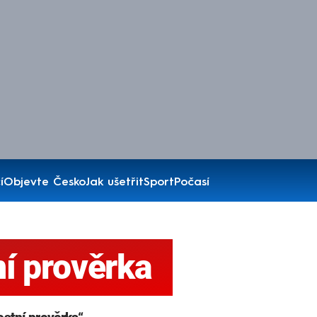
í
Objevte Česko
Jak ušetřit
Sport
Počasí
í prověrka