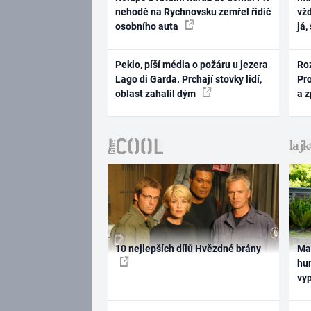
nehodě na Rychnovsku zemřel řidič
vž
osobního auta
já,
Peklo, píší média o požáru u jezera
Ro
Lago di Garda. Prchají stovky lidí,
Pr
oblast zahalil dým
a 
10 nejlepších dílů Hvězdné brány
Ma
hum
vy