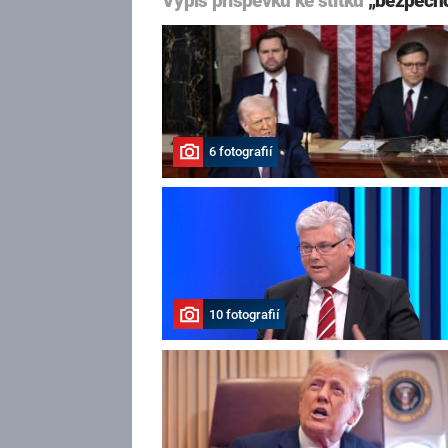
Výpis příspěvků ke štítku
„bezpečno
6 fotografií
10 fotografií