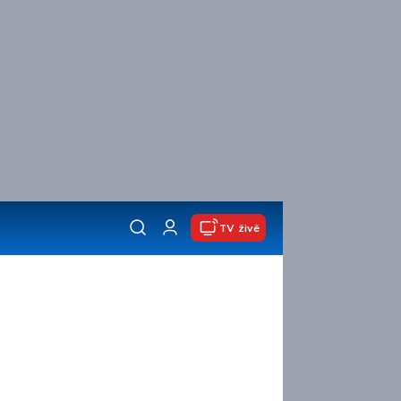
TV živě