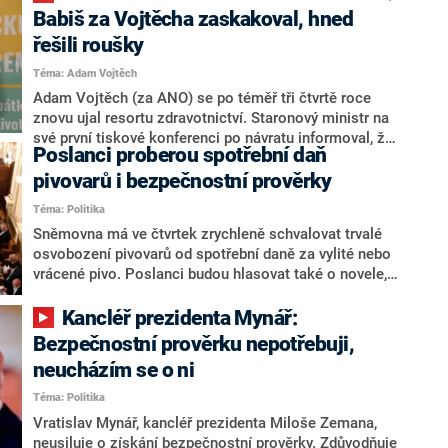
Prima NEWS to sdělil současný šéf resortu Adam
Babiš za Vojtěcha zaskakoval, hned
Vojtěch (za ANO).
řešili roušky
Téma: Adam Vojtěch
Adam Vojtěch (za ANO) se po téměř tři čtvrtě roce
znovu ujal resortu zdravotnictví. Staronový ministr na
své první tiskové konferenci po návratu informoval, že
Poslanci proberou spotřební daň
mezi jeho hlavní priority bude patřit dokončení
procesu očkování či zajištění dostatečného testování
pivovarů i bezpečnostní prověrky
do budoucna, aby se epidemie znovu nerozmohla.
Téma: Politika
Často za něj před novináři zaskakoval premiér Andrej
Sněmovna má ve čtvrtek zrychleně schvalovat trvalé
Babiš (ANO). Ten sebe i Vojtěcha hájil kvůli chybám,
osvobození pivovarů od spotřební daně za vylité nebo
které vláda loni na přelomu léta a podzimu učinila.
vrácené pivo. Poslanci budou hlasovat také o novele,
díky níž nebude žadatelům o prodloužení
bezpečnostní prověrky při krizových stavech hrozit, že
Kancléř prezidenta Mynář:
nedostanou rozhodnutí včas. Ve druhém čtení by měli
Bezpečnostní prověrku nepotřebuji,
poslanci pokračovat v debatě o sporném návrhu
neucházím se o ni
takzvaného nízkouhlíkového zákona o výkupu
elektřiny z plánovaného bloku Jaderné elektrárny
Téma: Politika
Dukovany.
Vratislav Mynář, kancléř prezidenta Miloše Zemana,
neusiluje o získání bezpečnostní prověrky. Zdůvodňuje