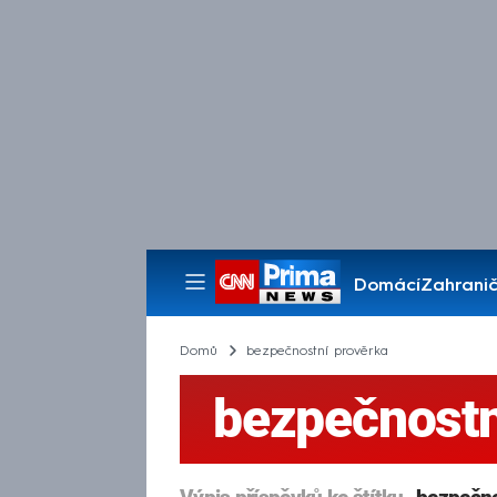
Domácí
Zahranič
Pořady
Domů
bezpečnostní prověrka
bezpečnostn