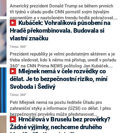
Americký prezident Donald Trump se během prvních
tří týdnů v úřadu podle CNN pomstil svým bývalým
oponentům a v nastoleném trendu hodlá pokračovat.
Kubáček: Vohralíková působení na
V hledáčku má řadu jmen z administrativy Joea
Bidena. Zemětřesení probíhá i na takových místech
Hradě překombinovala. Budovala si
jako jsou národní archiv nebo národní kulturní
vlastní značku
centrum.
Téma: 360°
Prezident republiky je velmi podstatným aktérem a je
třeba sledovat, kdo k němu má přístup, uvedl v pořadu
360° na CNN Prima NEWS politolog Jan Kubáček.
Mlejnek nemá v čele rozvědky co
Daný člověk totiž zastává roli jakéhosi dveřníka, skrze
kterého proudí veškerá politická komunikace. Vedoucí
dělat. Je to bezpečnostní riziko, míní
prezidentské kanceláře Jana Vohralíková podle něj
Svoboda i Šedivý
své působení na Hradě překombinovala.
Téma: 360°
Petr Mlejnek nemá na postu ředitele Úřadu pro
zahraniční styky a informace (ÚZSI) co dělat. I přes
bezpečnostní prověrku může představovat
Hrnčířová v Bruselu bez prověrky?
bezpečnostní riziko. V pořadu 360° na CNN Prima
NEWS to řekli exministr zahraničí Cyril Svoboda (KDU-
Žádné výjimky, nechceme druhého
ČSL) a bývalý náčelník generálního štábu Jiří Šedivý.