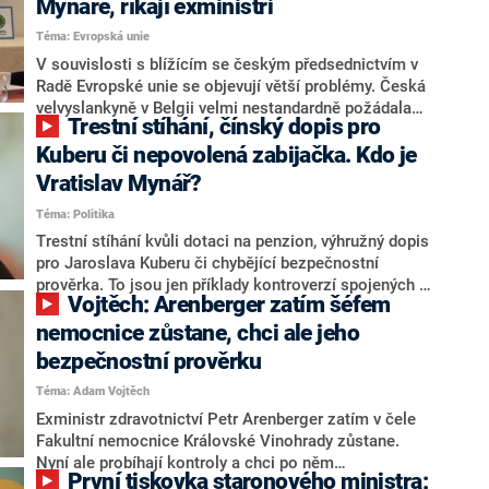
Mynáře, říkají exministři
Kritický byl také investigativní novinář Janek Kroupa.
Téma: Evropská unie
V souvislosti s blížícím se českým předsednictvím v
Radě Evropské unie se objevují větší problémy. Česká
velvyslankyně v Belgii velmi nestandardně požádala
Trestní stíhání, čínský dopis pro
Prahu, aby nová mluvčí českého předsednictví Eva
Hrnčířová nemusela mít prověrku na stupeň tajné.
Kuberu či nepovolená zabijačka. Kdo je
Tato pozice ho nicméně vyžaduje. Úřad v Bruselu tvrdí,
Vratislav Mynář?
že takový stupeň prověření mluvčí pro svou práci
Téma: Politika
nepotřebuje. Bývalý ministři zahraničí nerozumí tomu,
proč by někdo o takovou výjimku měl vůbec žádat a
Trestní stíhání kvůli dotaci na penzion, výhružný dopis
jeden z nich dokonce přirovnal situaci ke kauze
pro Jaroslava Kuberu či chybějící bezpečnostní
kancléře Mynáře.
prověrka. To jsou jen příklady kontroverzí spojených s
Vojtěch: Arenberger zatím šéfem
hradním kancléřem Vratislavem Mynářem. Tomu teď
navíc přibylo „na účet“ také zatajování zdravotního
nemocnice zůstane, chci ale jeho
stavu prezidenta Miloše Zemana. Ten podle lékařů z
bezpečnostní prověrku
vojenské nemocnice není schopen vykonávat pracovní
Téma: Adam Vojtěch
povinnosti a Mynář to věděl. Přesto o tom
neinformoval ani nejvyšší ústavní činitele, ani
Exministr zdravotnictví Petr Arenberger zatím v čele
veřejnost.
Fakultní nemocnice Královské Vinohrady zůstane.
Nyní ale probíhají kontroly a chci po něm
První tiskovka staronového ministra:
bezpečnostní prověrku. V pořadu Nový den na CNN