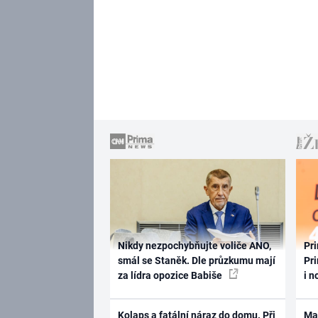
Nikdy nezpochybňujte voliče ANO,
Pri
smál se Staněk. Dle průzkumu mají
Pri
za lídra opozice Babiše
i n
Kolaps a fatální náraz do domu. Při
Ma