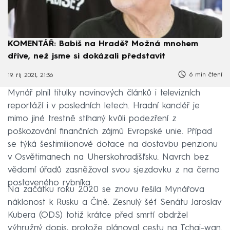
KOMENTÁŘ: Babiš na Hradě? Možná mnohem
dříve, než jsme si dokázali představit
6 min čtení
19. říj 2021, 21:36
Mynář plnil titulky novinových článků i televizních
reportáží i v posledních letech. Hradní kancléř je
mimo jiné trestně stíhaný kvůli podezření z
poškozování finančních zájmů Evropské unie. Případ
se týká šestimilionové dotace na dostavbu penzionu
v Osvětimanech na Uherskohradišťsku. Navrch bez
vědomí úřadů zasněžoval svou sjezdovku z na černo
postaveného rybníka.
Na začátku roku 2020 se znovu řešila Mynářova
náklonost k Rusku a Číně. Zesnulý šéf Senátu Jaroslav
Kubera (ODS) totiž krátce před smrtí obdržel
výhružný dopis, protože plánoval cestu na Tchaj-wan.