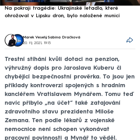
Na pokraji tragédie: Ukrajinské letadlo, které
P
ohrožoval v Lipsku dron, bylo naložené municí
e
Marek Veselý
,
Sabina Dračková
20. říj 2021, 19:15
Trestní stíhání kvůli dotaci na penzion,
výhružný dopis pro Jaroslava Kuberu či
chybějící bezpečnostní prověrka. To jsou jen
příklady kontroverzí spojených s hradním
kancléřem Vratislavem Mynářem. Tomu teď
navíc přibylo „na účet“ také zatajování
zdravotního stavu prezidenta Miloše
Zemana. Ten podle lékařů z vojenské
nemocnice není schopen vykonávat
pracovní povinnosti a Mynář to věděl.