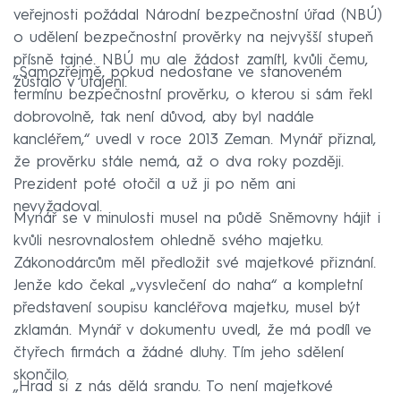
veřejnosti požádal Národní bezpečnostní úřad (NBÚ)
o udělení bezpečnostní prověrky na nejvyšší stupeň
přísně tajné. NBÚ mu ale žádost zamítl, kvůli čemu,
„Samozřejmě, pokud nedostane ve stanoveném
zůstalo v utajení.
termínu bezpečnostní prověrku, o kterou si sám řekl
dobrovolně, tak není důvod, aby byl nadále
kancléřem,“ uvedl v roce 2013 Zeman. Mynář přiznal,
že prověrku stále nemá, až o dva roky později.
Prezident poté otočil a už ji po něm ani
nevyžadoval.
Mynář se v minulosti musel na půdě Sněmovny hájit i
kvůli nesrovnalostem ohledně svého majetku.
Zákonodárcům měl předložit své majetkové přiznání.
Jenže kdo čekal „vysvlečení do naha“ a kompletní
představení soupisu kancléřova majetku, musel být
zklamán. Mynář v dokumentu uvedl, že má podíl ve
čtyřech firmách a žádné dluhy. Tím jeho sdělení
skončilo.
„Hrad si z nás dělá srandu. To není majetkové