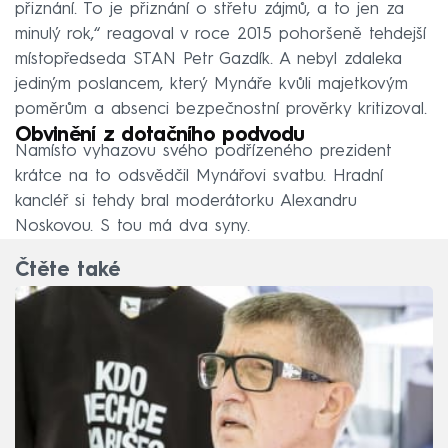
přiznání. To je přiznání o střetu zájmů, a to jen za
minulý rok,“ reagoval v roce 2015 pohoršeně tehdejší
místopředseda STAN Petr Gazdík. A nebyl zdaleka
jediným poslancem, který Mynáře kvůli majetkovým
poměrům a absenci bezpečnostní prověrky kritizoval.
Obvinění z dotačního podvodu
Namísto vyhazovu svého podřízeného prezident
krátce na to odsvědčil Mynářovi svatbu. Hradní
kancléř si tehdy bral moderátorku Alexandru
Noskovou. S tou má dva syny.
Čtěte také