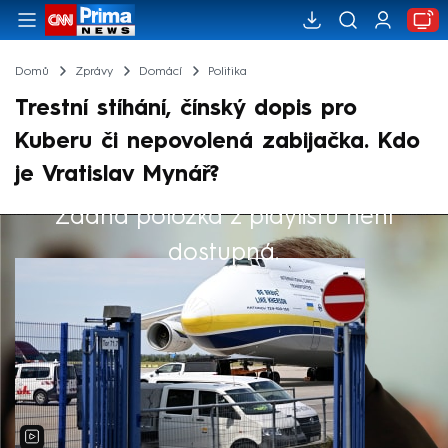
Domů
Zprávy
Domácí
Politika
Trestní stíhání, čínský dopis pro
Kuberu či nepovolená zabijačka. Kdo
je Vratislav Mynář?
Žádná položka z playlistu není
Výběr redakce
dostupná.