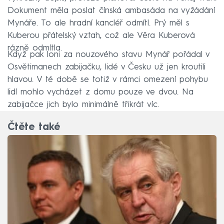
Dokument měla poslat čínská ambasáda na vyžádání
Mynáře. To ale hradní kancléř odmítl. Prý měl s
Kuberou přátelský vztah, což ale Věra Kuberová
rázně odmítla.
Když pak loni za nouzového stavu Mynář pořádal v
Osvětimanech zabijačku, lidé v Česku už jen kroutili
hlavou. V té době se totiž v rámci omezení pohybu
lidí mohlo vycházet z domu pouze ve dvou. Na
zabijačce jich bylo minimálně třikrát víc.
Čtěte také