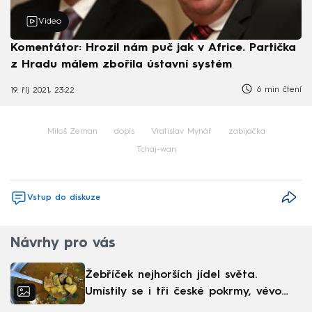
Video
Komentátor: Hrozil nám puč jak v Africe. Partička
z Hradu málem zbořila ústavní systém
6 min čtení
19. říj 2021, 23:22
Miloš Zeman
dopis
Vratislav Mynář
zabijačka
Tchaj-wan
Vstup do diskuze
Návrhy pro vás
Žebříček nejhorších jídel světa.
Umístily se i tři české pokrmy, vévodí
skandinávská kuchyně